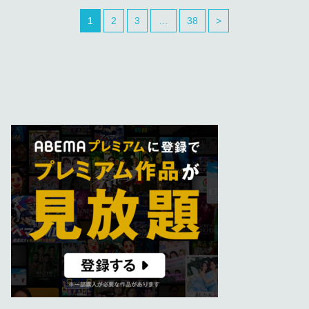
1
2
3
…
38
>