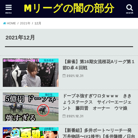
Mリーグの闇の部分
menu
search
HOME
2021年
12月
2021年12月
魚谷侑未
【麻雀】第16期女流桜花Aリーグ第１
節D卓４回戦
2021.12.31
藤田晋
ドーブネ強すぎワロタｗｗｗ きき
ょうステークス サイバーエージェ
ント 藤田晋 オーナー ウマ娘
2021.12.31
日向藍子
【新番組】多井ボート〜リーチ一発
万舟物語〜(#1後半)【多井隆晴／日向