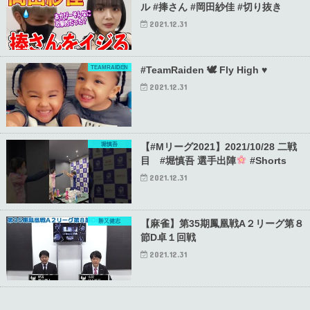
ル #捧さん #岡田紗佳 #切り抜き
2021.12.31
TEAMRAIDEN
#TeamRaiden 🕊 Fly High ♥️
2021.12.31
堀慎吾
【#Mリーグ2021】2021/10/28 二戦
目 #堀慎吾 選手出陣
#Shorts
2021.12.31
勝又健志
【麻雀】第35期鳳凰戦A２リーグ第８
節D卓１回戦
2021.12.31