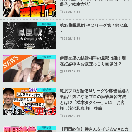
藍子／松本吉弘】
2021.12.31
魚谷侑未
第38期鳳凰戦~A２リーグ第７節Ｃ卓
~
2021.12.31
伊藤友里
伊藤友里の結婚相手の旦那は誰！現
在妊娠中＆お腹ぽっこり画像は？
2021.12.31
滝沢和典
滝沢プロが語るMリーグや麻雀番組の
裏話!! 気になるプロの麻雀練習方法
とは!?「松本タクシー」#11 お客
様：滝沢和典 様 後編
2021.12.31
岡田紗佳
【岡田紗佳】捧さんをイジるw #ヒカ