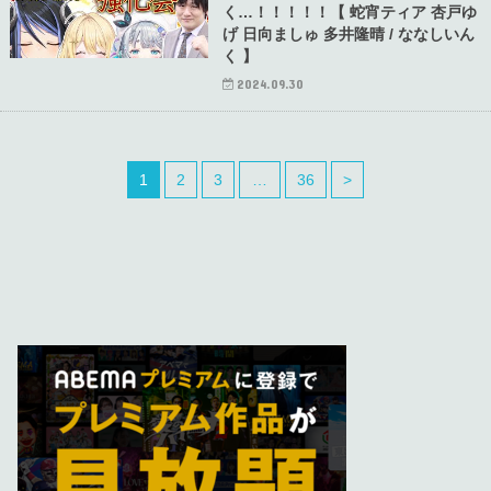
く…！！！！！【 蛇宵ティア 杏戸ゆ
げ 日向ましゅ 多井隆晴 / ななしいん
く 】
2024.09.30
1
2
3
…
36
>