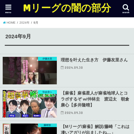
Mリーグの闇の部分
menu
search
HOME
2024年
9月
2024年9月
伊藤友里
理想を叶えた生き方 伊藤友里さん
2024.09.30
朝倉康心
【麻雀】麻雀星人が麻雀地球人とコ
ラボするぞ w/仲林圭 渡辺太 朝倉
康心【多井隆晴】
2024.09.30
藤崎智
【Mリーグ/麻雀】解説/藤崎「これは
凄いアガリが出ましたね…」