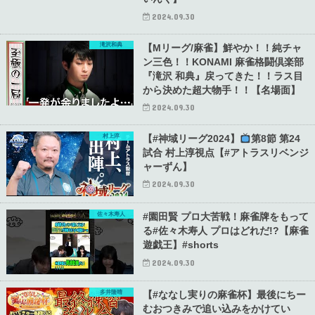
2024.09.30
滝沢和典
【Mリーグ/麻雀】鮮やか！！純チャ
ン三色！！KONAMI 麻雀格闘倶楽部
『滝沢 和典』戻ってきた！！ラス目
から決めた超大物手！！【名場面】
2024.09.30
村上淳
【#神域リーグ2024】
第8節 第24
試合 村上淳視点【#アトラスリベンジ
ャーずん】
2024.09.30
佐々木寿人
#園田賢 プロ大苦戦！麻雀牌をもって
る#佐々木寿人 プロはどれだ!?【麻雀
遊戯王】#shorts
2024.09.30
多井隆晴
【#ななし実りの麻雀杯】最後にちー
むおつきみで追い込みをかけてい