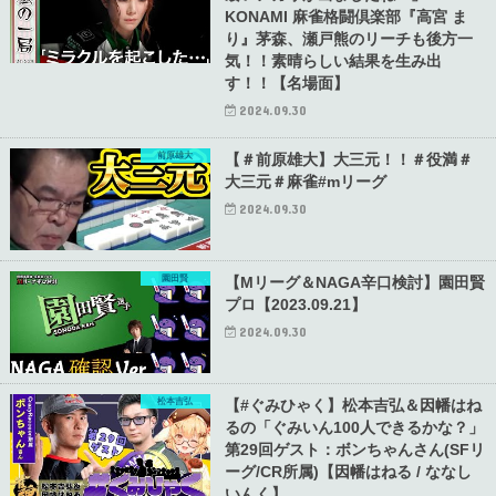
KONAMI 麻雀格闘倶楽部『高宮 ま
り』茅森、瀬戸熊のリーチも後方一
気！！素晴らしい結果を生み出
す！！【名場面】
2024.09.30
前原雄大
【＃前原雄大】大三元！！＃役満＃
大三元＃麻雀#mリーグ
2024.09.30
園田賢
【Mリーグ＆NAGA辛口検討】園田賢
プロ【2023.09.21】
2024.09.30
松本吉弘
【#ぐみひゃく】松本吉弘＆因幡はね
るの「ぐみいん100人できるかな？」
第29回ゲスト：ボンちゃんさん(SFリ
ーグ/CR所属)【因幡はねる / ななし
いんく】