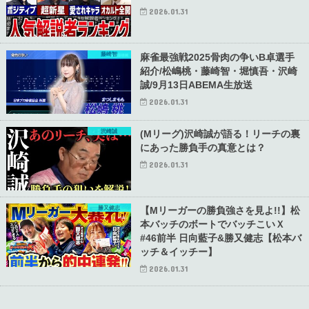
2026.01.31
藤崎智
麻雀最強戦2025骨肉の争いB卓選手
紹介/松嶋桃・藤崎智・堀慎吾・沢崎
誠/9月13日ABEMA生放送
2026.01.31
沢崎誠
(Mリーグ)沢崎誠が語る！リーチの裏
にあった勝負手の真意とは？
2026.01.31
勝又健志
【Mリーガーの勝負強さを見よ!!】松
本バッチのボートでバッチこいＸ
#46前半 日向藍子&勝又健志【松本バ
ッチ＆イッチー】
2026.01.31