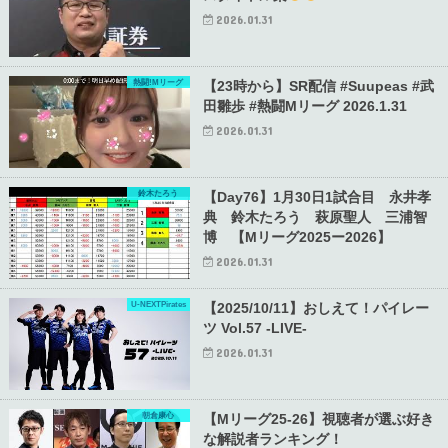
2026.01.31
熱闘!Mリーグ
【23時から】SR配信 #Suupeas #武
田雛歩 #熱闘Mリーグ 2026.1.31
2026.01.31
鈴木たろう
【Day76】1月30日1試合目 永井孝
典 鈴木たろう 萩原聖人 三浦智
博 【Mリーグ2025ー2026】
2026.01.31
U-NEXTPirates
【2025/10/11】おしえて！パイレー
ツ Vol.57 -LIVE-
2026.01.31
朝倉康心
【Mリーグ25-26】視聴者が選ぶ好き
な解説者ランキング！