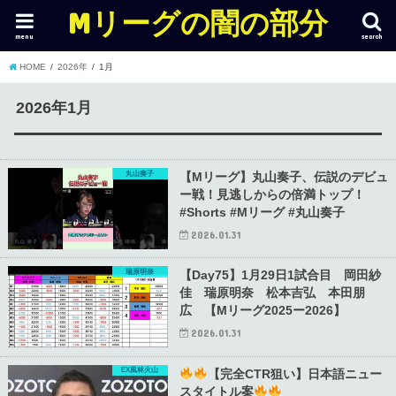
Mリーグの闇の部分
menu
search
HOME
2026年
1月
2026年1月
丸山奏子
【Mリーグ】丸山奏子、伝説のデビュ
ー戦！見逃しからの倍満トップ！
#Shorts #Mリーグ #丸山奏子
2026.01.31
瑞原明奈
【Day75】1月29日1試合目 岡田紗
佳 瑞原明奈 松本吉弘 本田朋
広 【Mリーグ2025ー2026】
2026.01.31
EX風林火山
【完全CTR狙い】日本語ニュー
スタイトル案