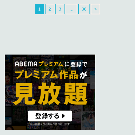
1
2
3
…
38
>