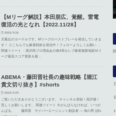
【Mリーグ解説】本田朋広、覚醒。雷電
復活の光となれ【2022.11/28】
2022.11.30
天鳳位のヨーテルです。Mリーグのベストプレーを発信していきま
す！ ♧こちらでも麻雀戦術を発信中！フォローよろしくお願い …
関連ツイート ・黒沢咲プロ理由あの南4局セレブ麻雀無限地獄Ｍリ
ーグ最高スコア更新＆最…
ABEMA・藤田晋社長の趣味戦略【堀江
貴文切り抜き】#shorts
2022.11.29
ご覧いただきありがとうございます。 チャンネル登録！高評価！
宜しくお願いします。 関連ツイート 今がんばらなければ、いつが
んばる。 藤田晋 サイバーエージェント創設者 — 海の男 (@s