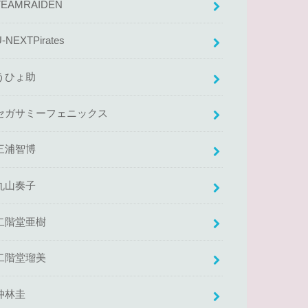
TEAMRAIDEN
U-NEXTPirates
うひょ助
セガサミーフェニックス
三浦智博
丸山奏子
二階堂亜樹
二階堂瑠美
仲林圭