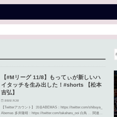
【#Mリーグ 11/8】もってぃが新しいハ
イタッチを生み出した！#shorts 【松本
吉弘】
2022.11.30
【Twitterアカウント】 渋谷ABEMAS：https://twitter.com/shibuya_
Abemas 多井隆晴：https://twitter.com/takaharu_ooi 白鳥 … 関連…