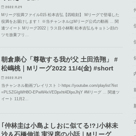
2022.11.29
Mリーグ役満ファイル015 松本吉弘【四暗刻】 Mリーグで登場した
役満をお届けします！ ※当チャンネルはMリーグ公式の動画 … 関
連ツイート Mリーグ2022｜ラス目小林剛 松本吉弘もキョトン顔の
ツモ放棄フリ…
朝倉康心「尊敬する我が父 土田浩翔」 #
松嶋桃｜Mリーグ2022 11/4(金) #short
2022.11.29
当チャンネル動画プレイリスト ▷https://youtube.com/playlist?list
=PLSZGIgWH8O-EPwW4xVEDpxht4DIpoJhjY #Mリーグ … 関連ツ
イート 11月2…
｢仲林圭は小島よしおに似てる!?｣小林未
沙＆石橋伸洋 実況席の小話｜Mリーグ