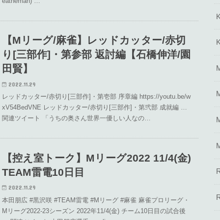
eatheman) …
【Mリーグ/麻雀】レッドカッター/赤切
り[三部作]・第参部 返討編【石橋伸洋/園
田賢】
2022.11.29
レッドカッター/赤切り[三部作]・第壱部 序章編 https://youtu.be/w
xV54BedVNE レッドカッター/赤切り[三部作]・第弐部 成就編 …
関連ツイート 「うちの奥さん世界一優しい人なの…
【控え室トーク】Mリーグ2022 11/4(金)
TEAM雷電10日目
2022.11.29
本田朋広 #黒沢咲 #TEAM雷電 #Mリーグ #麻雀 麻雀プロリーグ・
Mリーグ2022-23シーズン 2022年11/4(金) チーム10日目の試合後