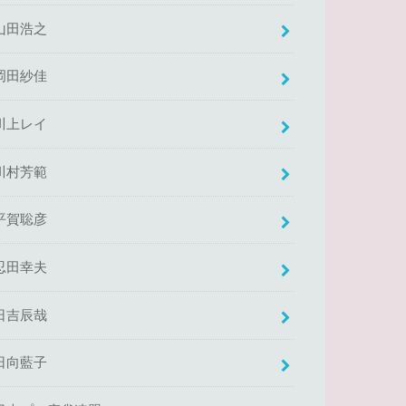
山田浩之
岡田紗佳
川上レイ
川村芳範
平賀聡彦
忍田幸夫
日吉辰哉
日向藍子