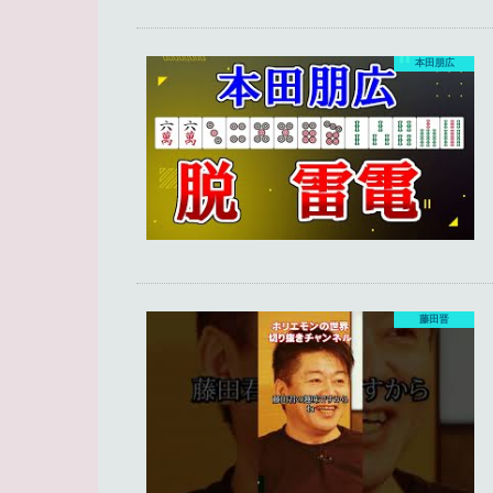
本田朋広
藤田晋