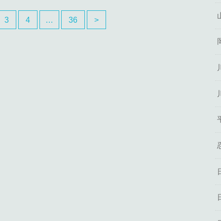
3
4
…
36
>