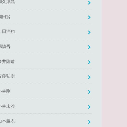
和久津晶
園田賢
土田浩翔
堀慎吾
多井隆晴
安藤弘樹
小林剛
小林未沙
山本亜衣