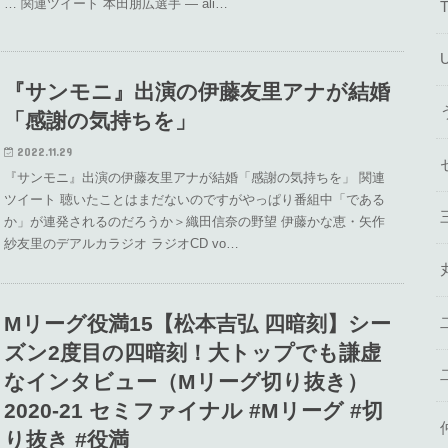
… 関連ツイート 本田朋広選手 — ali…
『サンモニ』出演の伊藤友里アナが結婚
「感謝の気持ちを」
2022.11.29
『サンモニ』出演の伊藤友里アナが結婚「感謝の気持ちを」 関連
ツイート 聴いたことはまだないのですがやっぱり番組中「である
か」が連発されるのだろうか＞織田信奈の野望 伊藤かな恵・矢作
紗友里のデアルカラジオ ラジオCD vo…
Mリーグ役満15【松本吉弘 四暗刻】シー
ズン2度目の四暗刻！大トップでも謙虚
なインタビュー（Mリーグ切り抜き）
2020-21 セミファイナル #Mリーグ #切
り抜き #役満