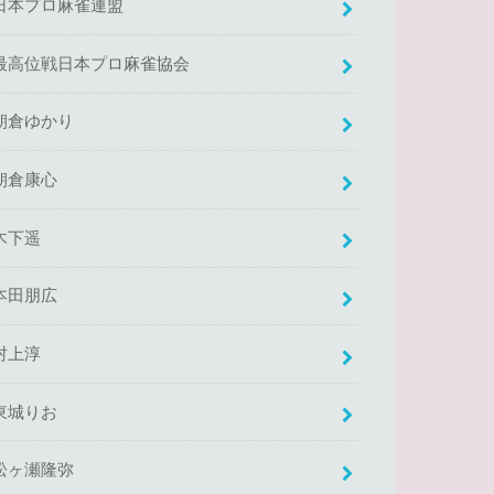
日本プロ麻雀連盟
最高位戦日本プロ麻雀協会
朝倉ゆかり
朝倉康心
木下遥
本田朋広
村上淳
東城りお
松ヶ瀬隆弥