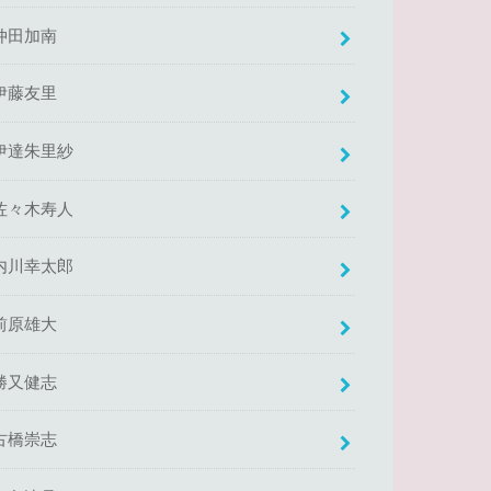
仲田加南
伊藤友里
伊達朱里紗
佐々木寿人
内川幸太郎
前原雄大
勝又健志
古橋崇志