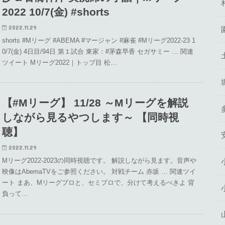
2022 10/7(金) #shorts
2022.11.29
shorts #Mリーグ #ABEMA #マージャン #麻雀 #Mリーグ2022-23 1
0/7(金) 4日目/94日 第１試合 東家：#茅森早香 セガサミー … 関連
ツイート Mリーグ2022｜トップ目 松…
【#Mリーグ】 11/28 ～Mリーグを解説
しながら見るやつします～ 【同時視
聴】
2022.11.29
Mリーグ2022-2023の同時視聴です。 解説しながら見ます。音声や
映像はAbemaTVをご参照ください。 対戦チーム 赤坂 … 関連ツイ
ート まあ、Mリーグプロと、セミプロで、分けて考えるべきよ 背
負って…