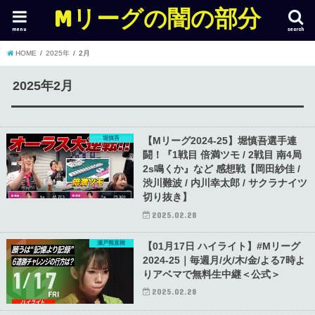
Mリーグの闇の部分
menu
search
HOME
2025年
2月
2025年2月
堀慎吾
【Mリーグ2024-25】堀慎吾選手連
闘！『1戦目 倍満ツモ / 2戦目 南4局
2s鳴くか』など 感想戦【岡田紗佳 /
渋川難波 / 内川幸太郎 / サクラナイツ
切り抜き】
2025.02.28
瀬戸熊直樹
【01月17日 ハイライト】#Mリーグ
2024-25｜毎週月/火/木/金/よる7時よ
りアベマで無料生中継＜公式＞
2025.02.28