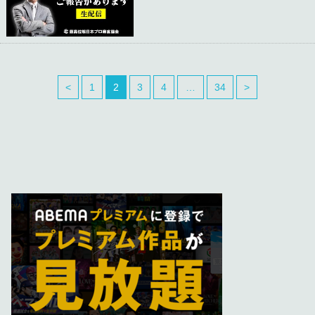
<
1
2
3
4
…
34
>