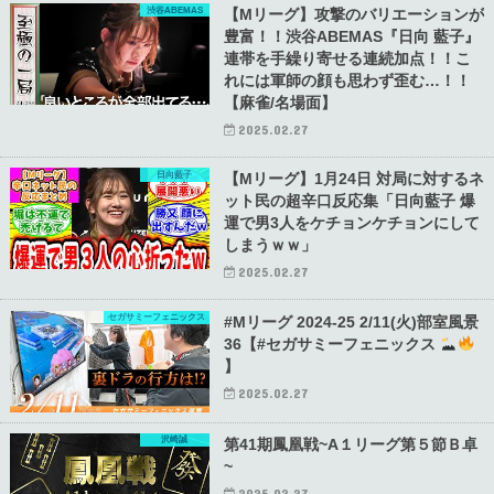
渋谷ABEMAS
【Mリーグ】攻撃のバリエーションが
豊富！！渋谷ABEMAS『日向 藍子』
連帯を手繰り寄せる連続加点！！こ
れには軍師の顔も思わず歪む…！！
【麻雀/名場面】
2025.02.27
日向藍子
【Mリーグ】1月24日 対局に対するネ
ット民の超辛口反応集「日向藍子 爆
運で男3人をケチョンケチョンにして
しまうｗｗ」
2025.02.27
セガサミーフェニックス
#Mリーグ 2024-25 2/11(火)部室風景
36【#セガサミーフェニックス
】
2025.02.27
沢崎誠
第41期鳳凰戦~A１リーグ第５節Ｂ卓
~
2025.02.27