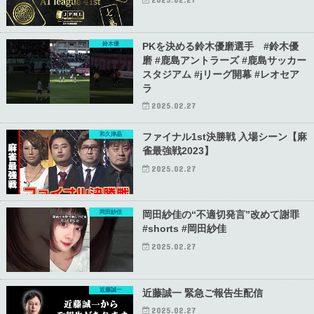
鈴木優
PKを決める鈴木優磨選手 #鈴木優
磨 #鹿島アントラーズ #鹿島サッカー
スタジアム #jリーグ開幕 #レオセア
ラ
2025.02.27
和久津晶
ファイナル1st決勝戦 入場シーン【麻
雀最強戦2023】
2025.02.27
岡田紗佳
岡田紗佳の“不適切発言”改めて謝罪
#shorts #岡田紗佳
2025.02.27
近藤誠一
近藤誠一 緊急ご報告生配信
2025.02.27