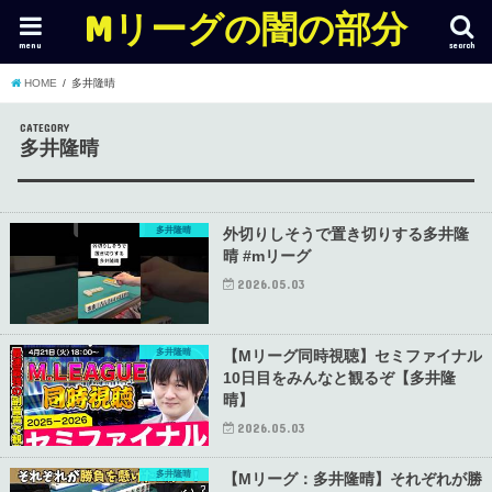
Mリーグの闇の部分
menu
search
HOME
多井隆晴
CATEGORY
多井隆晴
多井隆晴
外切りしそうで置き切りする多井隆
晴 #mリーグ
2026.05.03
多井隆晴
【Mリーグ同時視聴】セミファイナル
10日目をみんなと観るぞ【多井隆
晴】
2026.05.03
多井隆晴
【Mリーグ：多井隆晴】それぞれが勝