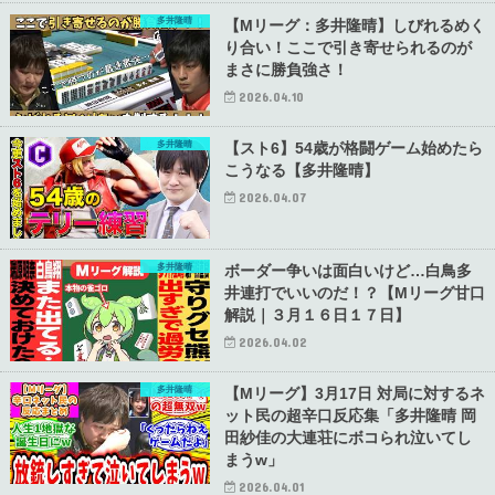
多井隆晴
【Mリーグ：多井隆晴】しびれるめく
り合い！ここで引き寄せられるのが
まさに勝負強さ！
2026.04.10
多井隆晴
【スト6】54歳が格闘ゲーム始めたら
こうなる【多井隆晴】
2026.04.07
多井隆晴
ボーダー争いは面白いけど…白鳥多
井連打でいいのだ！？【Mリーグ甘口
解説｜３月１６日１７日】
2026.04.02
多井隆晴
【Mリーグ】3月17日 対局に対するネ
ット民の超辛口反応集「多井隆晴 岡
田紗佳の大連荘にボコられ泣いてし
まうw」
2026.04.01