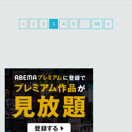
<
1
2
3
4
5
…
59
>