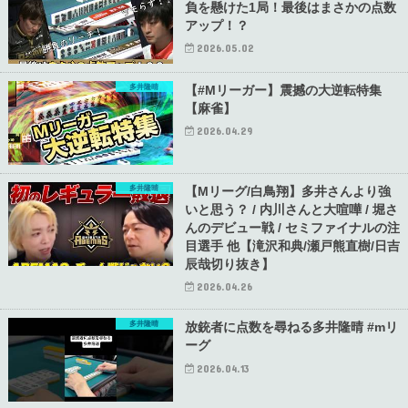
負を懸けた1局！最後はまさかの点数
アップ！？
2026.05.02
多井隆晴
【#Mリーガー】震撼の大逆転特集
【麻雀】
2026.04.29
多井隆晴
【Mリーグ/白鳥翔】多井さんより強
いと思う？ / 内川さんと大喧嘩 / 堀さ
んのデビュー戦 / セミファイナルの注
目選手 他【滝沢和典/瀬戸熊直樹/日吉
辰哉切り抜き】
2026.04.26
多井隆晴
放銃者に点数を尋ねる多井隆晴 #mリ
ーグ
2026.04.13