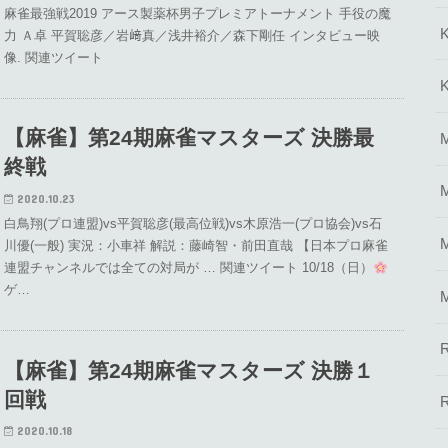
麻雀最強戦2019 アース製薬杯男子プレミアトーナメント 手役の魔
力 Ａ卓 平賀聡彦／岩﨑真／浅井裕介／森下剛任 インタビュー映
像. 関連ツイート
【麻雀】第24期麻雀マスターズ 決勝最
終戦
2020.10.23
白鳥翔(プロ連盟)vs平賀聡彦(最高位戦)vs木原浩一(プロ協会)vs石
川優(一般) 実況：小車祥 解説：藤崎智・前田直哉 【日本プロ麻雀
連盟チャンネルでは全ての対局が … 関連ツイート 10/18（日）
ゲ…
【麻雀】第24期麻雀マスターズ 決勝１
回戦
2020.10.18