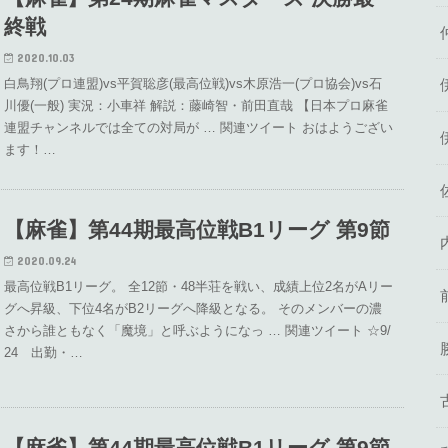
終戦
2020.10.03
白鳥翔(プロ連盟)vs平賀聡彦(最高位戦)vs木原浩一(プロ協会)vs石
川優(一般) 実況：小車祥 解説：藤崎智・前田直哉 【日本プロ麻雀
連盟チャンネルでは全ての対局が … 関連ツイート おはようござい
ます！…
【麻雀】第44期最高位戦B1リーグ 第9節
2020.09.24
最高位戦B1リーグ。 全12節・48半荘を戦い、成績上位2名がAリー
グへ昇級、下位4名がB2リーグへ降級となる。 そのメンバーの濃
さから誰ともなく「魔境」と呼ぶようになっ … 関連ツイート ☆9/
24 出勤・…
【麻雀】第44期最高位戦B1リーグ 第9節