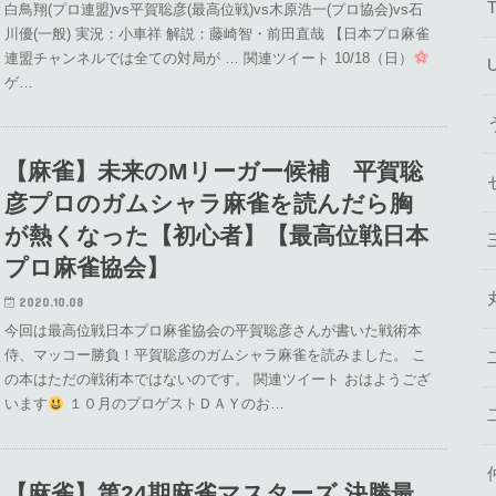
白鳥翔(プロ連盟)vs平賀聡彦(最高位戦)vs木原浩一(プロ協会)vs石
川優(一般) 実況：小車祥 解説：藤崎智・前田直哉 【日本プロ麻雀
連盟チャンネルでは全ての対局が … 関連ツイート 10/18（日）
ゲ…
【麻雀】未来のMリーガー候補 平賀聡
彦プロのガムシャラ麻雀を読んだら胸
が熱くなった【初心者】【最高位戦日本
プロ麻雀協会】
2020.10.08
今回は最高位戦日本プロ麻雀協会の平賀聡彦さんが書いた戦術本
侍、マッコー勝負！平賀聡彦のガムシャラ麻雀を読みました。 こ
の本はただの戦術本ではないのです。 関連ツイート おはようござ
います
１０月のプロゲストＤＡＹのお…
【麻雀】第24期麻雀マスターズ 決勝最