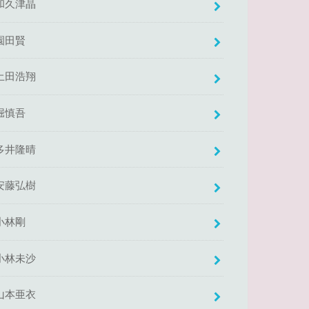
和久津晶
園田賢
土田浩翔
堀慎吾
多井隆晴
安藤弘樹
小林剛
小林未沙
山本亜衣