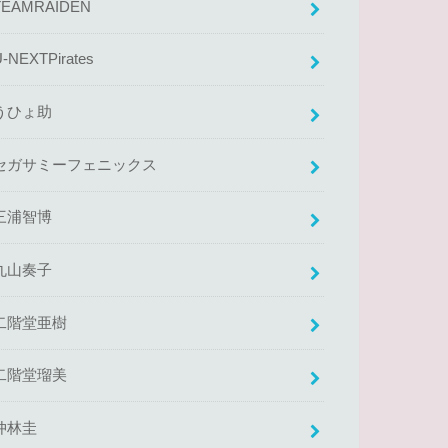
TEAMRAIDEN
U-NEXTPirates
うひょ助
セガサミーフェニックス
三浦智博
丸山奏子
二階堂亜樹
二階堂瑠美
仲林圭