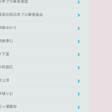
日本プロ麻雀連盟
最高位戦日本プロ麻雀協会
朝倉ゆかり
朝倉康心
木下遥
本田朋広
村上淳
東城りお
松ヶ瀬隆弥