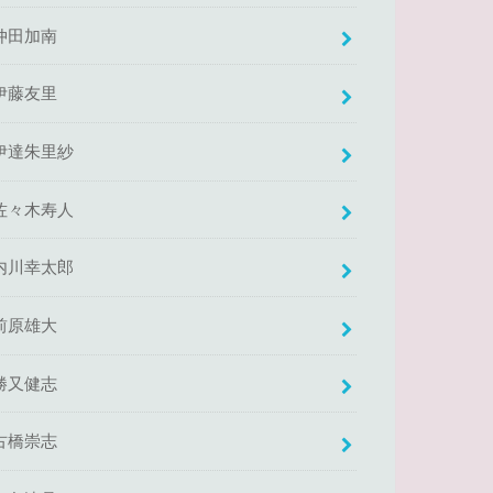
仲田加南
伊藤友里
伊達朱里紗
佐々木寿人
内川幸太郎
前原雄大
勝又健志
古橋崇志