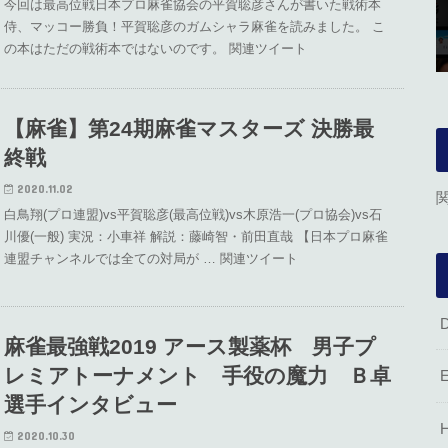
今回は最高位戦日本プロ麻雀協会の平賀聡彦さんが書いた戦術本
侍、マッコー勝負！平賀聡彦のガムシャラ麻雀を読みました。 こ
の本はただの戦術本ではないのです。 関連ツイート
【麻雀】第24期麻雀マスターズ 決勝最
終戦
2020.11.02
白鳥翔(プロ連盟)vs平賀聡彦(最高位戦)vs木原浩一(プロ協会)vs石
川優(一般) 実況：小車祥 解説：藤崎智・前田直哉 【日本プロ麻雀
連盟チャンネルでは全ての対局が … 関連ツイート
麻雀最強戦2019 アース製薬杯 男子プ
レミアトーナメント 手役の魔力 Ｂ卓
選手インタビュー
2020.10.30