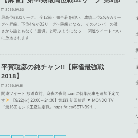
2020.09.22
最高位戦B1リーグ。 全12節・48半荘を戦い、成績上位2名がAリー
グへ昇級、下位4名がB2リーグへ降級となる。 そのメンバーの濃
さから誰ともなく「魔境」と呼ぶようになっ … 関連ツイート つい
に放送されます…
平賀聡彦の純チャン!!【麻雀最強戦
2018】
2020.09.15
関連ツイート 放送直前、麻雀の雀龍.comに特集記事を追加予定で
す
【9/22(火) 23:00～24:30】第1戦 初回放送 ▼ MONDO TV
『第16回モンド王座決定戦』https://t.co/5ETNB9H…