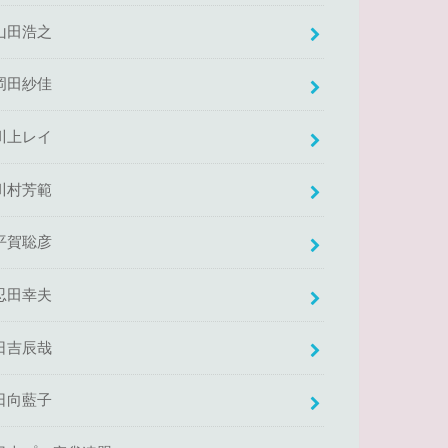
山田浩之
岡田紗佳
川上レイ
川村芳範
平賀聡彦
忍田幸夫
日吉辰哉
日向藍子