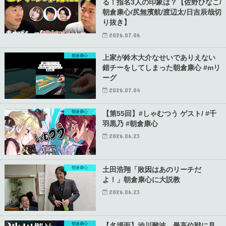
る！指名3人の印象は？【佐野ひなこ/
朝倉康心/尻無濱航/渡辺太/日吉辰哉切
り抜き】
2026.07.06
朝倉康心
上家が鈴木大介なせいでありえない
錯チーをしてしまった朝倉康心 #mリ
ーグ
2026.07.04
朝倉康心
【第55回】#しゃむつう ゲスト/ #千
羽黒乃 #朝倉康心
2026.06.23
朝倉康心
土田浩翔「敗因はあのリーチだ
よ！」朝倉康心に大説教
2026.06.23
朝倉康心
【名場面】渋川難波、最高位戦に見