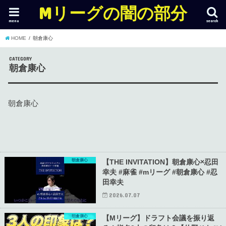
Mリーグの闇の部分
menu
search
HOME
朝倉康心
CATEGORY
朝倉康心
朝倉康心
朝倉康心
【THE INVITATION】朝倉康心×忍田
幸夫 #麻雀 #mリーグ #朝倉康心 #忍
田幸夫
2026.07.07
朝倉康心
【Mリーグ】ドラフト会議を振り返