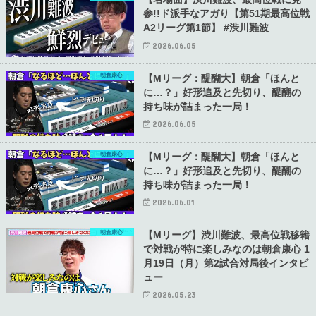
参!!ド派手なアガり【第51期最高位戦
A2リーグ第1節】 #渋川難波
2026.06.05
朝倉康心
【Mリーグ：醍醐大】朝倉「ほんと
に…？」好形追及と先切り、醍醐の
持ち味が詰まった一局！
2026.06.05
朝倉康心
【Mリーグ：醍醐大】朝倉「ほんと
に…？」好形追及と先切り、醍醐の
持ち味が詰まった一局！
2026.06.01
朝倉康心
【Mリーグ】渋川難波、最高位戦移籍
で対戦が特に楽しみなのは朝倉康心 1
月19日（月）第2試合対局後インタビ
ュー
2026.05.23