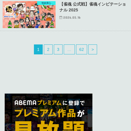
朝倉康心
【雀魂 公式戦】雀魂インビテーショ
ナル 2025
2026.05.16
1
2
3
…
62
>