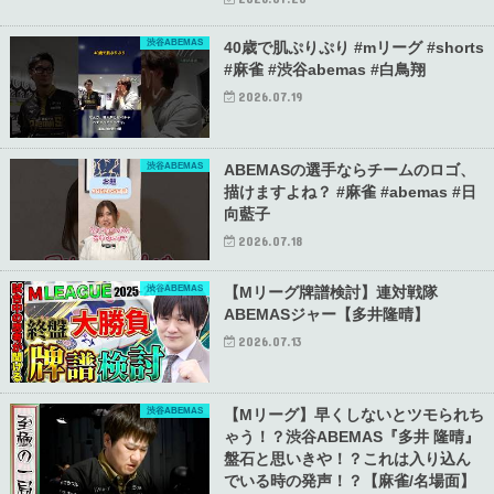
渋谷ABEMAS
40歳で肌ぷりぷり #mリーグ #shorts
#麻雀 #渋谷abemas #白鳥翔
2026.07.19
渋谷ABEMAS
ABEMASの選手ならチームのロゴ、
描けますよね？ #麻雀 #abemas #日
向藍子
2026.07.18
渋谷ABEMAS
【Mリーグ牌譜検討】連対戦隊
ABEMASジャー【多井隆晴】
2026.07.13
渋谷ABEMAS
【Mリーグ】早くしないとツモられち
ゃう！？渋谷ABEMAS『多井 隆晴』
盤石と思いきや！？これは入り込ん
でいる時の発声！？【麻雀/名場面】