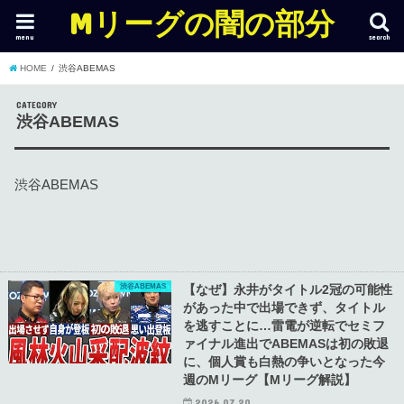
Mリーグの闇の部分
menu
search
HOME
渋谷ABEMAS
CATEGORY
渋谷ABEMAS
渋谷ABEMAS
渋谷ABEMAS
【なぜ】永井がタイトル2冠の可能性
があった中で出場できず、タイトル
を逃すことに…雷電が逆転でセミフ
ァイナル進出でABEMASは初の敗退
に、個人賞も白熱の争いとなった今
週のMリーグ【Mリーグ解説】
2026.07.20