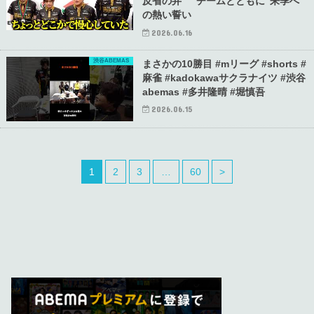
反省の弁 ”チームとともに”来季へ
の熱い誓い
2026.06.16
渋谷ABEMAS
まさかの10勝目 #mリーグ #shorts #
麻雀 #kadokawaサクラナイツ #渋谷
abemas #多井隆晴 #堀慎吾
2026.06.15
1
2
3
…
60
>