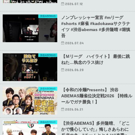
2026.07.12
渋谷ABEMAS
ノンプレッシャー宣言 #mリーグ
#shorts #麻雀 #kadokawaサクラナ
イツ #渋谷abemas #多井隆晴 #堀慎
吾
2026.07.04
渋谷ABEMAS
【Ｍリーグ ハイライト】 最後に跳
ねた…執念のラス抜け
2026.06.28
渋谷ABEMAS
【令和の冷麺Presents】 渋谷
ABEMAS麺雀位決定戦2026 【特殊ル
ールでガチ勝負！】
2026.06.21
渋谷ABEMAS
【渋谷ABEMAS】多井隆晴、「どこ
かで慢心していた」悔しさあらわに