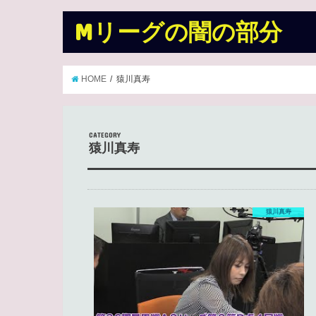
Mリーグの闇の部分
HOME
猿川真寿
CATEGORY
猿川真寿
猿川真寿