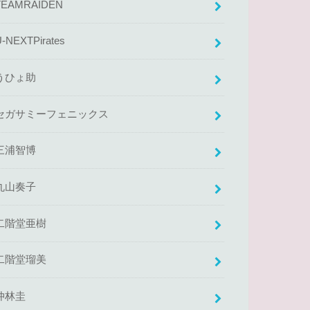
TEAMRAIDEN
U-NEXTPirates
うひょ助
セガサミーフェニックス
三浦智博
丸山奏子
二階堂亜樹
二階堂瑠美
仲林圭