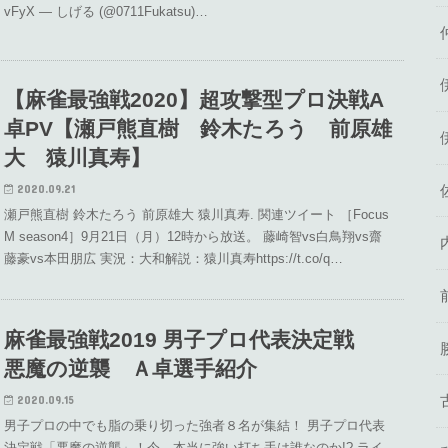
vFyX — しげる (@0711Fukatsu)…
【麻雀最強戦2020】超攻撃型プロ決戦A
卓PV【瀬戸熊直樹 鈴木たろう 前原雄
大 猿川真寿】
2020.09.21
瀬戸熊直樹 鈴木たろう 前原雄大 猿川真寿. 関連ツイート ［Focus
M season4］9月21日（月）12時から放送。 藤崎智vs白鳥翔vs齋
藤豪vs本田朋広 実況：大和解説：猿川真寿https://t.co/q…
麻雀最強戦2019 男子プロ代表決定戦
悪魔の逆襲 Ａ卓選手紹介
2020.09.15
男子プロの中でも脂の乗り切った強者８名が集結！ 男子プロ代表
決定戦「悪魔の逆襲」！今、本当に強い打ち手は誰なのか!? ライ