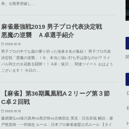
寿」を限界突破し…
麻雀最強戦2019 男子プロ代表決定戦
悪魔の逆襲 Ａ卓選手紹介
2020.10.13
男子プロの中でも脂の乗り切った強者８名が集結！ 男子プロ代表
決定戦「悪魔の逆襲」！今、本当に強い打ち手は誰なのか!? ライ
バル同士の火花散る闘牌！！ A卓：猿川 … 関連ツイート おはよう
ございます！ 今日の…
【麻雀】第36期鳳凰戦A２リーグ第３節
C卓２回戦
2020.10.12
藤原隆弘vs猿川真寿vs黒沢咲vs古橋崇志 実況：日吉辰哉 解説：瀬
戸熊直樹・一井慎也 ルール：日本プロ麻雀連盟公式ルール 【タイ