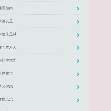
仲田加南
伊藤友里
伊達朱里紗
佐々木寿人
内川幸太郎
前原雄大
勝又健志
古橋崇志