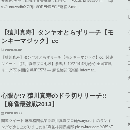
井慎也 実況：山脇千文美解説：山井弘 「Focus M season4」 http
s://t.co/zwdbrXCRjk #OPENREC #麻雀 &md…
【猿川真寿】タンヤオとらずリーチ【モ
ンキーマジック】cc
2020.10.02
【猿川真寿】タンヤオとらずリーチ【モンキーマジック】cc. 関連
ツイート 【猿川真寿プロ七段】参戦！ 10/2 14:42頃から全国東風
リーグ(S)を開始 #MFC573 — 麻雀格闘倶楽部 Informat…
心眼か!? 猿川真寿のドラ切りリーチ!!
【麻雀最強戦2013】
2020.09.22
関連ツイート 麻雀格闘倶楽部猿川真寿プロ(@saryuru ）のランキ
ングが少し上がりました✌️#麻雀格闘倶楽部 pic.twitter.com/a0fSbF