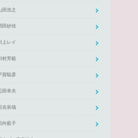
山田浩之
岡田紗佳
川上レイ
川村芳範
平賀聡彦
忍田幸夫
日吉辰哉
日向藍子