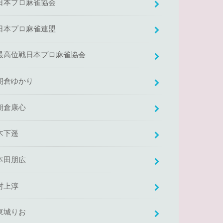
日本プロ麻雀協会
日本プロ麻雀連盟
最高位戦日本プロ麻雀協会
朝倉ゆかり
朝倉康心
木下遥
本田朋広
村上淳
東城りお