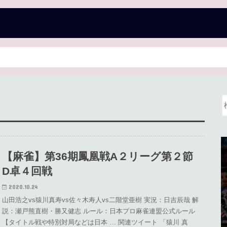
【麻雀】第36期鳳凰戦A２リーグ第２節
D卓４回戦
2020.10.24
山田浩之vs猿川真寿vs佐々木寿人vs二階堂亜樹 実況：日吉辰哉 解
説：瀬戸熊直樹・勝又健志 ルール：日本プロ麻雀連盟公式ルール
【タイトル戦や特別対局などは日本 … 関連ツイート 「猿川 真