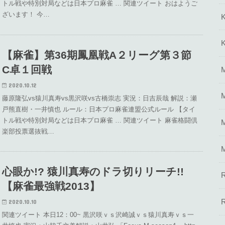
トル戦や特別対局などは日本プロ麻雀 … 関連ツイート おはようご
ざいます！ 今…
【麻雀】第36期鳳凰戦A２リーグ第３節
C卓１回戦
2020.10.12
藤原隆弘vs猿川真寿vs黒沢咲vs古橋崇志 実況：日吉辰哉 解説：瀬
戸熊直樹・一井慎也 ルール：日本プロ麻雀連盟公式ルール 【タイ
トル戦や特別対局などは日本プロ麻雀 … 関連ツイート 麻雀格闘倶
楽部投票選抜戦…
心眼か!? 猿川真寿のドラ切りリーチ!!
【麻雀最強戦2013】
2020.10.10
関連ツイート 本日12：00~ 黒沢咲ｖｓ沢崎誠ｖｓ猿川真寿ｖｓ一