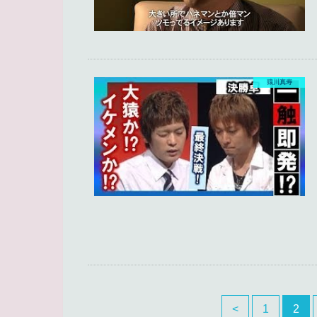
猿川真寿
<
1
2