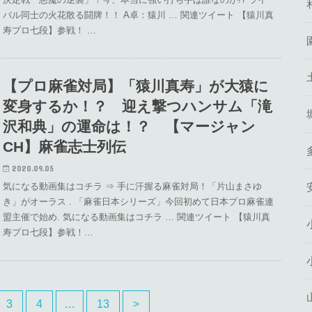
バル同士の火花散る闘牌！！ A卓：猿川 … 関連ツイート 【猿川真
寿プロ七段】参戦！ …
【プロ麻雀対局】「猿川真寿」が大猿に
変身するか！？ 迎え撃つハンサム「滝
沢和典」の運命は！？ 【マージャン
CH】麻雀志士列伝
2020.09.05
気になる動画集はコチラ ⇒ 手に汗握る麻雀対局！「片山まさゆ
き」がオーラス . 「麻雀日本シリーズ」今回初めて日本プロ麻雀連
盟主催で始め. 気になる動画集はコチラ … 関連ツイート 【猿川真
寿プロ七段】参戦！…
3
4
…
13
>