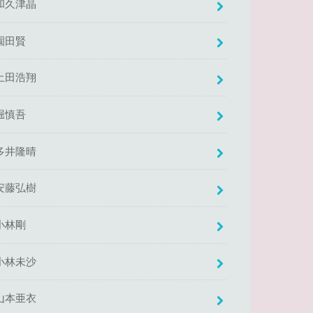
和久津晶
園田賢
土田浩翔
堀慎吾
多井隆晴
安藤弘樹
小林剛
小林未沙
山本亜衣