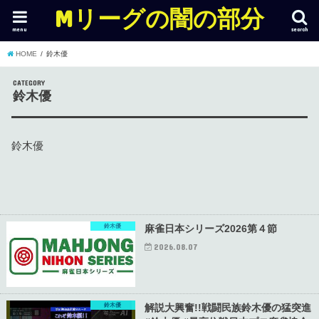
Mリーグの闇の部分
menu
search
HOME
鈴木優
CATEGORY
鈴木優
鈴木優
鈴木優
麻雀日本シリーズ2026第４節
2026.08.07
鈴木優
解説大興奮!!戦闘民族鈴木優の猛突進