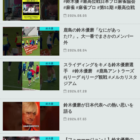
#鈴木優 #最高位戦日本プロ麻雀協会
#麻雀 #麻雀プロ #第51期 #最高位戦
2026.08.05
鈴木優
鹿島の鈴木優磨「なにがあっ
た!?」。大一番でまさかのメンバー
外
2026.08.04
鈴木優
スライディングをキメる鈴木優磨選
手 #鈴木優磨 #鹿島アントラーズ
#jリーグ #jリーグ観戦 #メルカリスタ
ジアム
2026.07.28
鈴木優
鈴木優磨が日本代表への熱い思いを
語る
2026.07.03
鈴木優
【フューーージョン！】鈴木優磨の