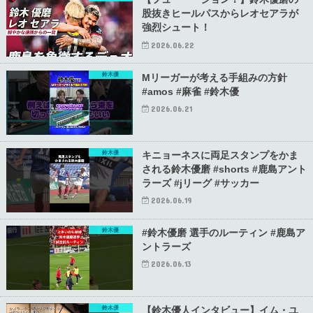
股抜きヒールパスからレオセアラが
強烈シュート！
2026.06.22
鈴木優
Mリーガーが考える手組みの方針
#amos #麻雀 #鈴木優
2026.06.21
鈴木優
キニョーネスに両足スタンプをかま
される鈴木優磨 #shorts #鹿島アント
ラーズ #jリーグ #サッカー
2026.06.19
鈴木優
#鈴木優磨 選手のルーティン #鹿島ア
ントラーズ
2026.06.13
鈴木優
【鈴木優人インタビュー】イム・ユ