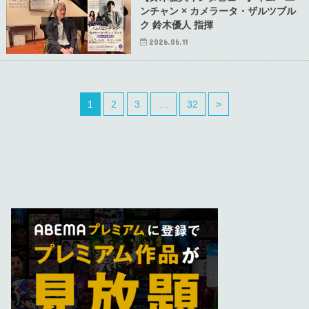
ンチャン × カメラータ・ザルツブル
ク 鈴木優人 指揮
2026.06.11
1
2
3
…
32
>