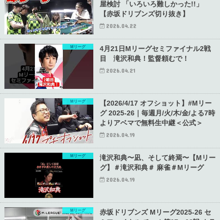
屋検討 「いろいろ難しかった!!」
【赤坂ドリブンズ切り抜き】
2026.04.22
Mリーグ
4月21日Mリーグセミファイナル2戦
目 滝沢和典！監督頼むで！
2026.04.21
Mリーグ
【2026/4/17 オフショット】#Mリー
グ 2025-26｜毎週月/火/木/金/よる7時
よりアベマで無料生中継＜公式＞
2026.04.19
Mリーグ
滝沢和典〜凪、そして終焉〜【Mリー
グ】＃滝沢和典＃ 麻雀＃Mリーグ
2026.04.19
Mリーグ
赤坂ドリブンズ Mリーグ2025-26 セ