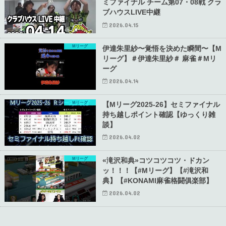
ミファイナル チーム第07・08戦 クラ
ブハウスLIVE中継
2026.04.15
Mリーグ
伊達朱里紗〜覚悟を決めた瞬間〜【M
リーグ】＃伊達朱里紗＃ 麻雀＃Mリ
ーグ
2026.04.14
Mリーグ
【Mリーグ2025-26】セミファイナル
持ち越しポイント確認【ゆっくり雑
談】
2026.04.02
Mリーグ
«滝沢和典»コツコツコツ・ドカン
ッ！！！【#Mリーグ】【#滝沢和
典】【#KONAMI麻雀格闘俱楽部】
2026.04.02