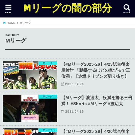
Mリーグの闇の部分
menu
search
HOME
Mリーグ
CATEGORY
Mリーグ
Mリーグ
【#Mリーグ2025-26】4/23試合後楽
屋検討 「動揺するほどの鬼ヅモで三
倍満」【赤坂ドリブンズ切り抜き】
2026.04.26
Mリーグ
【Mリーグ】渡辺太、役満を捲る三倍
満！ #Shorts #Mリーグ #渡辺太
2026.04.25
Mリーグ
【#Mリーグ2025-26】4/20試合後楽