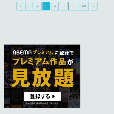
<
1
2
3
4
5
…
60
>