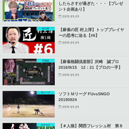
したらさすが過ぎた・・・【プレゼ
ント企画あり】
2019.09.29
村上淳
【麻雀の匠 村上淳】トッププレイヤ
ーの思考に迫る【#6】
2019.09.29
沢崎誠
【麻雀格闘倶楽部】沢崎 誠プロ
2016/9/15 12：21【プロの一手】
2019.09.29
Mリーグ
ソフトＭリーグ FUvsSNGO
20190924
2019.09.29
魚谷侑未
【＃人狼】関西フレッシュ村 第８