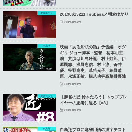
朝倉ゆかり
20190613211 Tsubasa／朝倉ゆかり
2019.09.29
村上淳
映画『ある船頭の話』予告編 オダ
ギリ ジョー脚本・監督 柄本明主
演 共演は川島鈴遥、村上虹郎、伊
原剛志、浅野忠信、村上淳、蒼井
優、笹野高史、草笛光子、細野晴
臣、永瀬正敏、橋爪功等豪華俳優陣
2019.09.29
鈴木たろう
【麻雀の匠 鈴木たろう】トッププレ
イヤーの思考に迫る【#8】
2019.09.29
白鳥翔
白鳥翔プロに麻雀用語の漢字テスト