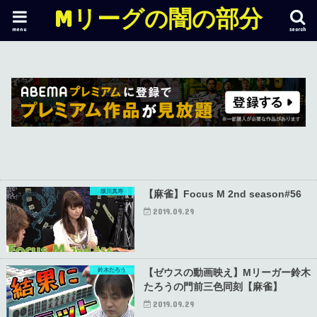
Mリーグの闇の部分
menu
search
猿川真寿
【麻雀】Focus M 2nd season#56
2019.09.29
鈴木たろう
【ゼウスの動画映え】Mリーガー鈴木
たろうの門前三色同刻【麻雀】
2019.09.29