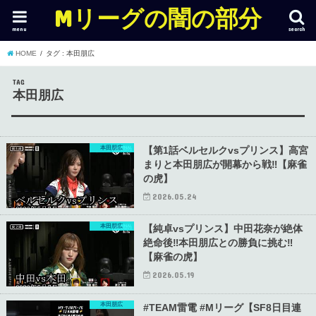
Mリーグの闇の部分
menu
search
HOME
タグ : 本田朋広
TAG
本田朋広
本田朋広
【第1話ベルセルクvsプリンス】高宮
まりと本田朋広が開幕から戦‼【麻雀
の虎】
2026.05.24
本田朋広
【純卓vsプリンス】中田花奈が絶体
絶命後‼本田朋広との勝負に挑む‼
【麻雀の虎】
2026.05.19
本田朋広
#TEAM雷電 #Mリーグ【SF8日目連