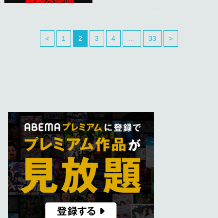
<
1
2
3
4
…
33
>