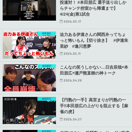
投連対！ #本田朋広 選手送り出しか
らチャンテ控室から帰還まで】
4/24(金)第1試合
2026.05.17
本田朋広
迫力ある伊達さんの関西弁ってちょ
っと怖いもん【切り抜き】 #伊達朱
里紗 #逢川恵夢
2026.05.11
本田朋広
こんなの笑うしかない…日吉辰哉×本
田朋広×瀬戸熊直樹の神トーク
2026.04.28
本田朋広
【円熟の一手】高宮まりが円熟の一
手‼本田朋広の上がりを阻止する【麻
雀の虎】
2026.04.27
本田朋広