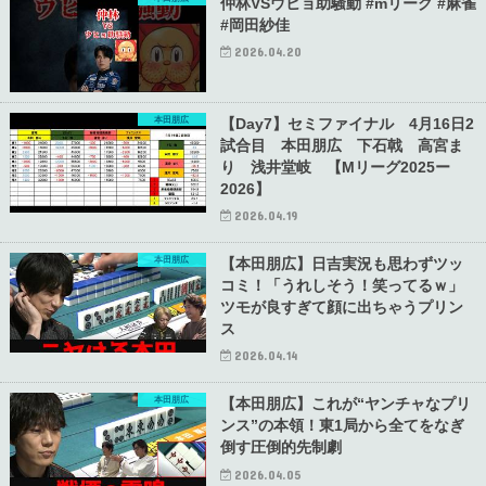
仲林VSウヒョ助騒動 #mリーグ #麻雀
#岡田紗佳
2026.04.20
本田朋広
【Day7】セミファイナル 4月16日2
試合目 本田朋広 下石戟 高宮ま
り 浅井堂岐 【Mリーグ2025ー
2026】
2026.04.19
本田朋広
【本田朋広】日吉実況も思わずツッ
コミ！「うれしそう！笑ってるｗ」
ツモが良すぎて顔に出ちゃうプリン
ス
2026.04.14
本田朋広
【本田朋広】これが“ヤンチャなプリ
ンス”の本領！東1局から全てをなぎ
倒す圧倒的先制劇
2026.04.05