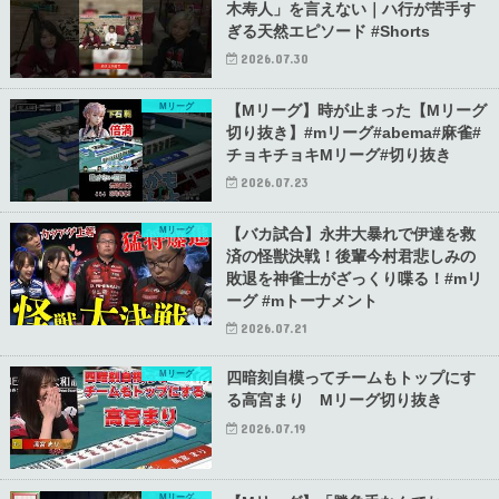
木寿人」を言えない｜ハ行が苦手す
ぎる天然エピソード #Shorts
2026.07.30
Mリーグ
【Mリーグ】時が止まった【Mリーグ
切り抜き】#mリーグ#abema#麻雀#
チョキチョキMリーグ#切り抜き
2026.07.23
Mリーグ
【バカ試合】永井大暴れで伊達を救
済の怪獣決戦！後輩今村君悲しみの
敗退を神雀士がざっくり喋る！#mリ
ーグ #mトーナメント
2026.07.21
Mリーグ
四暗刻自模ってチームもトップにす
る高宮まり Mリーグ切り抜き
2026.07.19
Mリーグ