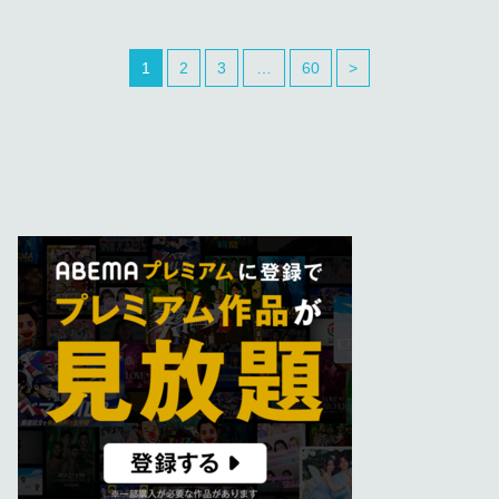
1
2
3
…
60
>