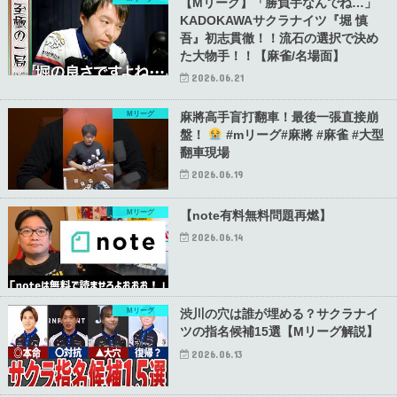
【Mリーグ】「勝負手なんでね…」
KADOKAWAサクラナイツ『堀 慎
吾』初志貫徹！！流石の選択で決め
た大物手！！【麻雀/名場面】
2026.06.21
Mリーグ
麻將高手盲打翻車！最後一張直接崩
盤！
#mリーグ#麻將 #麻雀 #大型
翻車現場
2026.06.19
Mリーグ
【note有料無料問題再燃】
2026.06.14
Mリーグ
渋川の穴は誰が埋める？サクラナイ
ツの指名候補15選【Mリーグ解説】
2026.06.13