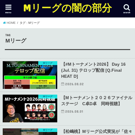
Mリーグの闇の部分
menu
search
HOME
タグ : Mリーグ
TAG
Mリーグ
Mリーグ
【#Mトーナメント2026】 Day 16
(Jul. 31) テロップ配信 [Q.Final
HEAT D]
2026.08.02
Mリーグ
【Mトーナメント２０２６ファイナル
ステージ C卓D卓 同時視聴】
2026.08.01
Mリーグ
【松嶋桃】Mリーグ公式実況が「佐々