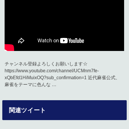
チャンネル登録よろしくお願いします☆
https://www.youtube.com/channel/UCMnm7fe-
xQbEfd1HiMuixOQ?sub_confirmation=1 近代麻雀公式、
麻雀をテーマに色んな …
関連ツイート