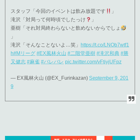
スタッフ「今回のイベントは飲み放題です
」
滝沢「対局って何時頃でしたっけ
」
亜樹「それ対局終わらないと飲めないからでしょ
」
滝沢「そんなことないよ…笑」
https://t.co/LNOb7wtf1
h
#Mリーグ
#EX風林火山
#二階堂亜樹
#滝沢和典
#勝
又健志
#麻雀
#バレバレ
pic.twitter.com/vFtiyjUFpz
— EX風林火山 (@EX_Furinkazan)
September 9, 201
9