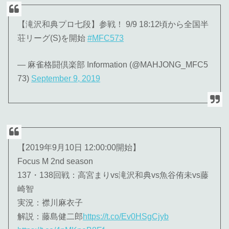
【滝沢和典プロ七段】参戦！ 9/9 18:12頃から全国半
荘リーグ(S)を開始
#MFC573
— 麻雀格闘倶楽部 Information (@MAHJONG_MFC5
73)
September 9, 2019
【2019年9月10日 12:00:00開始】
Focus M 2nd season
137・138回戦：高宮まりvs滝沢和典vs魚谷侑未vs藤
崎智
実況：襟川麻衣子
解説：藤島健二郎
https://t.co/Ev0HSgCjyb