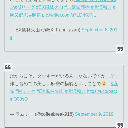
1h
#Mリーグ
#EX風林火山
#二階堂亜樹
#滝沢和典
#
勝又健志
#麻雀
pic.twitter.com/s7LDrK87jL
— EX風林火山 (@EX_Furinkazan)
September 6, 201
9
だからこそ、タッキーがいるんじゃないですか 所
作も含めての美しい麻雀の模範ということで
#麻
雀
#Mリーグ
#EX風林火山
#滝沢和典
https://t.co/oact
mO09sQ
— ラムジー (@coffeebreak918)
September 9, 2019