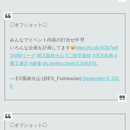
◯オフショット◯
みんなでイベント内容の打合せ中
いろんな企画を計画してます
https://t.co/LNOb7wtf
1h
#Mリーグ
#EX風林火山
#二階堂亜樹
#滝沢和典
#
勝又健志
#麻雀
pic.twitter.com/s7LDrK87jL
— EX風林火山 (@EX_Furinkazan)
September 6, 201
9
◯オフショット◯