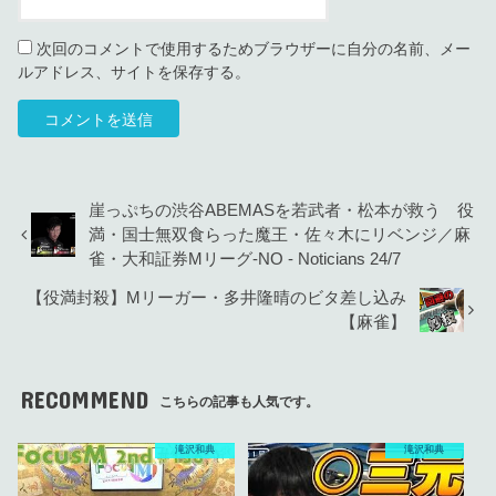
次回のコメントで使用するためブラウザーに自分の名前、メー
ルアドレス、サイトを保存する。
崖っぷちの渋谷ABEMASを若武者・松本が救う 役
満・国士無双食らった魔王・佐々木にリベンジ／麻
雀・大和証券Mリーグ-NO - Noticians 24/7
【役満封殺】Mリーガー・多井隆晴のビタ差し込み
【麻雀】
RECOMMEND
こちらの記事も人気です。
滝沢和典
滝沢和典