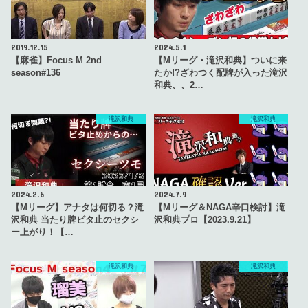
2019.12.15
2024.5.1
【麻雀】Focus M 2nd
【Mリーグ・滝沢和典】ついに来
season#136
たか!?ざわつく配牌が入った滝沢
和典、、2…
滝沢和典
滝沢和典
2024.2.6
2024.7.9
【Mリーグ】アナタは何切る？滝
【Mリーグ＆NAGA辛口検討】滝
沢和典 当たり牌ビタ止のセクシ
沢和典プロ【2023.9.21】
ー上がり！【…
滝沢和典
滝沢和典