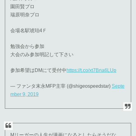
園田賢プロ
瑞原明奈プロ
会場名駅琥珀4Ｆ
勉強会から参加
大会のみ参加明記して下さい
参加希望はDMにて受付中
https://t.co/xt7Bna6LUp
— ファンタ末永MFP主宰 (@shigeospeedstar)
Septe
mber 9, 2019
Mリーガーの人生が漫画になるとしたらそうだな