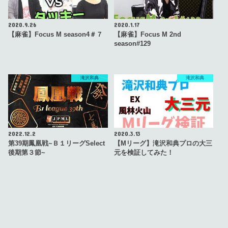
2020.9.26
2020.1.17
【麻雀】Focus M season4＃７
【麻雀】Focus M 2nd
season#129
滝沢和典
滝沢和典
2022.12.2
2020.3.13
第39期鳳凰戦~Ｂ１リーグSelect
【Mリーグ】滝沢和典プロの大三
後期第３節~
元を検証してみた！