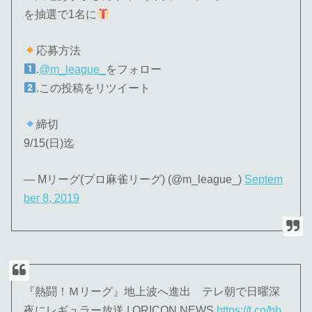
を抽選で1名に
応募方法
.
@m_league_
をフォロー
.この投稿をリツイート
締切
9/15(日)迄
— Mリーグ(プロ麻雀リーグ) (@m_league_)
Septem
ber 8, 2019
『熱闘！Ｍリーグ』地上波へ進出 テレ朝で日曜深
夜にレギュラー放送 | ORICON NEWS
https://t.co/bb