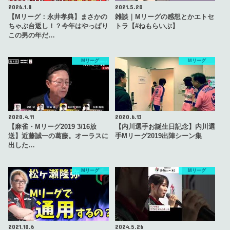
2026.1.8
2021.5.20
【Mリーグ：永井孝典】まさかの
雑談｜Mリーグの感想とかエトセ
ちゃぶ台返し！？今年はやっぱり
トラ【#ねもらいぶ】
この男の年だ…
Mリーグ
Mリーグ
2020.4.11
2020.6.13
【麻雀・Mリーグ2019 3/16放
【内川選手お誕生日記念】内川選
送】近藤誠一の葛藤。オーラスに
手Mリーグ2019出陣シーン集
出した…
Mリーグ
Mリーグ
2021.10.6
2024.5.26