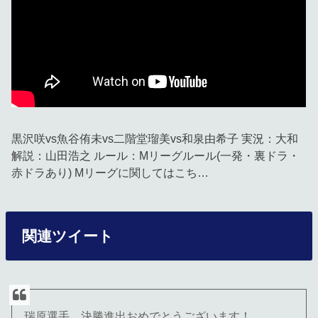
黒沢咲vs魚谷侑未vs二階堂瑠美vs和泉由希子 実況：大和
解説：山田浩之 ルール：Mリーグルール(一発・裏ドラ・
赤ドラあり) Mリーグに関してはこち…
関連ツイート
瑞原選手、決勝進出おめでとうございます！