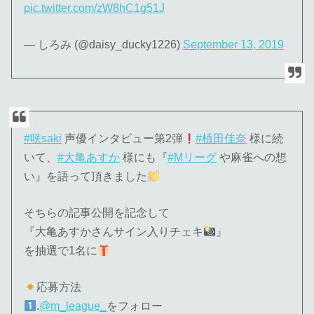
pic.twitter.com/zW8hC1g51J
— しろみ (@daisy_ducky1226)
September 13, 2019
#咲saki
声優インタビュー第2弾
#植田佳奈
様に続
いて、
#大亀あすか
様にも『
#Mリーグ
や麻雀への想
い』を語って頂きました
そちらの記事公開を記念して
『大亀あすかさんサイン入りチェキ
』
を抽選で1名に
応募方法
.
@m_league_
をフォロー