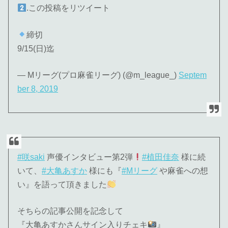
.この投稿をリツイート
締切
9/15(日)迄
— Mリーグ(プロ麻雀リーグ) (@m_league_)
Septem
ber 8, 2019
#咲saki
声優インタビュー第2弾
#植田佳奈
様に続
いて、
#大亀あすか
様にも『
#Mリーグ
や麻雀への想
い』を語って頂きました
そちらの記事公開を記念して
『大亀あすかさんサイン入りチェキ
』