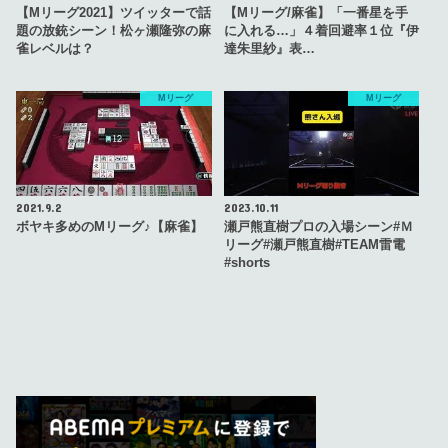
【Mリーグ2021】ツイッターで話
【Mリーグ/麻雀】「一番星を手
題の放銃シーン！松ヶ瀬隆弥の麻
に入れる…」４着回避率１位『伊
雀レベルは？
達朱里紗』表…
Mリーグ
Mリーグ
2021.9.2
2023.10.11
ボヤキ多めのMリーグ♪【麻雀】
瀬戸熊直樹プロの入場シーン#Ｍ
リーグ#瀬戸熊直樹#TEAM雷電
#shorts