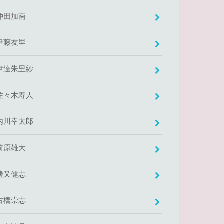
仲田加南
伊藤友里
伊達朱里紗
佐々木寿人
内川幸太郎
前原雄大
勝又健志
古橋崇志