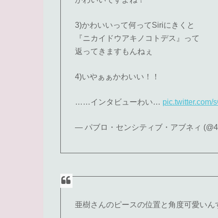
3)かわいいって何ってSiriにきくと
『ニカイドウアキノコトデス』って
返ってきますもんねぇ
4)いやぁぁかわいい！！
……インタビューわい…
pic.twitter.com
— パブロ・センシティブ・アブネィ (@41
亜樹さんのピースの位置と角度可愛いん