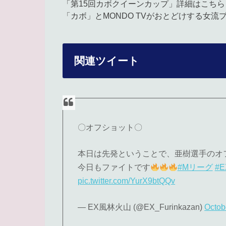
「第15回カボクイーンカップ」詳細はこちら→http:
「カボ」とMONDO TVがおとどけする女流
関連ツイート
〇オフショット〇
本日は先発ということで、亜樹選手のオ
今日もファイトです
#Mリーグ
#
pic.twitter.com/YurX9btQQv
— EX風林火山 (@EX_Furinkazan)
Octob