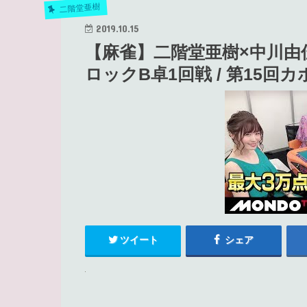
二階堂亜樹
2019.10.15
【麻雀】二階堂亜樹×中川由
ロックB卓1回戦 / 第15回
ツイート
シェア