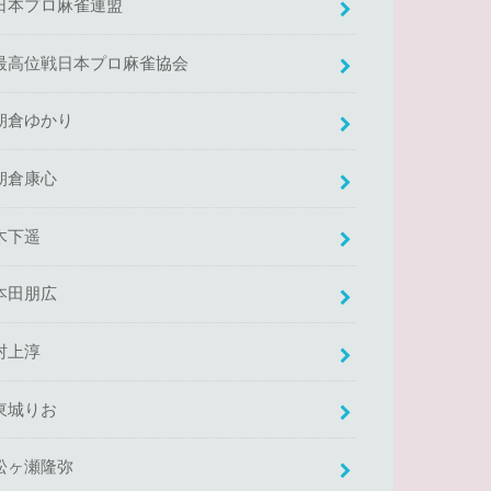
日本プロ麻雀連盟
最高位戦日本プロ麻雀協会
朝倉ゆかり
朝倉康心
木下遥
本田朋広
村上淳
東城りお
松ヶ瀬隆弥