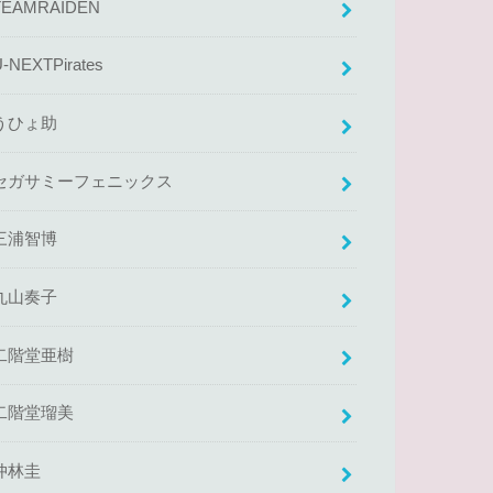
TEAMRAIDEN
U-NEXTPirates
うひょ助
セガサミーフェニックス
三浦智博
丸山奏子
二階堂亜樹
二階堂瑠美
仲林圭