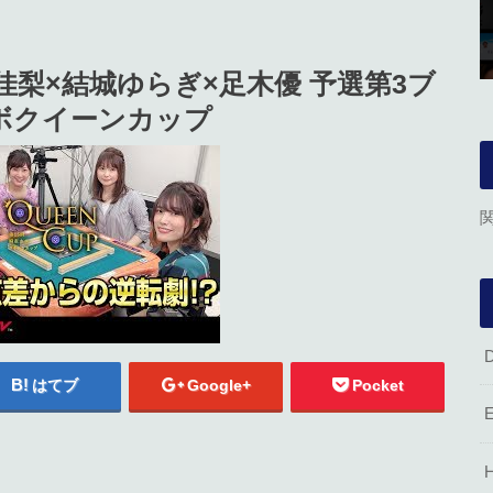
佳梨×結城ゆらぎ×足木優 予選第3ブ
カボクイーンカップ
はてブ
Google+
Pocket