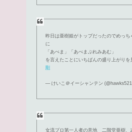
昨日は亜樹姫がトップだったのでめっち
に
「あべま」「あべまぷれみあむ」
を言えたことにいちばんの盛り上がりを
剛
— けいこ＠イーシャンテン (@hawks521mi
女流プロ第一人者の意地 二階堂亜樹、