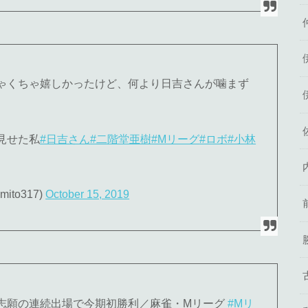
ゃくちゃ嬉しかったけど、何より日吉さんが噛まず
見せた私
#日吉さん
#二階堂亜樹
#Mリーグ
#ロボ
#小林
to317)
October 15, 2019
志願の連続出場で今期初勝利／麻雀・Mリーグ
#Mリ