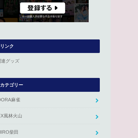
リンク
関連グッズ
カテゴリー
DORA麻雀
EX風林火山
HIRO柴田