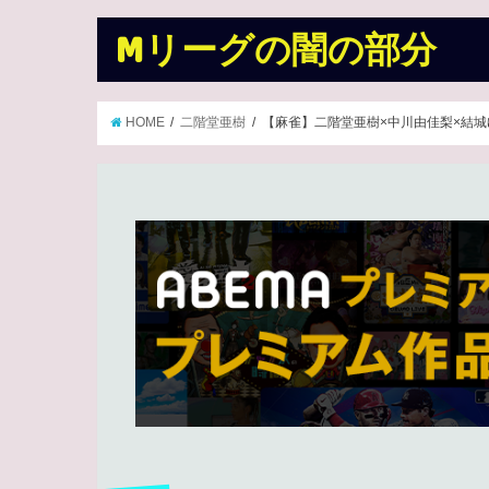
Mリーグの闇の部分
HOME
二階堂亜樹
【麻雀】二階堂亜樹×中川由佳梨×結城ゆ