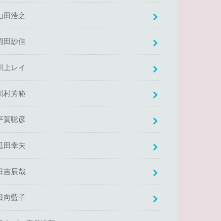
山田浩之
岡田紗佳
川上レイ
川村芳範
平賀聡彦
忍田幸夫
日吉辰哉
日向藍子