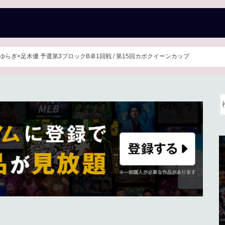
らぎ×足木優 予選第3ブロックB卓1回戦 / 第15回カボクイーンカップ