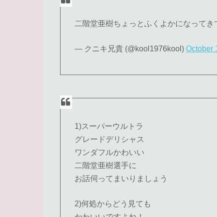
二階堂亜樹ちょっとふくよかになってき
— クニキ兄貴 (@kool1976kool)
October 
1)スーパーウルトラ
グレードデリシャス
ワンダフルかわいい
二階堂亜樹選手に
お話伺ってまいりましょう
2)何処からどう見ても
かわいいですよね！