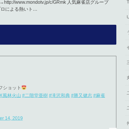
//www.mondotv.jp/c/GRmk 人気麻雀店グループ
プロによる熱いト…
フショット
EX風林火山
#二階堂亜樹
#滝沢和典
#勝又健志
#麻雀
er 14, 2019