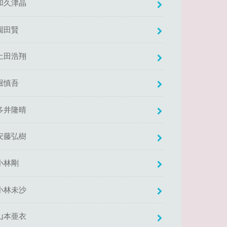
和久津晶
園田賢
土田浩翔
堀慎吾
多井隆晴
安藤弘樹
小林剛
小林未沙
山本亜衣