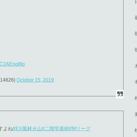
/sC2AEngI8p
4826)
October 15, 2019
すよね
#EX風林火山
#二階堂亜樹
#Mリーグ