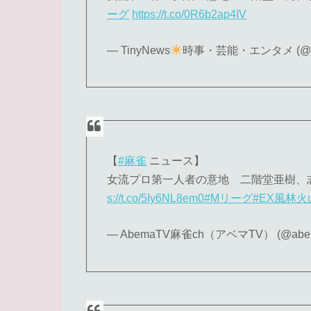
ーグ
https://t.co/0R6b2ap4IV
— TinyNews
時事・芸能・エンタメ (@tin
【
#麻雀
ニュース】
女流プロ第一人者の意地 二階堂亜樹、
s://t.co/5Iy6NL8em0
#Mリーグ
#EX風林火
— AbemaTV麻雀ch（アベマTV） (@abem