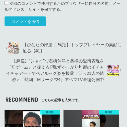
次回のコメントで使用するためブラウザーに自分の名前、メー
ルアドレス、サイトを保存する。
【ひなたの部屋 白鳥翔】トッププレイヤーの素顔に
迫る【#1】
【麻雀】"シャイ"な石橋伸洋と奥様の愛情表現を
『罰ゲーム』と捉える!?恥ずかしがり炸裂のイチャ
イチャデートでペアルック姿を披露！♡＜21人の軌
跡＞『熱闘！Mリーグ#24』アベマTV全編公開中
RECOMMEND
こちらの記事も人気です。
藤田晋
藤田晋