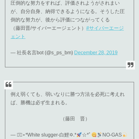
圧倒的な努力をすれば、評価されようがされまい
が、自分自身、納得できるようになる。そうした圧
倒的な努力が、後から評価につながってくる
（藤田晋/サイバーエージェント）
#サイバーエージ
ェント
— 社長名言bot (@s_ps_bm)
December 28, 2019
例え弱くても、弱いなりに勝つ方法を必死に考えれ
ば、勝機は必ず生まれる。
（藤田 晋）
— ◡̈⃝︎⋆︎*White slugger-白鯉✡.*
☆*ﾟ
NO-GAS