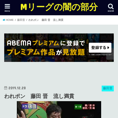
Mリーグの闇の部分
menu
search
HOME
藤田晋
われポン 藤田 晋 流し満貫
2019.12.28
藤田晋
われポン 藤田 晋 流し満貫