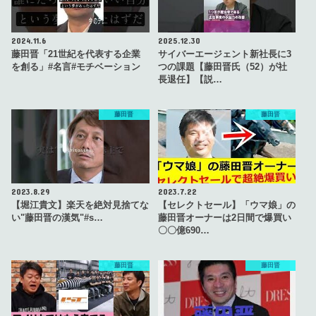
2024.11.6
2025.12.30
藤田晋「21世紀を代表する企業
サイバーエージェント新社長に3
を創る」#名言#モチベーション
つの課題【藤田晋氏（52）が社
長退任】【説…
藤田晋
藤田晋
2023.8.29
2023.7.22
【堀江貴文】楽天を絶対見捨てな
【セレクトセール】「ウマ娘」の
い"藤田晋の漢気"#s…
藤田晋オーナーは2日間で爆買い
〇〇億690…
藤田晋
藤田晋