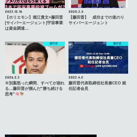
2023.12.16
2020.3.5
【ホリエモン】堀江貴文×藤田晋
【藤田晋】 成功までの道のり
[サイバーエージェント]宇宙事業
サイバーエージェント
は資金調達…
藤田晋
藤田晋
2026.2.3
2023.4.2
※別案怒った瞬間、すべてが崩れ
藤田晋代表取締役社長兼CEO 就
る…藤田晋が掴んだ“勝ち続ける
任記者会見
思考”