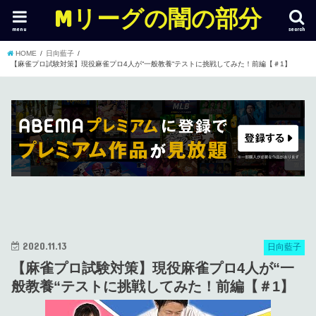
Mリーグの闇の部分
menu
search
HOME
日向藍子
【麻雀プロ試験対策】現役麻雀プロ4人が“一般教養“テストに挑戦してみた！前編【＃1】
2020.11.13
日向藍子
【麻雀プロ試験対策】現役麻雀プロ4人が“一
般教養“テストに挑戦してみた！前編【＃1】