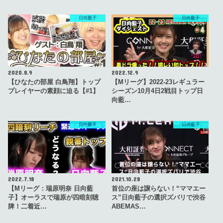
日向藍子
日向藍子
2020.8.9
2022.12.9
【ひなたの部屋 白鳥翔】トップ
【Mリーグ】2022-23レギュラー
プレイヤーの素顔に迫る【#1】
シーズン10月4日2戦目トップ日
向藍…
日向藍子
日向藍子
2022.7.18
2021.10.28
【Mリーグ：瑞原明奈 日向藍
首位の座は譲らない！“ママエー
子】オーラスで瑞原が四暗刻聴
ス”日向藍子の選択ズバリで渋谷
牌！二着近…
ABEMAS…