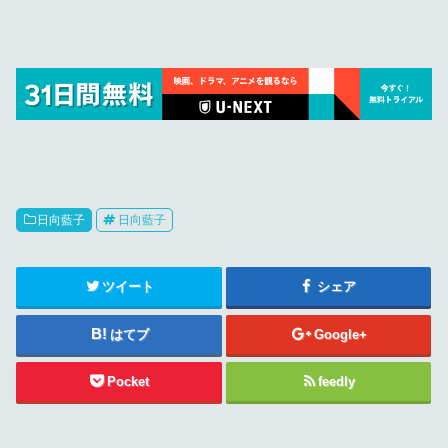
日向藍子
日向藍子
ツイート
シェア
はてブ
Google+
Pocket
feedly