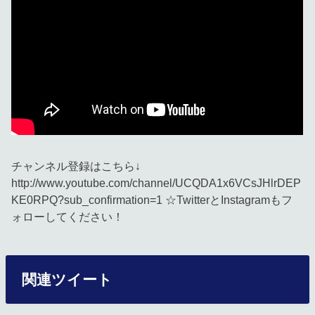
チャンネル登録はこちら↓
http://www.youtube.com/channel/UCQDA1x6VCsJHlrDEP
KE0RPQ?sub_confirmation=1 ☆TwitterとInstagramもフ
ォローしてください！
関連ツイート