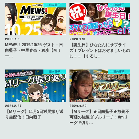
日向藍子
日向藍子
2020.1.6
2020.1.10
MEWS！2019/10/25 ゲスト：日
【誕生日】ひなたんにサプライ
向藍子・中里春奈・独歩【Mリ
ズ！プレゼントはおぞましいもの
ー…
に……【するし…
日向藍子
日向藍子
2021.2.27
2024.4.29
【Mリーグ】11月5日対局振り返
【Mリーグ】★日向藍子★放銃不
り生配信！日向藍子
可避の強運ダブルリーチ！#mリ
ーグ #切り…