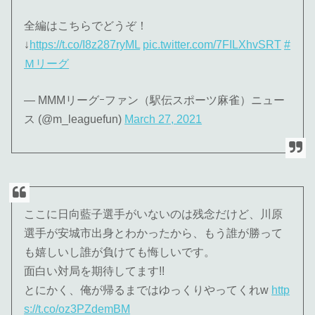
全編はこちらでどうぞ！
↓
https://t.co/I8z287ryML
pic.twitter.com/7FILXhvSRT
#
Ｍリーグ
— MMMリーグｰファン（駅伝スポーツ麻雀）ニュー
ス (@m_leaguefun)
March 27, 2021
ここに日向藍子選手がいないのは残念だけど、川原
選手が安城市出身とわかったから、もう誰が勝って
も嬉しいし誰が負けても悔しいです。
面白い対局を期待してます!!
とにかく、俺が帰るまではゆっくりやってくれw
http
s://t.co/oz3PZdemBM