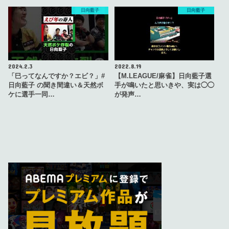
日向藍子
日向藍子
2024.2.3
2022.8.19
「巳ってなんですか？エビ？」#
【M.LEAGUE/麻雀】日向藍子選
日向藍子 の聞き間違い＆天然ボ
手が鳴いたと思いきや、実は◯◯
ケに選手一同…
が発声…