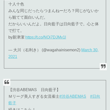
十人十色
みんな同じだったらつまんねーだろ？同じがないか
ら観てて面白いんだ。
だからいいんだよ。日向藍子は日向藍子で。心と体
で打て。
by新津潔
https://t.co/NOj7DJMv1l
— 大川（右利き） (@wagahainisemon2)
March 30,
2021
【渋谷ABEMAS 日向藍子】
Ｍリーグ美人すぎる女流雀士
#渋谷ABEMAS
#日向
藍子
続きはこちら！