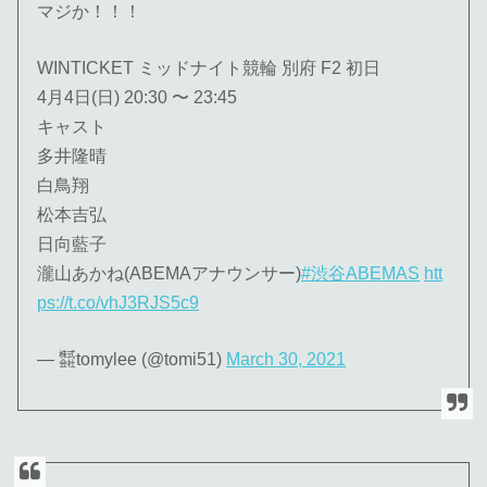
マジか！！！
WINTICKET ミッドナイト競輪 別府 F2 初日
4月4日(日) 20:30 〜 23:45
キャスト
多井隆晴
白鳥翔
松本吉弘
日向藍子
瀧山あかね(ABEMAアナウンサー)
#渋谷ABEMAS
htt
ps://t.co/vhJ3RJS5c9
— ㍿tomylee (@tomi51)
March 30, 2021