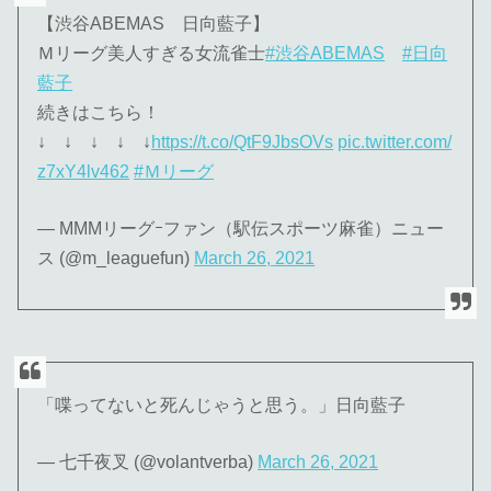
【渋谷ABEMAS 日向藍子】
Ｍリーグ美人すぎる女流雀士
#渋谷ABEMAS
#日向
藍子
続きはこちら！
↓ ↓ ↓ ↓ ↓
https://t.co/QtF9JbsOVs
pic.twitter.com/
z7xY4lv462
#Ｍリーグ
— MMMリーグｰファン（駅伝スポーツ麻雀）ニュー
ス (@m_leaguefun)
March 26, 2021
「喋ってないと死んじゃうと思う。」日向藍子
— 七千夜叉 (@volantverba)
March 26, 2021