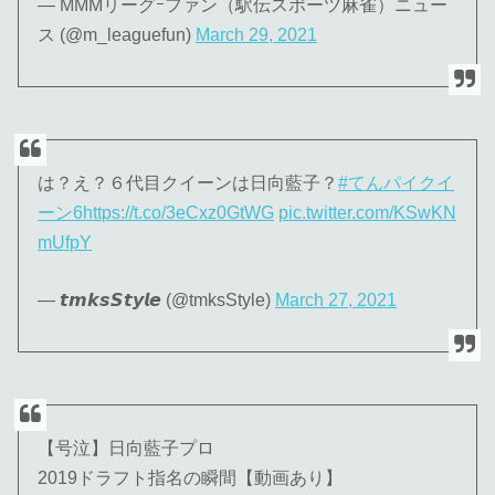
— MMMリーグｰファン（駅伝スポーツ麻雀）ニュー
ス (@m_leaguefun)
March 29, 2021
は？え？６代目クイーンは日向藍子？
#てんパイクイ
ーン6
https://t.co/3eCxz0GtWG
pic.twitter.com/KSwKN
mUfpY
— 𝙩𝙢𝙠𝙨𝙎𝙩𝙮𝙡𝙚 (@tmksStyle)
March 27, 2021
【号泣】日向藍子プロ
2019ドラフト指名の瞬間【動画あり】