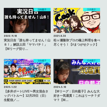
日向藍子
日向藍子
2022.11.18
2021.8.30
実況日吉「誰も持ってません！山
松ヶ瀬隆弥プロの極上料理を食べ
８！」解説土田「ヤマパチ！」
尽くそう！【#まつがせクック】
【Mリーグ切り…
日向藍子
日向藍子
2025.1.22
2024.5.10
【多井ボートLIVE〜男女混合タ
【Mリーグ：日向藍子】みんな大
ッグバトル〜】12月29日（日）
好き一気通貫！これはリーチ？ダ
生配信／…
マ？【M…