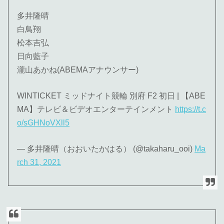
多井隆晴
白鳥翔
松本吉弘
日向藍子
瀧山あかね(ABEMAアナウンサー)
WINTICKET ミッドナイト競輪 別府 F2 初日 | 【ABE
MA】テレビ＆ビデオエンターテインメント
https://t.c
o/sGHNoVXll5
— 多井隆晴（おおいたかはる） (@takaharu_ooi)
Ma
rch 31, 2021