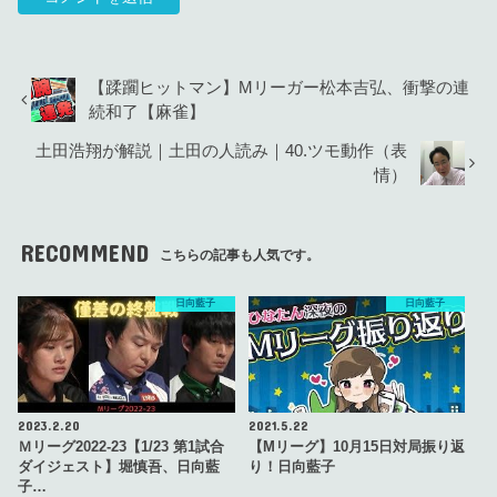
【蹂躙ヒットマン】Mリーガー松本吉弘、衝撃の連
続和了【麻雀】
土田浩翔が解説｜土田の人読み｜40.ツモ動作（表
情）
RECOMMEND
こちらの記事も人気です。
日向藍子
日向藍子
2023.2.20
2021.5.22
Ｍリーグ2022-23【1/23 第1試合
【Mリーグ】10月15日対局振り返
ダイジェスト】堀慎吾、日向藍
り！日向藍子
子…