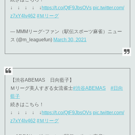
↓ ↓ ↓ ↓ ↓
https://t.co/QtF9JbsOVs
pic.twitter.com/
z7xY4lv462
#Ｍリーグ
— MMMリーグｰファン（駅伝スポーツ麻雀）ニュー
ス (@m_leaguefun)
March 30, 2021
【渋谷ABEMAS 日向藍子】
Ｍリーグ美人すぎる女流雀士
#渋谷ABEMAS
#日向
藍子
続きはこちら！
↓ ↓ ↓ ↓ ↓
https://t.co/QtF9JbsOVs
pic.twitter.com/
z7xY4lv462
#Ｍリーグ