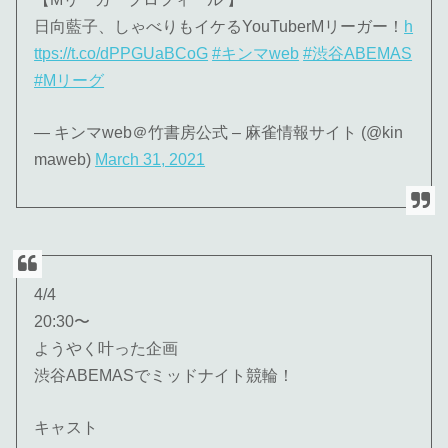
日向藍子、しゃべりもイケるYouTuberMリーガー！
h
ttps://t.co/dPPGUaBCoG
#キンマweb
#渋谷ABEMAS
#Mリーグ
— キンマweb＠竹書房公式 – 麻雀情報サイト (@kin
maweb)
March 31, 2021
4/4
20:30〜
ようやく叶った企画
渋谷ABEMASでミッドナイト競輪！
キャスト