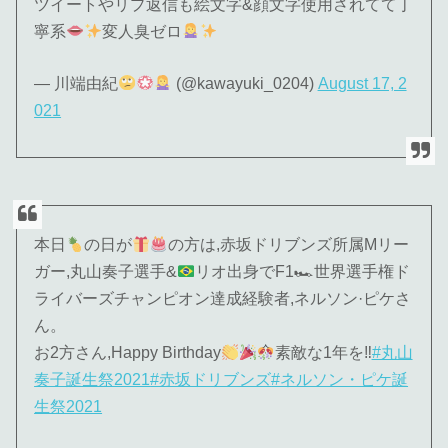
ツイートやリプ返信も絵文字&顔文字使用されてて丁
寧系
変人臭ゼロ
— 川端由紀
(@kawayuki_0204)
August 17, 2
021
本日
の日が
の方は,赤坂ドリブンズ所属Mリー
ガー,丸山奏子選手&
リオ出身でF1🏎世界選手権ド
ライバーズチャンピオン達成経験者,ネルソン·ピケさ
ん。
お2方さん,Happy Birthday
素敵な1年を‼
#丸山
奏子誕生祭2021
#赤坂ドリブンズ
#ネルソン・ピケ誕
生祭2021