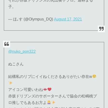
それが赤坂ドリブンズの丸山奏子プロ。通称まる
子。
— ほ｡す (@Olympus_DQ)
August 17, 2021
@nuko_pon322
ぬこさん
結構私のリプにイイねくださるありがたい存在w
アイコン可愛いわね
赤坂ドリブンズのサポーターさんで協会の松嶋桃プ
ロ推しでもあるお方よ