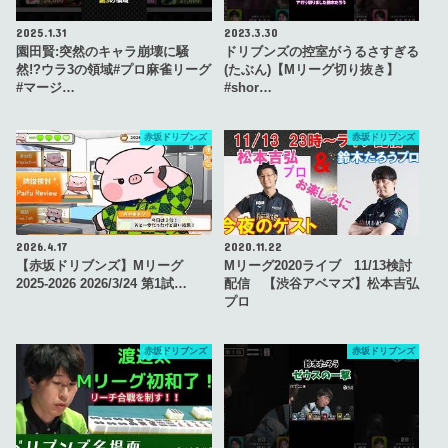
2025.1.31
2023.3.30
園田賢:突然のキャラ崩壊に騒
ドリブンズの控室がうるさすぎる
然!?ウラ3の領域#プロ麻雀リーグ
(たぶん)【Mリーグ切り抜き】
#マージ…
#shor…
赤坂ドリブンズ
赤坂ドリブンズ
2026.4.17
2020.11.22
【赤坂ドリブンズ】Mリーグ
Mリーグ2020ライブ 11/13検討
2025-2026 2026/3/24 第1試…
配信 【渋谷アベマズ】松本吉弘
プロ
赤坂ドリブンズ
赤坂ドリブンズ