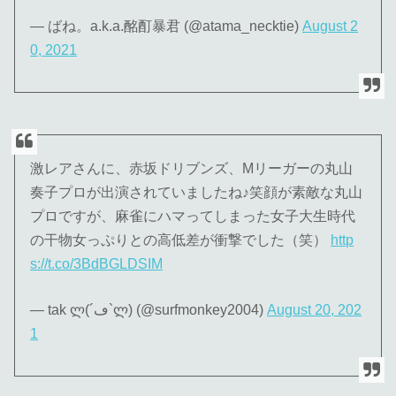
— ばね。a.k.a.酩酊暴君 (@atama_necktie)
August 2
0, 2021
激レアさんに、赤坂ドリブンズ、Mリーガーの丸山
奏子プロが出演されていましたね♪笑顔が素敵な丸山
プロですが、麻雀にハマってしまった女子大生時代
の干物女っぷりとの高低差が衝撃でした（笑）
http
s://t.co/3BdBGLDSIM
— tak ლ(´ڡ`ლ) (@surfmonkey2004)
August 20, 202
1