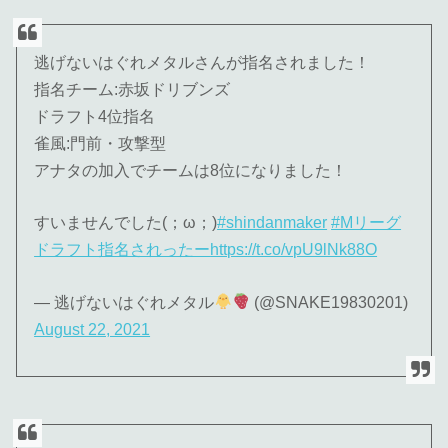
逃げないはぐれメタルさんが指名されました！
指名チーム:赤坂ドリブンズ
ドラフト4位指名
雀風:門前・攻撃型
アナタの加入でチームは8位になりました！
すいませんでした(；ω；)
#shindanmaker
#Mリーグ
ドラフト指名されったー
https://t.co/vpU9lNk88O
— 逃げないはぐれメタル
(@SNAKE19830201)
August 22, 2021