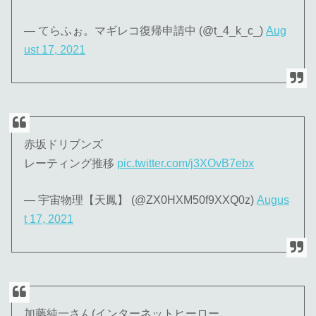
— てらふぉ。マギレコ復帰申請中 (@t_4_k_c_)
Aug
ust 17, 2021
赤坂ドリブンズ
レーティング推移
pic.twitter.com/j3XOvB7ebx
— 宇宙物理【天鳳】 (@ZX0HXM50f9XXQ0z)
Augus
t 17, 2021
加藤純一さん(インターネットヒーロー