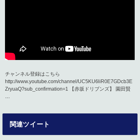
チャンネル登録はこちら
http://www.youtube.com/channel/UC5KU6liR0E7GDcb3E
ZryuaQ?sub_confirmation=1 【赤坂ドリブンズ】 園田賢
…
関連ツイート