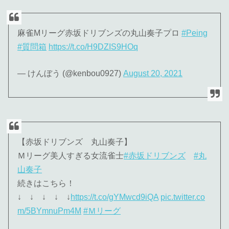
麻雀Mリーグ赤坂ドリブンズの丸山奏子プロ
#Peing
#質問箱
https://t.co/H9DZIS9HOq
— けんぼう (@kenbou0927)
August 20, 2021
【赤坂ドリブンズ 丸山奏子】
Ｍリーグ美人すぎる女流雀士
#赤坂ドリブンズ
#丸
山奏子
続きはこちら！
↓ ↓ ↓ ↓ ↓
https://t.co/gYMwcd9iQA
pic.twitter.co
m/5BYmnuPm4M
#Ｍリーグ