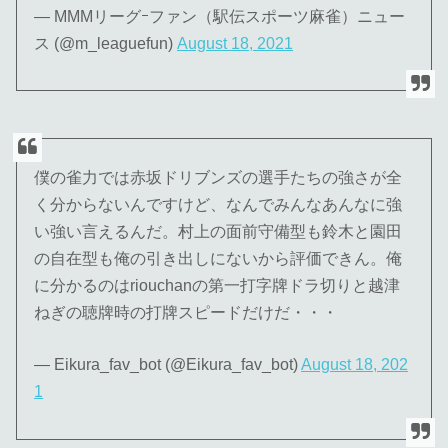
— MMMリーグｰファン（駅伝スポーツ麻雀）ニュー
ス (@m_leaguefun)
August 18, 2021
僕の雀力では赤坂ドリブンズの選手たちの強さが全
く分からないんですけど、なんでみんなあんなに強
い強い言えるんだ。村上の面前守備型も鈴木と園田
の自在型も俺の引き出しにないから評価できん。俺
に分かるのはriouchanの第一打字牌ドラ切りと越津
ねぎの聴牌時の打牌スピードだけだ・・・
— Eikura_fav_bot (@Eikura_fav_bot)
August 18, 202
1