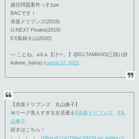
責任問題案件っすねw
BACです！
赤坂ドリブンズ(2018)
U-NEXT Pirates(2019)
EX風林火山(2020)
— ことね。a.k.a.【けー。】@DJ.TAMAGO(三段) (@
kotone_halna)
August 22, 2021
【赤坂ドリブンズ 丸山奏子】
Ｍリーグ美人すぎる女流雀士
#赤坂ドリブンズ
#丸
山奏子
続きはこちら！
↓ ↓ ↓ ↓ ↓
https://t.co/gYMwcd9iQA
pic.twitter.co