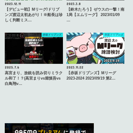
2023.12.11
2023.3.8
【デビュー戦】Mリーグ/ドリブ
【鈴木たろう】ゼウスの一撃！南
ンズ渡辺太初あがり！※船長は珍
1局【エムリーグ】 2023/01/09
しく判断ミス…
…
赤坂ドリブンズ
赤坂ドリブンズ
2025.7.6
2023.11.22
高宮まり、放銃を読み切りミラク
【赤坂ドリブンズ】Mリーグ
ル和了！？(高宮まりvs堀慎吾vs
2023-2024 2023/09/19 第2…
白鳥翔v…