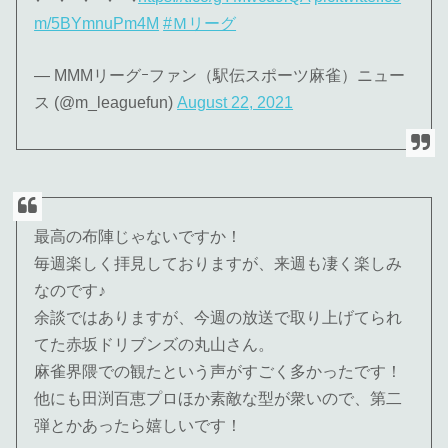
m/5BYmnuPm4M
#Ｍリーグ
— MMMリーグｰファン（駅伝スポーツ麻雀）ニュー
ス (@m_leaguefun)
August 22, 2021
最高の布陣じゃないですか！
毎週楽しく拝見しておりますが、来週も凄く楽しみ
なのです♪
余談ではありますが、今週の放送で取り上げてられ
てた赤坂ドリブンズの丸山さん。
麻雀界隈での観たという声がすごく多かったです！
他にも田渕百恵プロほか素敵な型が衆いので、第二
弾とかあったら嬉しいです！