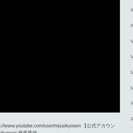
.youtube.com/user/mjsaikyosen​ 【公式アカウン
jsaikyosen​ 麻雀最強 …