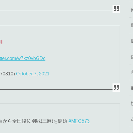
itter.com/w7kz0vbGDc
0810)
October 7, 2021
28頃から全国段位別戦(三麻)を開始
#MFC573