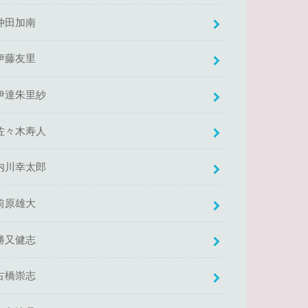
仲田加南
伊藤友里
伊達朱里紗
佐々木寿人
内川幸太郎
前原雄大
勝又健志
古橋崇志