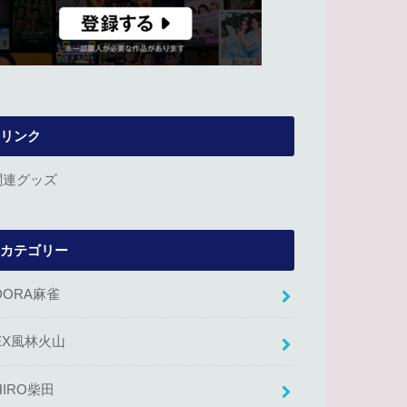
リンク
関連グッズ
カテゴリー
DORA麻雀
EX風林火山
HIRO柴田