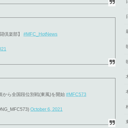
格闘倶楽部】
#MFC_HotNews
021
53頃から全国段位別戦(東風)を開始
#MFC573
ONG_MFC573)
October 6, 2021