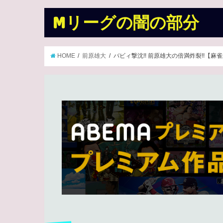
Mリーグの闇の部分
HOME
前原雄大
バビィ撃沈!! 前原雄大の倍満炸裂!!【麻雀