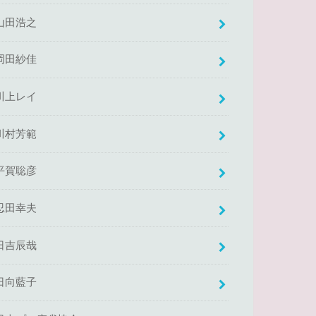
山田浩之
岡田紗佳
川上レイ
川村芳範
平賀聡彦
忍田幸夫
日吉辰哉
日向藍子