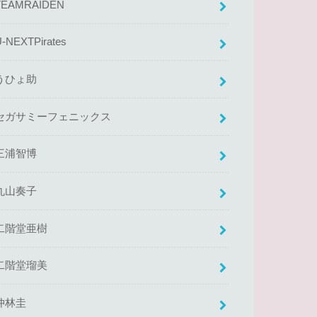
TEAMRAIDEN
U-NEXTPirates
うひょ助
セガサミーフェニックス
三浦智博
丸山奏子
二階堂亜樹
二階堂瑠美
仲林圭