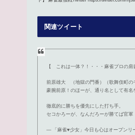
関連ツイート
【 これは一体？！・・・麻雀プロの肩
前原雄大 （地獄の門番）（歌舞伎町の
豪腕前原！のほーが、通り名として有名
徹底的に勝ちを優先にした打ち手。
セコかろーが、なんだろーが勝てば官軍
— 「麻雀♥少女」今日も心はオープンリーチ (