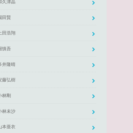
和久津晶
園田賢
土田浩翔
堀慎吾
多井隆晴
安藤弘樹
小林剛
小林未沙
山本亜衣