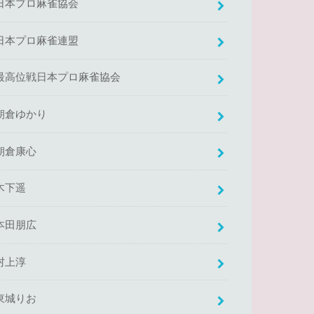
日本プロ麻雀協会
日本プロ麻雀連盟
最高位戦日本プロ麻雀協会
朝倉ゆかり
朝倉康心
木下遥
本田朋広
村上淳
東城りお