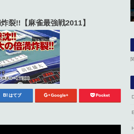
炸裂!!【麻雀最強戦2011】
はてブ
Google+
Pocket