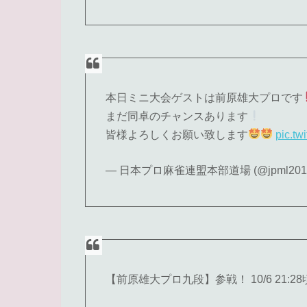
本日ミニ大会ゲストは前原雄大プロです
まだ同卓のチャンスあります
皆様よろしくお願い致します
pic.tw
— 日本プロ麻雀連盟本部道場 (@jpml2017
【前原雄大プロ九段】参戦！ 10/6 21: