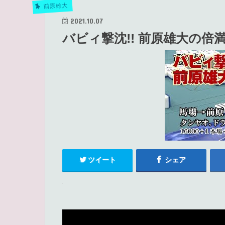
前原雄大
2021.10.07
バビィ撃沈!! 前原雄大の倍満
ツイート
シェア