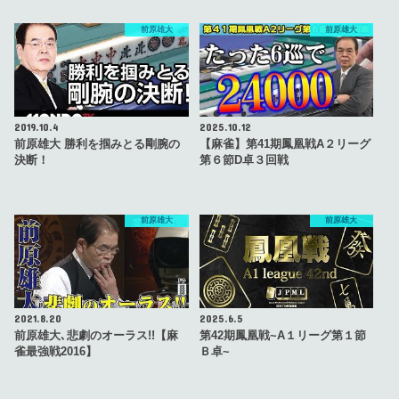
前原雄大
前原雄大
2019.10.4
2025.10.12
前原雄大 勝利を掴みとる剛腕の
【麻雀】第41期鳳凰戦A２リーグ
決断！
第６節D卓３回戦
前原雄大
前原雄大
2021.8.20
2025.6.5
前原雄大､悲劇のオーラス!!【麻
第42期鳳凰戦~A１リーグ第１節
雀最強戦2016】
Ｂ卓~