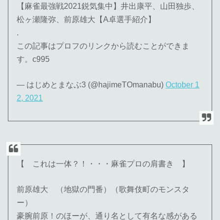
【麻雀最強戦2021鋭気集中】井出康平、山田独歩、
松ヶ瀬隆弥、前原雄大【A卓選手紹介】
.
この記事はプロフのリンクから読むことができま
す。c995
— はじめとまなぶ3 (@hajimeTOmanabu)
October 1
2, 2021
【 これは一体？！・・・麻雀プロの肩書き 】
前原雄大 （地獄の門番）（歌舞伎町のモンスタ
ー）
豪腕前原！のほーが、通り名として有名な感がある