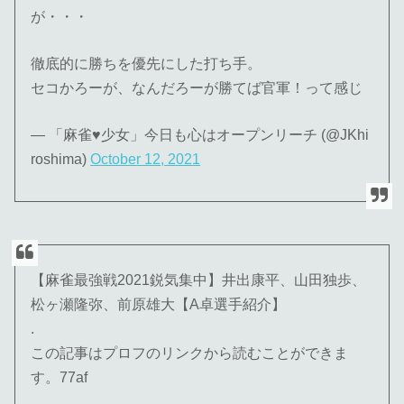
が・・・
徹底的に勝ちを優先にした打ち手。
セコかろーが、なんだろーが勝てば官軍！って感じ
— 「麻雀♥少女」今日も心はオープンリーチ (@JKhi
roshima)
October 12, 2021
【麻雀最強戦2021鋭気集中】井出康平、山田独歩、
松ヶ瀬隆弥、前原雄大【A卓選手紹介】
.
この記事はプロフのリンクから読むことができま
す。77af