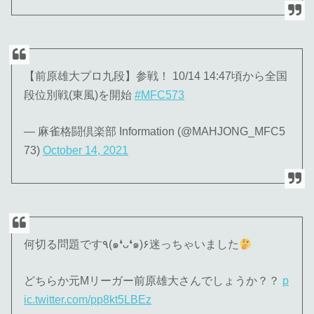
【前原雄大プロ九段】参戦！ 10/14 14:47頃から全国
段位別戦(東風)を開始
#MFC573
— 麻雀格闘倶楽部 Information (@MAHJONG_MFC5
73)
October 14, 2021
何切る問題です٩(๑❛ᴗ❛๑)۶迷っちゃいました
どちらか元Mリーガー前原雄大さんでしょうか？？
p
ic.twitter.com/pp8kt5LBEz