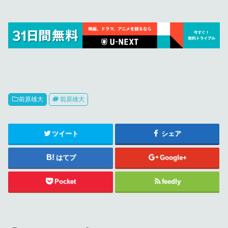
前原雄大
前原雄大
ツイート
シェア
はてブ
Google+
Pocket
feedly