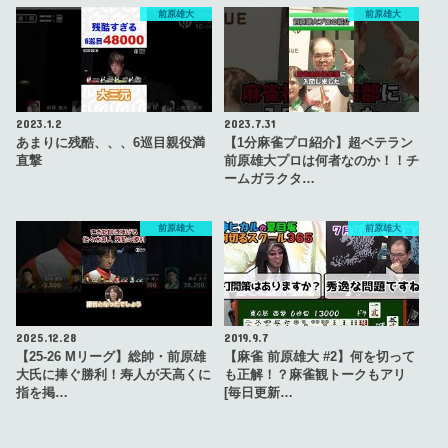
前原雄大
前原雄大
2023.1.2
2023.7.31
あまりに残酷、、、6巡目親役満
【1分麻雀プロ紹介】超ベテラン
直撃
前原雄大プロは何者なのか！！チ
ームガラクタ…
前原雄大
前原雄大
2025.12.28
2019.9.7
【25-26 Mリーグ】総帥・前原雄
【麻雀 前原雄大 #2】何を切って
大氏に捧ぐ勝利！寿人が天高くに
も正解！？麻雀観トークもアリ
指を掲…
[毎日更新…