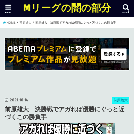
Mリーグの闇の部分
menu
search
HOME
前原雄大
前原雄大 決勝戦でアガれば優勝にぐっと近づくこの勝負手
2021.10.14
前原雄大
前原雄大 決勝戦でアガれば優勝にぐっと近
づくこの勝負手