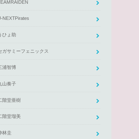
TEAMRAIDEN
U-NEXTPirates
うひょ助
セガサミーフェニックス
三浦智博
丸山奏子
二階堂亜樹
二階堂瑠美
仲林圭