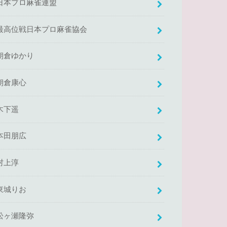
日本プロ麻雀連盟
最高位戦日本プロ麻雀協会
朝倉ゆかり
朝倉康心
木下遥
本田朋広
村上淳
東城りお
松ヶ瀬隆弥