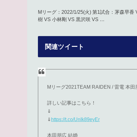
Mリーグ：2022/1/25(火) 第1試合：茅森早
樹 VS 小林剛 VS 黒沢咲 VS …
関連ツイート
Mリーグ2021TEAM RAIDEN / 雷電
詳しい記事はこちら！
⇓
⇓
https://t.co/UnIk89eyEr
本田朋広 結婚