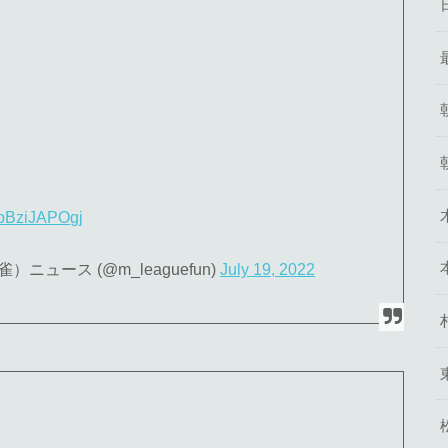
m/pBziJAPOgj
ュース (@m_leaguefun)
July 19, 2022