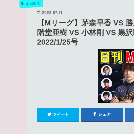
本田朋広
2022.07.21
【Mリーグ】茅森早香 VS 勝
階堂亜樹 VS 小林剛 VS 
2022/1/25号
ツイート
シェア