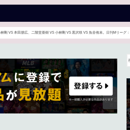
林剛 VS 本田朋広、二階堂亜樹 VS 小林剛 VS 黒沢咲 VS 魚谷侑未。日刊Mリーグ：20