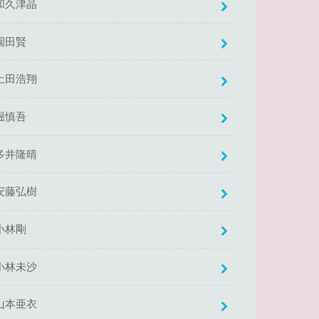
和久津晶
園田賢
土田浩翔
堀慎吾
多井隆晴
安藤弘樹
小林剛
小林未沙
山本亜衣