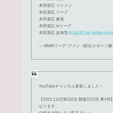
本田朋広 イケメン
本田朋広 リーグ
本田朋広 麻雀
本田朋広 mリーグ
本田朋広 血液型
@104307
pic.twitter.co
— MMMリーグｰファン（駅伝スポーツ麻雀）ニ
YouTubeチャンネル更新しました！
【2021.11/25第2試合 開催31日目 東
なります。
白熱する戦いをご覧下さい！