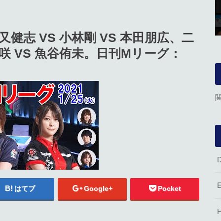
又健志 VS 小林剛 VS 本田朋広、二
黒沢咲 VS 魚谷侑未。日刊Mリーグ：
はてブ
Google+
Pocket