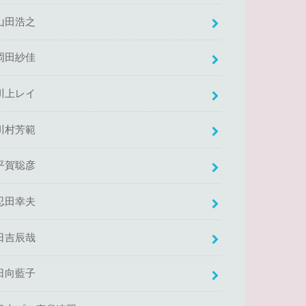
山田浩之
岡田紗佳
川上レイ
川村芳範
平賀聡彦
忍田幸夫
日吉辰哉
日向藍子