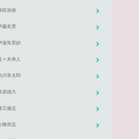
仲田加南
伊藤友里
伊達朱里紗
佐々木寿人
内川幸太郎
前原雄大
勝又健志
古橋崇志