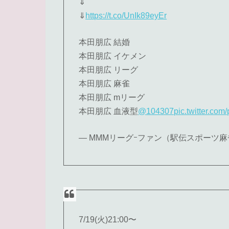
⇓
⇓
https://t.co/UnIk89eyEr
本田朋広 結婚
本田朋広 イケメン
本田朋広 リーグ
本田朋広 麻雀
本田朋広 mリーグ
本田朋広 血液型
@104307
pic.twitter.co
— MMMリーグｰファン（駅伝スポーツ麻雀）ニ
7/19(火)21:00〜