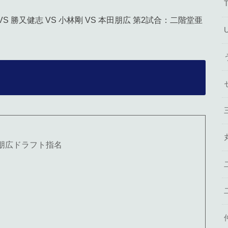
香 VS 勝又健志 VS 小林剛 VS 本田朋広 第2試合：二階堂亜
 本田朋広ドラフト指名