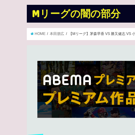
Mリーグの闇の部分
HOME
本田朋広
【Mリーグ】茅森早香 VS 勝又健志 VS 小