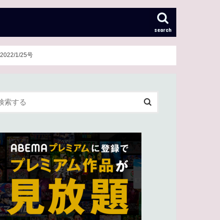
search
22/1/25号