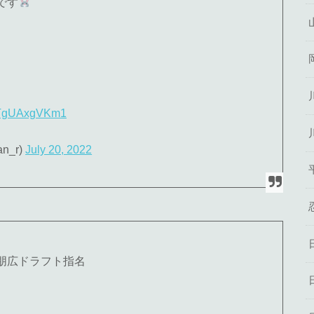
です
m/TgUAxgVKm1
n_r)
July 20, 2022
 本田朋広ドラフト指名