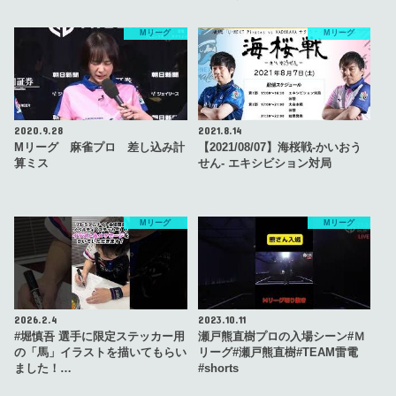
Mリーグ
Mリーグ
2020.9.28
2021.8.14
Mリーグ 麻雀プロ 差し込み計
【2021/08/07】海桜戦‐かいおう
算ミス
せん‐ エキシビション対局
Mリーグ
Mリーグ
2026.2.4
2023.10.11
#堀慎吾 選手に限定ステッカー用
瀬戸熊直樹プロの入場シーン#Ｍ
の「馬」イラストを描いてもらい
リーグ#瀬戸熊直樹#TEAM雷電
ました！…
#shorts