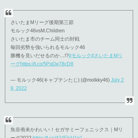
さいたまMリーグ後期第三節
モルック46vsM.Children
さいたま市のチーム同士の対戦
毎回劣勢を強いられるモルック46
勝機を見いだせるのか…!?
#モルック
#さいたまMリ
ーグ
https://t.co/5PqDe78cD8
— モルック46(キャプテンたじ) (@molkky46)
July 2
9, 2022
魚谷侑未かわいい！セガサミーフェニックス｜Mリ
ーグ2022
https://t.co/424FIvV1p1