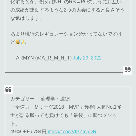
化するとか、例えばNHLのRS→POのようにお互い
の成績が連動するような2つの大会にすると良さそう
な気はします。
あまり現行のレギュレーション分かってないですけ
ど
— ARMYN (@A_R_M_N_T)
July 29, 2022
カテゴリー： 倫理学・道徳
「全速力 Mリーグ2018「MVP」獲得!!人気No.1雀
士が語る勝っても負けても「最後」に勝つメソッ
ド」
49%OFF / 784円
https://t.co/vVtBZm5IvR