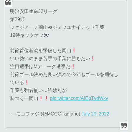
明治安田生命J2リーグ
第29節
ファジアーノ岡山vsジェフユナイテッド千葉
19時キックオフ
前節首位新潟を撃破した岡山
いい勢いのまま苦手の千葉に勝ちたい
注目選手はMデューク選手だ
前節ゴール決めた良い流れで今節もゴールを期待し
ている
千葉も強者揃い…強敵だが
勝つぞー岡山
pic.twitter.com/AIEgTvdWxv
— モコファジ (@MOCOFagiano)
July 29, 2022