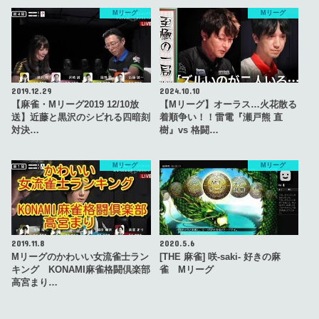
Mリーグ
Mリーグ
2019.12.29
2024.10.10
【麻雀・Mリーグ2019 12/10放
【Mリーグ】オーラス…火花散る
送】近藤と黒沢のシビれる四暗刻
着順争い！！雷電『瀬戸熊 直
対決…
樹』vs 格闘…
Mリーグ
Mリーグ
2019.11.8
2020.5.6
Mリーグのかわいい女流雀士ラン
[THE 麻雀] 咲-saki- 好きの麻
キング KONAMI麻雀格闘倶楽部
雀 Mリーグ
高宮まり…