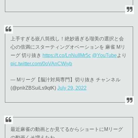
上手すぎる嵌八筒残し！絶妙過ぎる瑠美の選択と会
心の倍満にスターティングオベーションを 麻雀 Mリ
ーグ 切り抜き
https://t.co/LnNuIIMr5c
@YouTube
より
pic.twitter.com/0oVAnCWjyb
— Mリーグ【脳汁対局専門】切り抜き チャンネル
(@pnIrZBSuiLs9qtK)
July 29, 2022
最近麻雀の動画とか見てるからショートにMリーグ
の動画くそ増えたわ