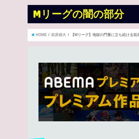
Mリーグの闇の部分
HOME
前原雄大
【Mリーグ】地獄の門番に立ち続ける前