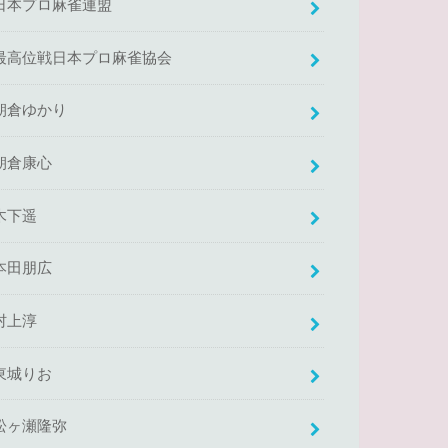
日本プロ麻雀連盟
最高位戦日本プロ麻雀協会
朝倉ゆかり
朝倉康心
木下遥
本田朋広
村上淳
東城りお
松ヶ瀬隆弥