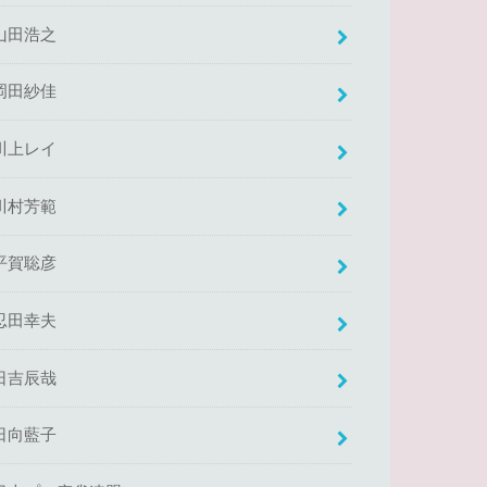
山田浩之
岡田紗佳
川上レイ
川村芳範
平賀聡彦
忍田幸夫
日吉辰哉
日向藍子