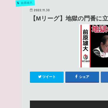
前原雄大
2022.11.30
【Mリーグ】地獄の門番に
ツイート
シェア