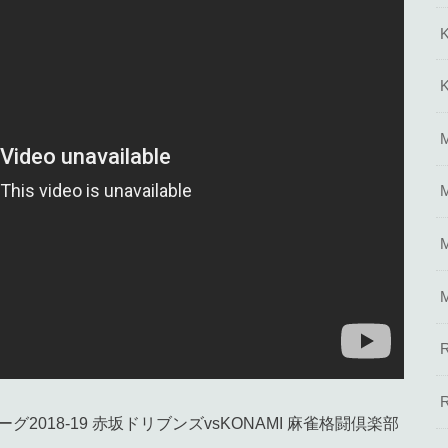
018-19 赤坂ドリブンズvsKONAMI 麻雀格闘倶楽部