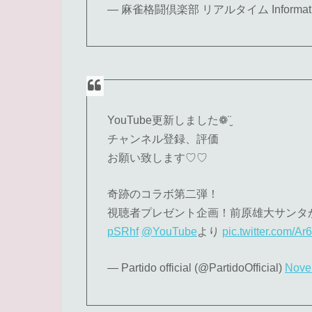
— 麻雀格闘倶楽部 リアルタイム Informatio
YouTube更新しました❁¨̮
チャンネル登録、評価
お願い致します♡♡
奇跡のコラボ第二弾！
視聴者プレゼント企画！前原雄大サンタ
pSRhf
@YouTube
より
pic.twitter.com/Ar
— Partido official (@PartidoOfficial)
Nove