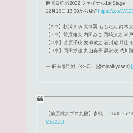
麻雀最強戦2022 ファイナル1st Stage
12月10日 13:00から放送
https://t.co/WO
【A卓】杉浦まゆ 大塚翼 ももたん 鈴木
【B卓】前原雄大 内田みこ 岡崎涼太 瀬
【C卓】菅原千瑛 友添敏之 石川遼 片山
【D卓】岡田紗佳 丸山奏子 黒沢咲 渋川
— 麻雀最強戦〈公式〉 (@mjsaikyosen)
【前原雄大プロ九段】参戦！ 11/30 15
MFC573