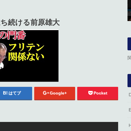
立ち続ける前原雄大
はてブ
Google+
Pocket