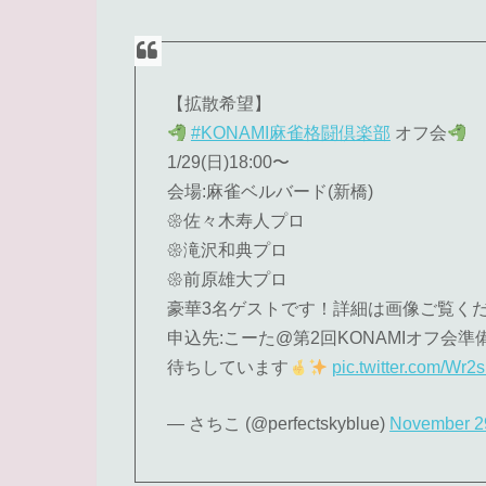
【拡散希望】
#KONAMI麻雀格闘倶楽部
オフ会
1/29(日)18:00〜
会場:麻雀ベルバード(新橋)
𑁍佐々木寿人プロ
𑁍滝沢和典プロ
𑁍前原雄大プロ
豪華3名ゲストです！詳細は画像ご覧く
申込先:こーた@第2回KONAMIオフ会準
待ちしています
pic.twitter.com/Wr
— さちこ (@perfectskyblue)
November 2