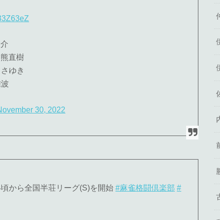
Z33Z63eZ
大介
戸熊直樹
まさゆき
難波
November 30, 2022
:44頃から全国半荘リーグ(S)を開始
#麻雀格闘倶楽部
#