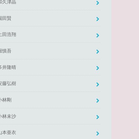
和久津晶
園田賢
土田浩翔
堀慎吾
多井隆晴
安藤弘樹
小林剛
小林未沙
山本亜衣