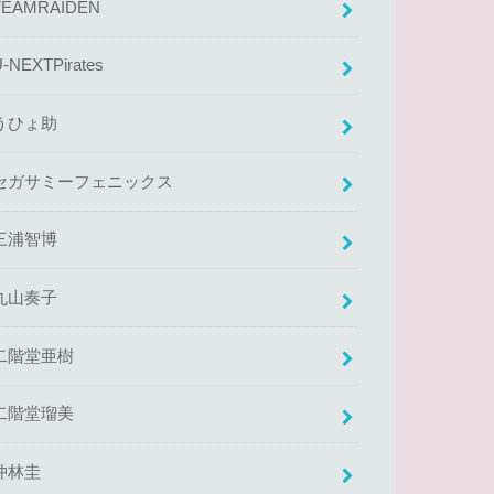
TEAMRAIDEN
U-NEXTPirates
うひょ助
セガサミーフェニックス
三浦智博
丸山奏子
二階堂亜樹
二階堂瑠美
仲林圭