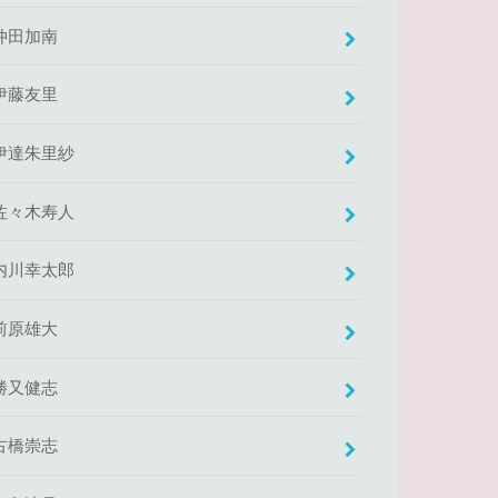
仲田加南
伊藤友里
伊達朱里紗
佐々木寿人
内川幸太郎
前原雄大
勝又健志
古橋崇志