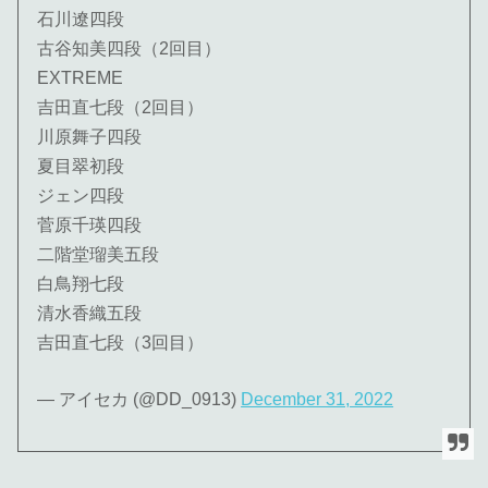
石川遼四段
古谷知美四段（2回目）
EXTREME
吉田直七段（2回目）
川原舞子四段
夏目翠初段
ジェン四段
菅原千瑛四段
二階堂瑠美五段
白鳥翔七段
清水香織五段
吉田直七段（3回目）
— アイセカ (@DD_0913)
December 31, 2022