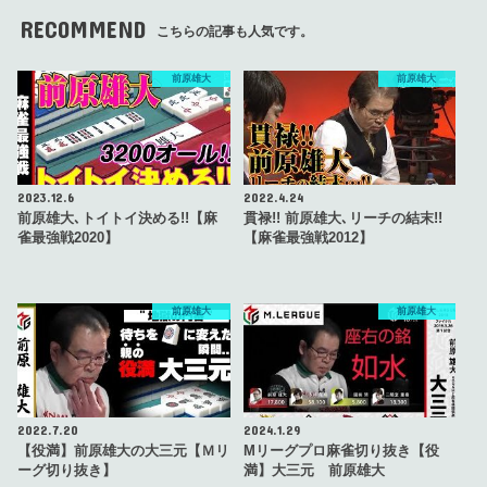
RECOMMEND
こちらの記事も人気です。
前原雄大
前原雄大
2023.12.6
2022.4.24
前原雄大､トイトイ決める!!【麻
貫禄!! 前原雄大､リーチの結末!!
雀最強戦2020】
【麻雀最強戦2012】
前原雄大
前原雄大
2022.7.20
2024.1.29
【役満】前原雄大の大三元【Ｍリ
Mリーグプロ麻雀切り抜き【役
ーグ切り抜き】
満】大三元 前原雄大