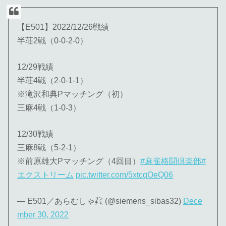
【E501】2022/12/26戦績
半荘2戦（0-0-2-0）
12/29戦績
半荘4戦（2-0-1-1）
※滝沢和典Pマッチング（初）
三麻4戦（1-0-3）
12/30戦績
三麻8戦（5-2-1）
※前原雄大Pマッチング（4回目）
#麻雀格闘倶楽部
#
エクストリーム
pic.twitter.com/5xtcqOeQ06
— E501／あらむしゃ㌠ (@siemens_sibas32)
Dece
mber 30, 2022