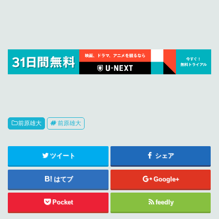
前原雄大
前原雄大
ツイート
シェア
はてブ
Google+
Pocket
feedly