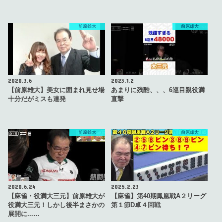
前原雄大
前原雄大
2020.3.6
2023.1.2
【前原雄大】美女に囲まれ見せ場
あまりに残酷、、、6巡目親役満
十分だがミスも連発
直撃
前原雄大
前原雄大
2020.6.24
2025.2.23
【麻雀・役満大三元】前原雄大が
【麻雀】第40期鳳凰戦A２リーグ
役満大三元！しかし後半まさかの
第１節D卓４回戦
展開に...…