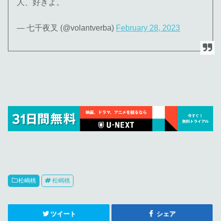
人、好きよ。
— 七千夜叉 (@volantverba)
February 28, 2023
松嶋桃
松嶋桃
ツイート
シェア