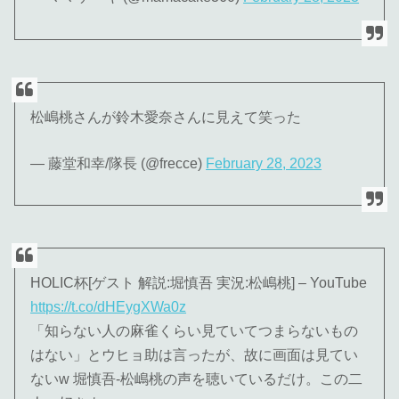
松嶋桃さんが鈴木愛奈さんに見えて笑った
— 藤堂和幸/隊長 (@frecce)
February 28, 2023
HOLIC杯[ゲスト 解説:堀慎吾 実況:松嶋桃] – YouTube
https://t.co/dHEygXWa0z
「知らない人の麻雀くらい見ていてつまらないもの
はない」とウヒョ助は言ったが、故に画面は見てい
ないw 堀慎吾‐松嶋桃の声を聴いているだけ。この二