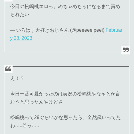
今日の松嶋桃エロっ。めちゃめちゃになるまで責め
られたい
— いろはす大好きおじさん (@peeeeeipeei)
Februar
y 28, 2023
え！？
今日一番可愛かったのは実況の松嶋桃やなぁとか言
おうと思ったんやけどさ
松嶋桃って29ぐらいかな思ったら、全然歳いってた
わ…..若っ…..