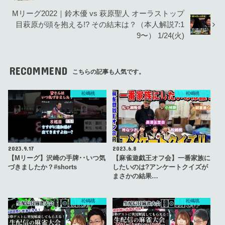
Mリーグ2022｜鈴木優 vs 萩原聖人 オーラストップ
目萩原が頭を抱える!? その結末は？（本人解説7:1
9〜） 1/24(火)
RECOMMEND
こちらの記事も人気です。
松嶋桃
松嶋桃
2023.9.17
2023.6.8
【Mリーグ】沢崎の手牌･･いつ気
【麻雀遊戯王オフ会】一番家族に
づきましたか？#shorts
したいのは?アンケートクイズが
まさかの結果…
松嶋桃
松嶋桃