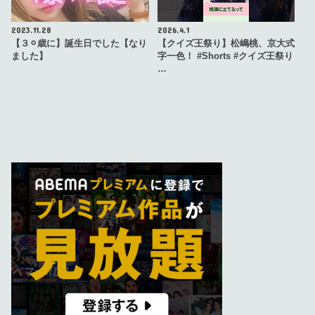
2023.11.28
2026.4.1
【３⚪︎歳に】誕生日でした【なり
【クイズ王祭り】松嶋桃、京大式
ました】
字一色！ #Shorts #クイズ王祭り
…