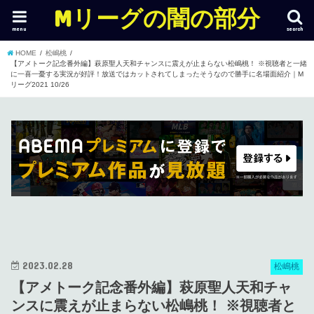
Mリーグの闇の部分
menu
search
HOME
松嶋桃
【アメトーク記念番外編】萩原聖人天和チャンスに震えが止まらない松嶋桃！ ※視聴者と一緒
に一喜一憂する実況が好評！放送ではカットされてしまったそうなので勝手に名場面紹介｜M
リーグ2021 10/26
2023.02.28
松嶋桃
【アメトーク記念番外編】萩原聖人天和チャ
ンスに震えが止まらない松嶋桃！ ※視聴者と