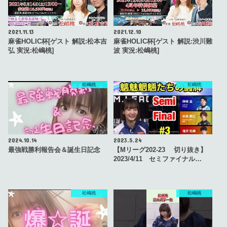
2021.11.13
2021.12.10
麻雀HOLIC杯[ゲスト 解説:松本吉
麻雀HOLIC杯[ゲスト 解説:渋川難
弘 実況:松嶋桃]
波 実況:松嶋桃]
松嶋桃
松嶋桃
2024.10.14
2023.5.24
最強戦勝利報告会＆誕生日記念
【Mリーグ202-23 切り抜き】
2023/4/11 セミファイナル…
松嶋桃
松嶋桃