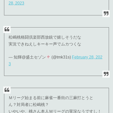
28, 2023
松嶋桃格闘倶楽部西放銃で嬉しそうだな
実況できねえしキーキー声でムカつくな
— 知輝@盛土セゾン
(@tmk31s)
February 28, 202
3
Ｍリーグ始まる前に麻雀一番街の三麻打とうと
ん？対局者に松嶋桃？
いやいや、桃さん本人Ｍリーグの実況なうですし！