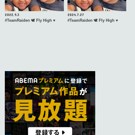
2022.9.3
2024.7.27
#TeamRaiden 🕊 Fly High ♥️
#TeamRaiden 🕊 Fly High ♥️