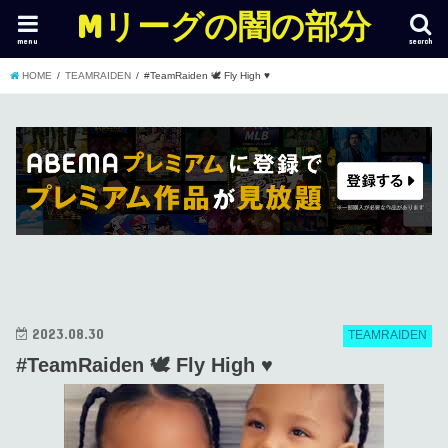
Mリーグの闇の部分
menu
search
HOME
TEAMRAIDEN
#TeamRaiden 🕊 Fly High ♥️
2023.08.30
TEAMRAIDEN
#TeamRaiden 🕊 Fly High ♥️