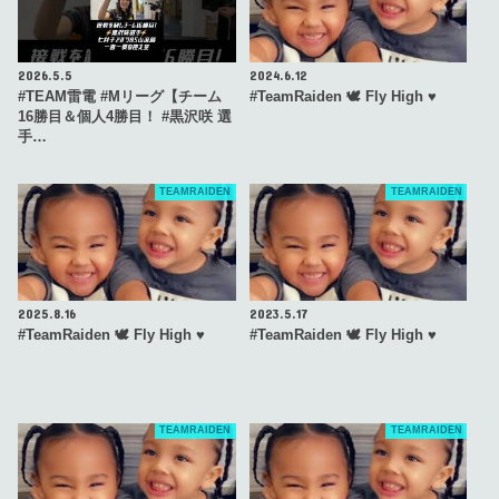
2026.5.5
2024.6.12
#TEAM雷電 #Mリーグ【チーム
#TeamRaiden 🕊 Fly High ♥️
16勝目＆個人4勝目！ #黒沢咲 選
手…
TEAMRAIDEN
TEAMRAIDEN
2025.8.16
2023.5.17
#TeamRaiden 🕊 Fly High ♥️
#TeamRaiden 🕊 Fly High ♥️
TEAMRAIDEN
TEAMRAIDEN