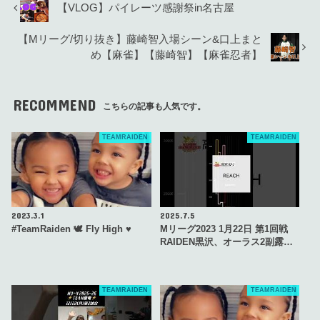
【VLOG】パイレーツ感謝祭in名古屋
【Mリーグ/切り抜き】藤崎智入場シーン&口上まと
め【麻雀】【藤崎智】【麻雀忍者】
RECOMMEND
こちらの記事も人気です。
TEAMRAIDEN
TEAMRAIDEN
2023.3.1
2025.7.5
#TeamRaiden 🕊 Fly High ♥️
Mリーグ2023 1月22日 第1回戦
RAIDEN黒沢、オーラス2副露…
TEAMRAIDEN
TEAMRAIDEN