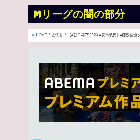
Mリーグの闇の部分
HOME
堀慎吾
【#朝日杯FS2023 #競馬予想】#藤森