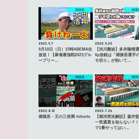
堀慎吾
堀慎
2023.9.7
2022.9.25
9月10日（日）15時ABEMA生
【渋川難波】多井隆晴
放送！【麻雀最強戦2023グル
6p放銃は「堀慎吾選手の
ープリー…
モ切り」が効いて…
堀慎吾
堀慎
2022.8.12
2025.7.26
堀慎吾・王の三倍満 #shorts
【堀渋実況解説】森井
一気通貫を知らない？ /
で1番やってはい…