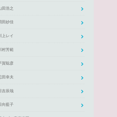
山田浩之
岡田紗佳
川上レイ
川村芳範
平賀聡彦
忍田幸夫
日吉辰哉
日向藍子