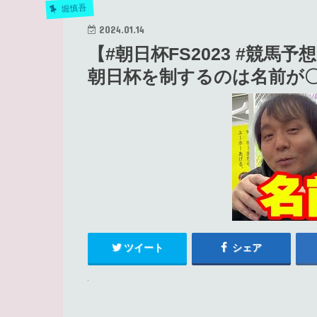
堀慎吾
2024.01.14
【#朝日杯FS2023 #競
朝日杯を制するのは名前が
ツイート
シェア