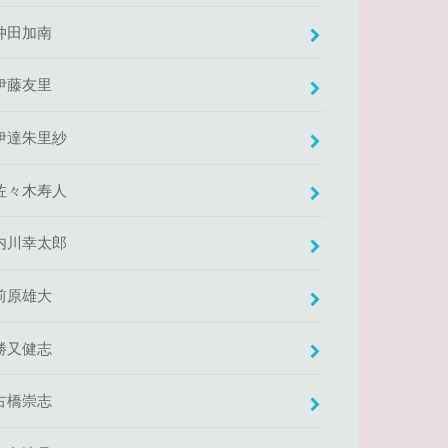
仲田加南
伊藤友里
伊達朱里紗
佐々木寿人
内川幸太郎
前原雄大
勝又健志
古橋崇志