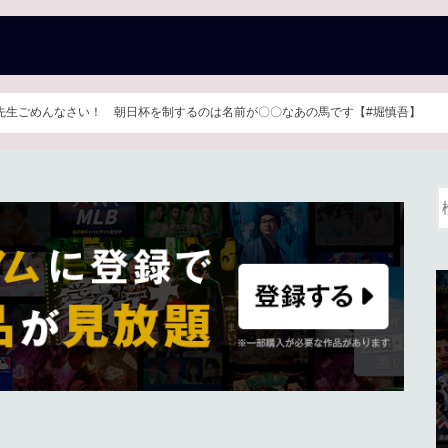
哲也 先生ごめんなさい！ 朝日杯を制するのは名前が〇〇なあの馬です【#堀慎吾】