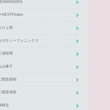
TEAMRAIDEN
U-NEXTPirates
うひょ助
セガサミーフェニックス
三浦智博
丸山奏子
二階堂亜樹
二階堂瑠美
仲林圭