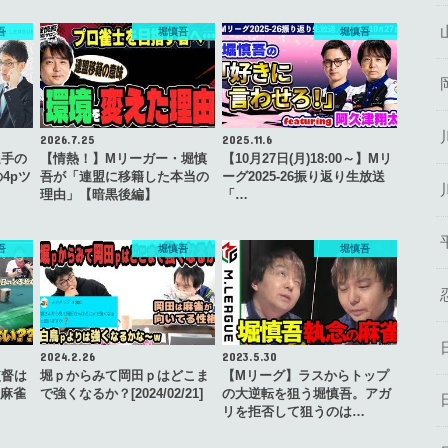
吾
堀慎吾
堀慎吾
2026.7.25
2025.11.6
選手の
【情熱！】Mリーガー・堀慎
【10月27日(月)18:00～】Mリ
4pツ
吾が「連盟に移籍した本当の
ーグ2025‐26振り返り生放送
理由」【暗黒後編】
「…
吾
堀慎吾
堀慎吾
2024.2.26
2023.5.30
監督は
堀ｐからみて岡田ｐはどこま
【Mリーグ】ラスからトップ
 麻雀
で強くなるか？[2024/02/21]
の大逆転を狙う堀慎吾。アガ
リを拒否して狙うのは…