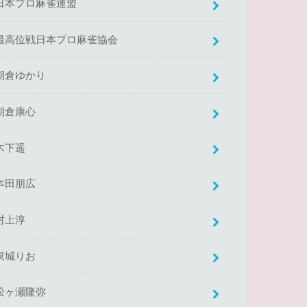
日本プロ麻雀連盟
最高位戦日本プロ麻雀協会
朝倉ゆかり
朝倉康心
木下遥
本田朋広
村上淳
東城りお
松ヶ瀬隆弥