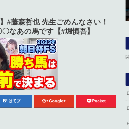
馬予想】#藤森哲也 先生ごめんなさい！
〇〇なあの馬です【#堀慎吾】
はてブ
Google+
Pocket