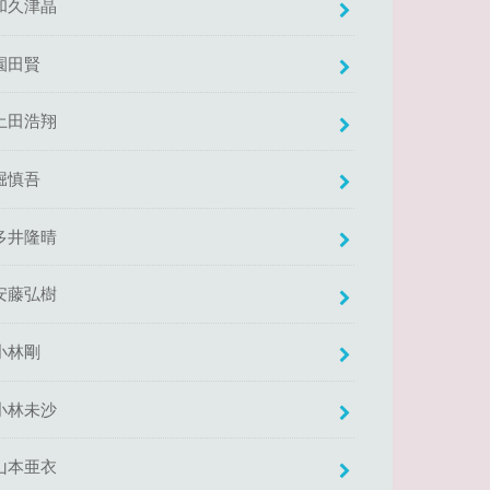
和久津晶
園田賢
土田浩翔
堀慎吾
多井隆晴
安藤弘樹
小林剛
小林未沙
山本亜衣