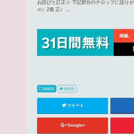
お詫びと訂正☆ 下記部分のテロップに誤りがあり
ｍ）2着 正） …
堀慎吾
堀慎吾
ツイート
Google+