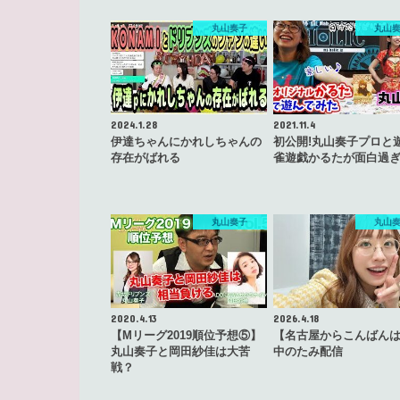
丸山奏子
丸山
2024.1.28
2021.11.4
伊達ちゃんにかれしちゃんの
初公開!丸山奏子プロと
存在がばれる
雀遊戯かるたが面白過ぎ
丸山奏子
丸山
2020.4.13
2026.4.18
【Mリーグ2019順位予想⑤】
【名古屋からこんばん
丸山奏子と岡田紗佳は大苦
中のたみ配信
戦？