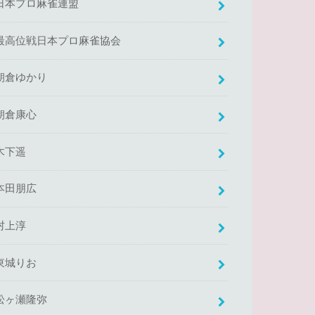
日本プロ麻雀連盟
最高位戦日本プロ麻雀協会
朝倉ゆかり
朝倉康心
木下遥
本田朋広
村上淳
東城りお
松ヶ瀬隆弥