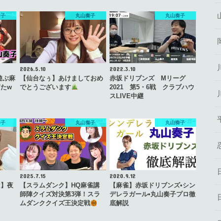
奏子
丸山奏子
丸山奏子
2026.5.10
2022.3.10
遊ぶ麻
【仙台なぅ】あけましておめ
赤坂ドリブンズ Mリーグ
たw
でとうございます
2021 第5・6戦 クラブハウ
スLIVE中継
奏子
丸山奏子
丸山奏子
2025.7.15
2020.9.12
は】夜
【スラムダンク】HQ麻雀講
【麻雀】赤坂ドリブンズ•シン
師陣クイズ対決第3弾！スラ
デレラガール•丸山奏子プロ徹
ムダンククイズ王決定戦
底解説