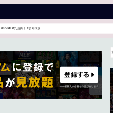
horts #丸山奏子 #切り抜き