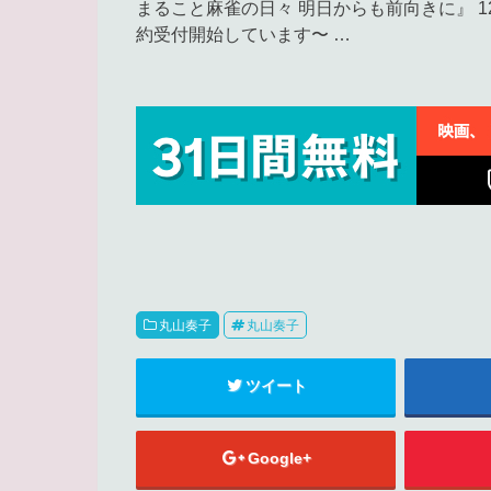
まること麻雀の日々 明日からも前向きに』 12月21
約受付開始しています〜 …
丸山奏子
丸山奏子
ツイート
Google+