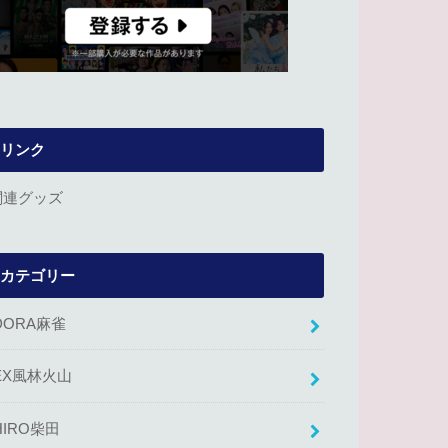
リンク
関連グッズ
カテゴリー
DORA麻雀
EX風林火山
HIRO柴田