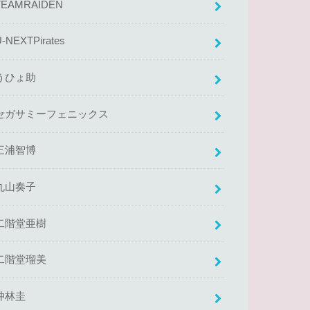
TEAMRAIDEN
U-NEXTPirates
うひょ助
セガサミーフェニックス
三浦智博
丸山奏子
二階堂亜樹
二階堂瑠美
仲林圭