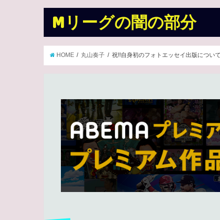
Mリーグの闇の部分
HOME
丸山奏子
祝!!自身初のフォトエッセイ出版について!#s