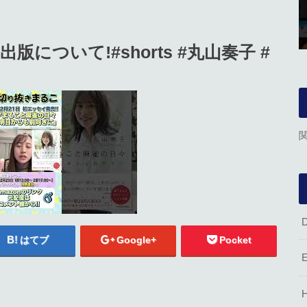
について!#shorts #丸山奏子 #
はてブ
Google+
Pocket