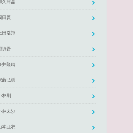
和久津晶
園田賢
土田浩翔
堀慎吾
多井隆晴
安藤弘樹
小林剛
小林未沙
山本亜衣