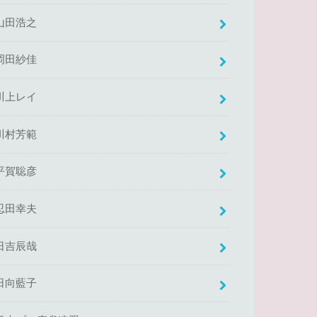
山田浩之
岡田紗佳
川上レイ
川村芳範
平賀聡彦
忍田幸夫
日吉辰哉
日向藍子