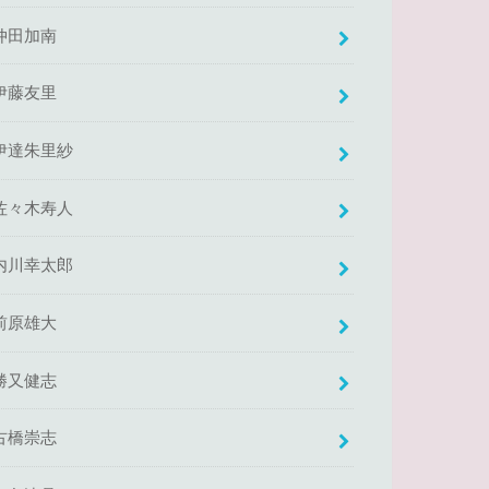
仲田加南
伊藤友里
伊達朱里紗
佐々木寿人
内川幸太郎
前原雄大
勝又健志
古橋崇志