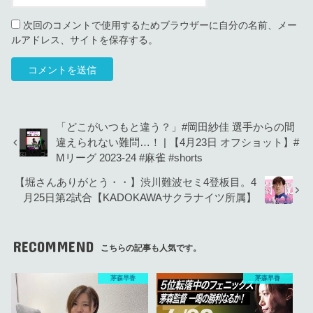
次回のコメントで使用するためブラウザーに自分の名前、メー
ルアドレス、サイトを保存する。
「どこがいつもと違う？」#岡田紗佳 選手からの間
違えられない難問…！ | 【4月23日 オフショット】#
Mリーグ 2023-24 #麻雀 #shorts
【堀さんありがとう・・】渋川難波セミ4登板目。4
月25日第2試合【KADOKAWAサクラナイツ所属】
RECOMMEND
こちらの記事も人気です。
茅森早香
茅森早香