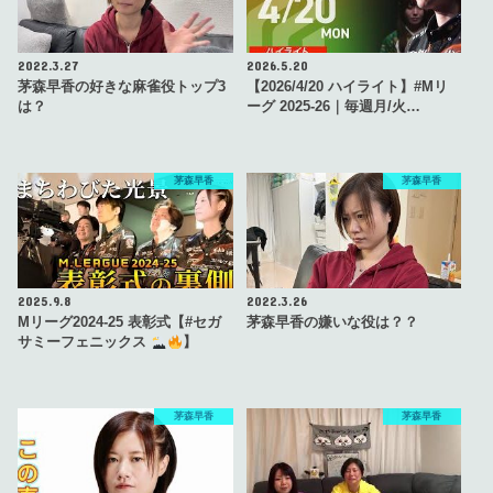
2022.3.27
2026.5.20
茅森早香の好きな麻雀役トップ3
【2026/4/20 ハイライト】#Mリ
は？
ーグ 2025-26｜毎週月/火…
茅森早香
茅森早香
2025.9.8
2022.3.26
Mリーグ2024-25 表彰式【#セガ
茅森早香の嫌いな役は？？
サミーフェニックス
】
茅森早香
茅森早香