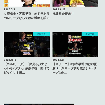
2025.3.3
2020.4.27
女流雀士・茅森早香 赤ドラあり
浅井裕介襲来
のＭリーグならではの戦略を語る
茅森早香
茅森早香
2023.10.9
2024.7.2
【M×Mリーグ】「夢見る少女じ
【Mリーグ】#茅森早香 おばけ配
ゃいられない」茅森早香 開けて
牌
【Mリーグ切り抜き】#mリ
ビックリ！爆…
ーグ#ab…