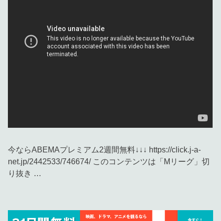
今ならABEMAプレミアム2週間無料↓↓↓ https://click.j-a-
net.jp/2442533/746674/ このコンテンツは「Mリーグ」切
り抜き …