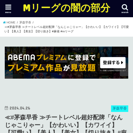
Mリーグの闇の部分
menu
search
HOME
茅森早香
≪#茅森早香 ≫チートレベル超好配牌「なんじゃこりゃー」【かわいい】【カワイイ】【可愛
い】【美人】【美女】【切り抜き】#麻雀 #mリーグ
2024.04.26
茅森早香
≪#茅森早香 ≫チートレベル超好配牌「なん
じゃこりゃー」【かわいい】【カワイイ】
【可愛い】【美人】【美女】【切り抜き】#麻