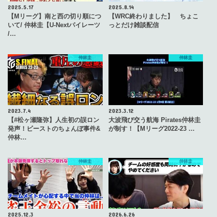
2025.5.17
2025.8.14
【Mリーグ】南と西の切り順につ
【WRC終わりました】 ちょこ
いて/ 仲林圭【U-Nextパイレーツ
っとだけ雑談配信
/…
仲林圭
仲林圭
2023.7.4
2023.3.12
【#松ヶ瀬隆弥】人生初の誤ロン
大波飛び交う航海 Pirates仲林圭
発声！ビーストのちょんぼ事件&
が制す！【Mリーグ2022-23 …
仲林…
仲林圭
仲林圭
2025.12.3
2026.6.26