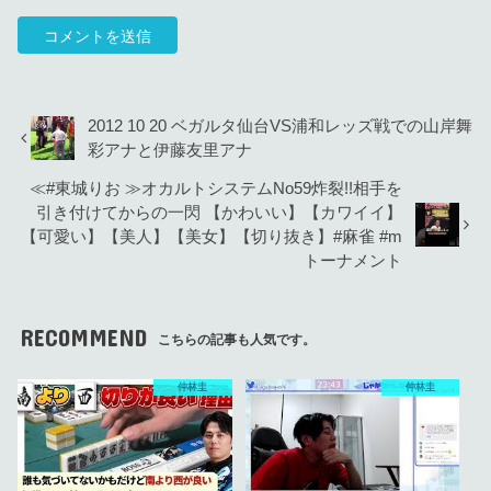
2012 10 20 ベガルタ仙台VS浦和レッズ戦での山岸舞
彩アナと伊藤友里アナ
≪#東城りお ≫オカルトシステムNo59炸裂!!相手を
引き付けてからの一閃 【かわいい】【カワイイ】
【可愛い】【美人】【美女】【切り抜き】#麻雀 #m
トーナメント
RECOMMEND
こちらの記事も人気です。
仲林圭
仲林圭