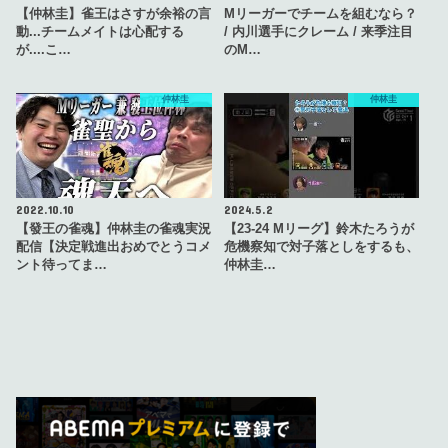
【仲林圭】雀王はさすが余裕の言
Mリーガーでチームを組むなら？
動...チームメイトは心配する
/ 内川選手にクレーム / 来季注目
が....こ…
のM…
仲林圭
仲林圭
2022.10.10
2024.5.2
【發王の雀魂】仲林圭の雀魂実況
【23-24 Mリーグ】鈴木たろうが
配信【決定戦進出おめでとうコメ
危機察知で対子落としをするも、
ント待ってま…
仲林圭…