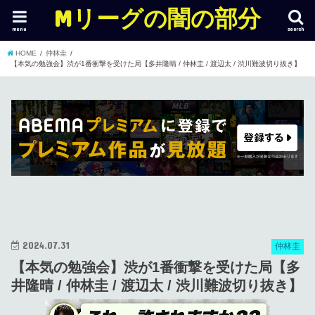
Mリーグの闇の部分
menu
search
HOME
仲林圭
【本気の勉強会】渋が1番衝撃を受けた局【多井隆晴 / 仲林圭 / 渡辺太 / 渋川難波切り抜き】
2024.07.31
仲林圭
【本気の勉強会】渋が1番衝撃を受けた局【多
井隆晴 / 仲林圭 / 渡辺太 / 渋川難波切り抜き】