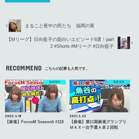
まること夜中の民たち 福岡の夜
【Mリーグ】日向藍子の面白いエピソード6選！part
2 #Shorts #Mリーグ #日向藍子
RECOMMEND
こちらの記事も人気です。
魚谷侑未
魚谷侑未
2022.4.18
2021.5.22
【麻雀】FocusM Season6 #118
【麻雀】第11期麻雀グランプリ
ＭＡＸ一次予選Ａ卓２回戦