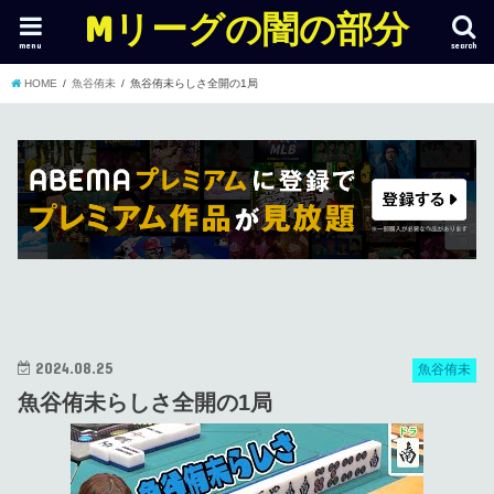
Mリーグの闇の部分
menu
search
HOME
魚谷侑未
魚谷侑未らしさ全開の1局
2024.08.25
魚谷侑未
魚谷侑未らしさ全開の1局