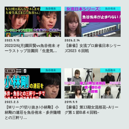
魚谷侑未
魚谷侑未
2023.9.15
2026.2.14
2022/2/6(月)園田賢vs魚谷侑未 オ
【麻雀】女流プロ麻雀日本シリー
ーラストップ目園田「生意気…
ズ2023 ６回戦
魚谷侑未
魚谷侑未
2023.2.5
2019.9.9
【Mリーグ/切り抜き/小林剛】小
【麻雀】第13期女流桜花~Aリー
林剛の連荘を魚谷侑未・多井隆晴
グ第１節B卓４回戦~
との三軒リ…