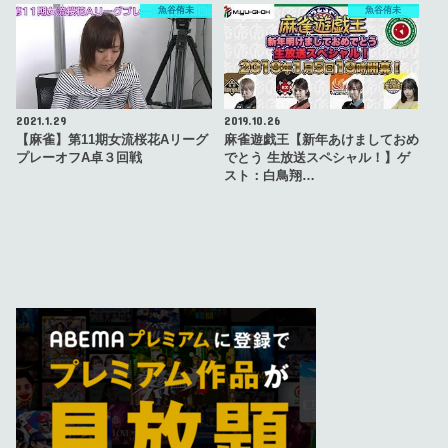
魚谷侑未
魚谷侑未
2021.1.29
2019.10.26
【麻雀】第11期女流桜花Aリーグ
麻雀遊戯王【新年あけましておめ
プレーオフA卓３回戦
でとう 生放送スペシャル！】ゲ
スト：白鳥翔…