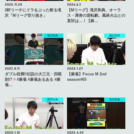
2022.11.20
2026.6.3
2軒リーチにドラをぶった斬る滝
【Mリーグ】滝沢和典、オーラ
沢「Mリーグ切り抜き」
ス・渾身の逆転劇。風林火山との
直対は…！【麻…
滝沢和典
滝沢和典
2023.8.11
2020.1.27
ダブル役満!!伝説の大三元・四暗
【麻雀】Focus M 2nd
刻!?
#麻雀 #麻雀あるある #麻
season#65
雀…
滝沢和典
滝沢和典
2020.1.12
2025.4.25