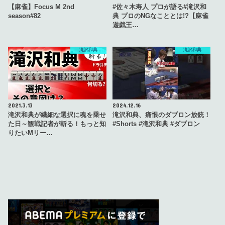
【麻雀】Focus M 2nd
#佐々木寿人 プロが語る#滝沢和
season#82
典 プロのNGなこととは!?【麻雀
遊戯王…
滝沢和典
滝沢和典
2021.3.13
2024.12.16
滝沢和典が繊細な選択に魂を乗せ
滝沢和典、痛恨のダブロン放銃！
た日～観戦記者が斬る！もっと知
#Shorts #滝沢和典 #ダブロン
りたいMリー…