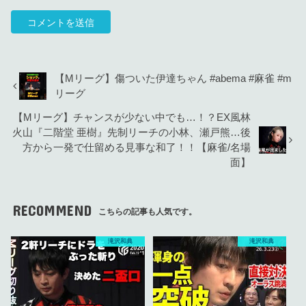
【Mリーグ】傷ついた伊達ちゃん #abema #麻雀 #m
リーグ
【Mリーグ】チャンスが少ない中でも…！？EX風林
火山『二階堂 亜樹』先制リーチの小林、瀬戸熊…後
方から一発で仕留める見事な和了！！【麻雀/名場
面】
RECOMMEND
こちらの記事も人気です。
滝沢和典
滝沢和典