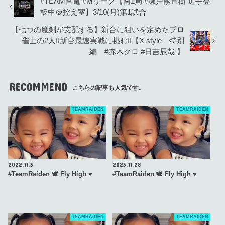
#TEAM雷電 #Mリーグ【南1局 #瀬戸熊直樹 選手登
板中＠控え室】3/10(月)第1試合
【七つの魔剣が支配する】新台に狙いを定めたプロ
雀士の2人!!新台最速実戦に挑む!!【X style 特別
編 #赤木クロ #日吉辰哉 】
RECOMMEND
こちらの記事も人気です。
TEAMRAIDEN
TEAMRAIDEN
2022.11.3
2023.11.28
#TeamRaiden 🕊 Fly High ♥️
#TeamRaiden 🕊 Fly High ♥️
TEAMRAIDEN
TEAMRAIDEN