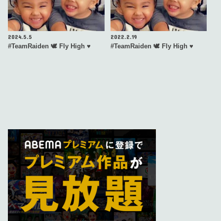
2024.5.5
2022.2.19
#TeamRaiden 🕊 Fly High ♥️
#TeamRaiden 🕊 Fly High ♥️