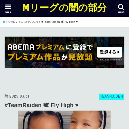
Mリーグの闇の部分
menu
search
HOME
TEAMRAIDEN
#TeamRaiden 🕊 Fly High ♥️
2025.03.31
TEAMRAIDEN
#TeamRaiden 🕊 Fly High ♥️