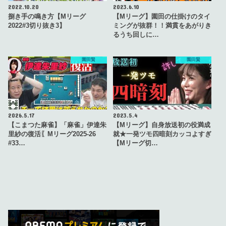
2022.10.20
2023.6.10
捌き手の鳴き方【Mリーグ
【Mリーグ】園田の仕掛けのタイ
2022#3切り抜き3】
ミングが抜群！！満貫をあがりき
るうち回しに…
園田賢
園田賢
2026.5.17
2023.5.4
【こまつた麻雀】「麻雀」伊達朱
【Mリーグ】自身放送初の役満成
里紗の復活〖Mリーグ2025-26
就★一発ツモ四暗刻カッコよすぎ
#33…
【Mリーグ切…