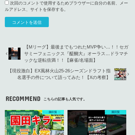
次回のコメントで使用するためブラウザーに自分の名前、メー
ルアドレス、サイトを保存する。
【Mリーグ】最後までもつれたMVP争い…！！セガ
サミーフェニックス『醍醐大』オーラス…ドラマチ
ックな逆転倍満！！【麻雀/名場面】
【現役激白】EX風林火山25-26シーズンドラフト指
名選手の件について語ってみた！【Xの考察】
RECOMMEND
こちらの記事も人気です。
園田賢
園田賢