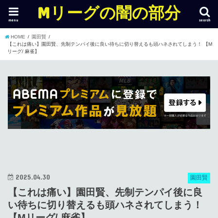
Mリーグの闇の部分
menu
search
HOME
園田賢
【これは痛い】園田賢、先制テンパイ後に良い待ちに切り替えるも頭ハネされてしまう！ 【M
リーグ/ 麻雀】
2025.04.30
園田賢
【これは痛い】園田賢、先制テンパイ後に良
い待ちに切り替えるも頭ハネされてしまう！
【Mリーグ/ 麻雀】