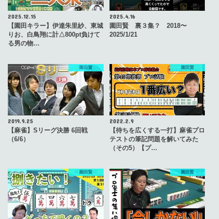
2025.12.15
2025.4.16
【園田キラー】伊達朱里紗、東城
園田賢 裏３集？ 2018〜
りお、白鳥翔に計△800pt負けて
2025/1/21
る男の物…
園田賢
園田賢
2019.9.25
2022.2.9
【麻雀】Sリーグ決勝 6回戦
【待ちを広くする一打】麻雀プロ
（6/6）
テストの筆記問題を解いてみた
（その5）【プ…
園田賢
園田賢