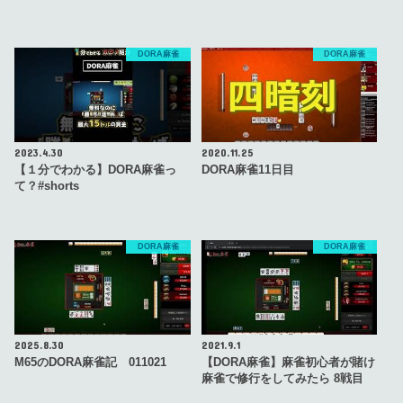
DORA麻雀
DORA麻雀
2023.4.30
2020.11.25
【１分でわかる】DORA麻雀っ
DORA麻雀11日目
て？#shorts
DORA麻雀
DORA麻雀
2025.8.30
2021.9.1
M65のDORA麻雀記 011021
【DORA麻雀】麻雀初心者が賭け
麻雀で修行をしてみたら 8戦目