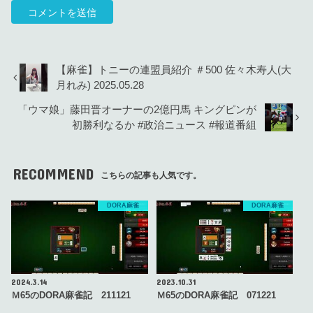
【麻雀】トニーの連盟員紹介 ＃500 佐々木寿人(大
月れみ) 2025.05.28
「ウマ娘」藤田晋オーナーの2億円馬 キングピンが
初勝利なるか #政治ニュース #報道番組
RECOMMEND
こちらの記事も人気です。
DORA麻雀
DORA麻雀
2024.3.14
2023.10.31
Ｍ65のDORA麻雀記 211121
Ｍ65のDORA麻雀記 071221