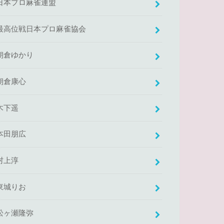
日本プロ麻雀連盟
最高位戦日本プロ麻雀協会
朝倉ゆかり
朝倉康心
木下遥
本田朋広
村上淳
東城りお
松ヶ瀬隆弥