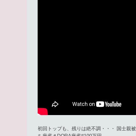
初回トップも、残りは絶不調・・・ 国士親被りす
ち麻雀＃DORA麻雀#100万円.