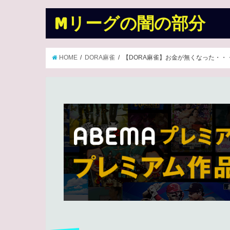
Mリーグの闇の部分
HOME
DORA麻雀
【DORA麻雀】お金が無くなった・・