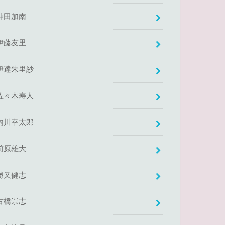
仲田加南
伊藤友里
伊達朱里紗
佐々木寿人
内川幸太郎
前原雄大
勝又健志
古橋崇志