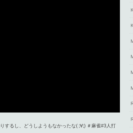
るし、どうしようもなかったな( ;∀;) ＃麻雀#3人打