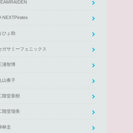
TEAMRAIDEN
U-NEXTPirates
うひょ助
セガサミーフェニックス
三浦智博
丸山奏子
二階堂亜樹
二階堂瑠美
仲林圭