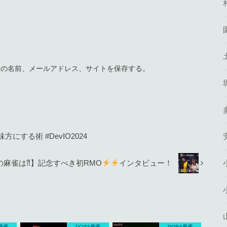
分の名前、メールアドレス、サイトを保存する。
する術 #DevIO2024
の麻雀は⁈】記念すべき初RMO
インタビュー！
麻雀
DORA麻雀
DORA麻雀