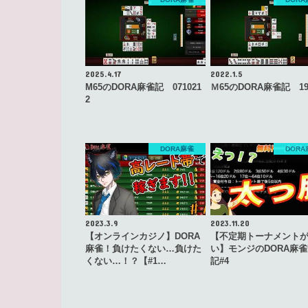
2025.4.17
2022.1.5
M65のDORA麻雀記 071021
Ｍ65のDORA麻雀記 19
2
DORA麻雀
DORA
2023.3.9
2023.11.20
【オンラインカジノ】DORA
【不定期トーナメント
麻雀！負けたくない…負けた
い】モンジのDORA麻
くない…！？【#1…
記#4