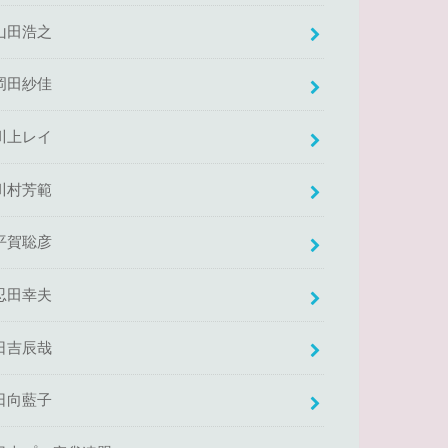
山田浩之
岡田紗佳
川上レイ
川村芳範
平賀聡彦
忍田幸夫
日吉辰哉
日向藍子