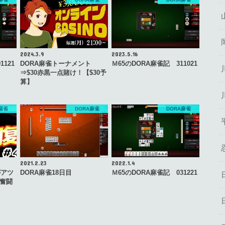
2024.3.9
2023.5.16
1121
DORA麻雀トーナメント
Ｍ65のDORA麻雀記 311021
⇒$30赤黒一点賭け！【$30予
算】
麻雀
DORA麻雀
DORA麻雀
2021.2.23
2022.1.4
がアツ
DORA麻雀18日目
Ｍ65のDORA麻雀記 031221
雀奮闘