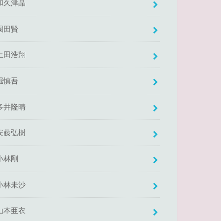
和久津晶
園田賢
土田浩翔
堀慎吾
多井隆晴
安藤弘樹
小林剛
小林未沙
山本亜衣