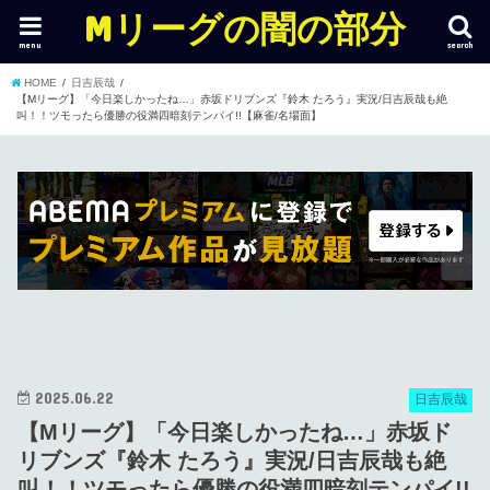
Mリーグの闇の部分
menu
search
HOME
日吉辰哉
【Mリーグ】「今日楽しかったね…」赤坂ドリブンズ『鈴木 たろう』実況/日吉辰哉も絶
叫！！ツモったら優勝の役満四暗刻テンパイ!!【麻雀/名場面】
2025.06.22
日吉辰哉
【Mリーグ】「今日楽しかったね…」赤坂ド
リブンズ『鈴木 たろう』実況/日吉辰哉も絶
叫！！ツモったら優勝の役満四暗刻テンパイ!!