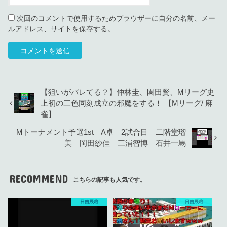
次回のコメントで使用するためブラウザーに自分の名前、メー
ルアドレス、サイトを保存する。
【狙いがバレてる？】仲林圭、園田賢、Mリーグ史
上初の三色同刻成立の邪魔をする！ 【Mリーグ/ 麻
雀】
Mトーナメント予選1st A卓 2試合目 二階堂瑠
美 岡田紗佳 三浦智博 石井一馬
RECOMMEND
こちらの記事も人気です。
日吉辰哉
日吉辰哉