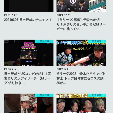
2021.7.26
2024.12.13
20210626 日吉辰哉のナニモノ！
【Mリーグ/麻雀】伝説の赤切
り！赤切りの使い手がまだＭリー
ガーに残ってい…
日吉辰哉
日吉辰哉
2023.7.4
2023.3.2
日吉辰哉とUKコンビが絶叫！高
Mリーグ2022｜鈴木たろう vs 仲
宮まりのボディリーチ 【Mリー
林圭 トップ目仲林にゼウスの鉄
グ 切り抜き…
槌が…
日吉辰哉
日吉辰哉