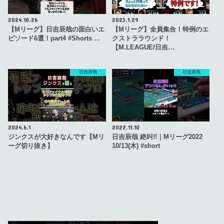
2024.10.26
2023.1.29
【Mリーグ】日吉辰哉の面白いエ
【Mリーグ】全員集合！特例のエ
ピソード6選！part4 #Shorts …
クストララウンド！
【M.LEAGUE/日吉…
日吉辰哉
日吉辰哉
2024.6.1
2022.11.10
ジンクスが大好きなんです【Mリ
日吉辰哉 絶叫!!｜Mリーグ2022
ーグ切り抜き】
10/13(木) #short