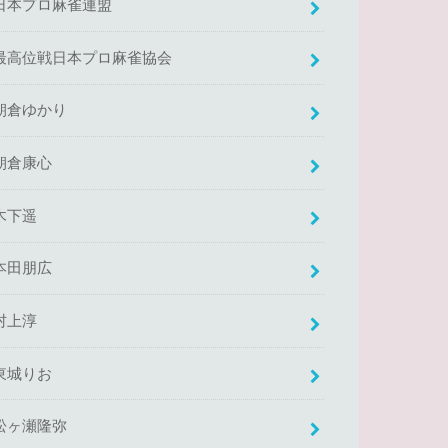
日本プロ麻雀連盟
最高位戦日本プロ麻雀協会
朝倉ゆかり
朝倉康心
木下遥
本田朋広
村上淳
東城りお
松ヶ瀬隆弥