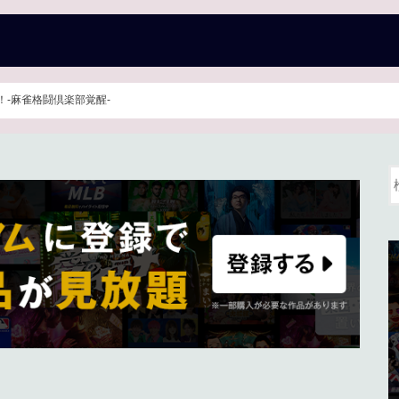
！-麻雀格闘倶楽部覚醒-