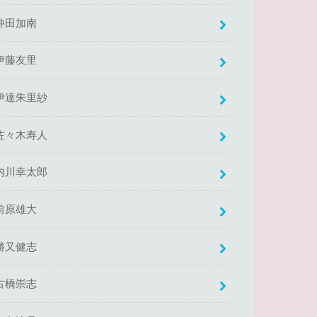
仲田加南
伊藤友里
伊達朱里紗
佐々木寿人
内川幸太郎
前原雄大
勝又健志
古橋崇志