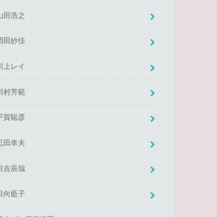
山田浩之
岡田紗佳
川上レイ
川村芳範
平賀聡彦
忍田幸夫
日吉辰哉
日向藍子