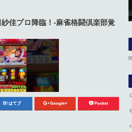
田紗佳プロ降臨！-麻雀格闘倶楽部覚
はてブ
Google+
Pocket