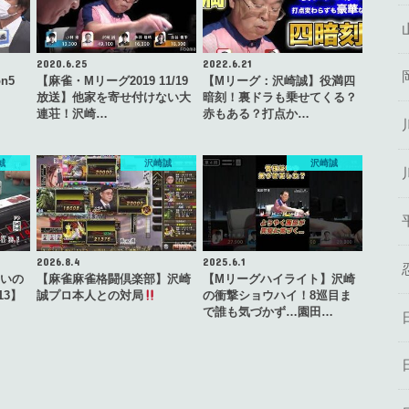
2020.6.25
2022.6.21
n5
【麻雀・Mリーグ2019 11/19
【Mリーグ：沢崎誠】役満四
放送】他家を寄せ付けない大
暗刻！裏ドラも乗せてくる？
連荘！沢崎…
赤もある？打点か…
誠
沢崎誠
沢崎誠
2026.8.4
2025.6.1
ゃいの
【麻雀麻雀格闘倶楽部】沢崎
【Mリーグハイライト】沢崎
13】
誠プロ本人との対局
の衝撃ショウハイ！8巡目ま
で誰も気づかず…園田…