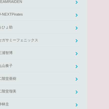
TEAMRAIDEN
U-NEXTPirates
うひょ助
セガサミーフェニックス
三浦智博
丸山奏子
二階堂亜樹
二階堂瑠美
仲林圭