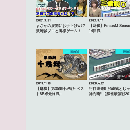
2021.3.21
2021.9.17
まさかの展開にお手上げw??
【麻雀】FocusM Seaso
沢崎誠プロと牌様ゲーム！
14回戦
沢崎誠
沢崎
2019.11.10
2020.4.21
【麻雀】第35期十段戦~ベス
巧打連発!! 沢崎誠とじ
ト8B卓最終戦~
神判断!!【麻雀最強戦20