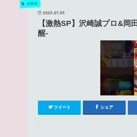
沢崎誠
2025.07.09
【激熱SP】沢崎誠プロ&岡
醒-
ツイート
シェア