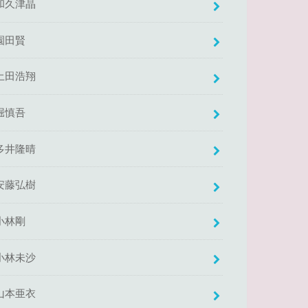
和久津晶
園田賢
土田浩翔
堀慎吾
多井隆晴
安藤弘樹
小林剛
小林未沙
山本亜衣