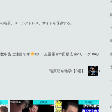
分の名前、メールアドレス、サイトを保存する。
点数申告に注目です
#チーム雷電 #本田朋広 #Mリーグ #AB
瑞原明奈雑学【8選】
誠
沢崎誠
沢崎誠