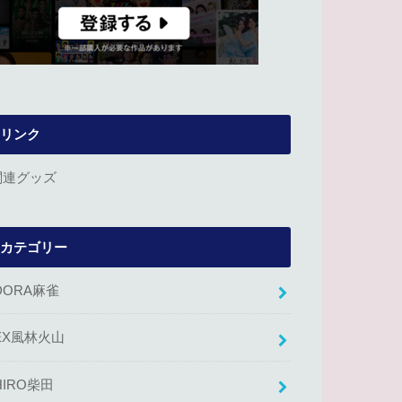
リンク
関連グッズ
カテゴリー
DORA麻雀
EX風林火山
HIRO柴田