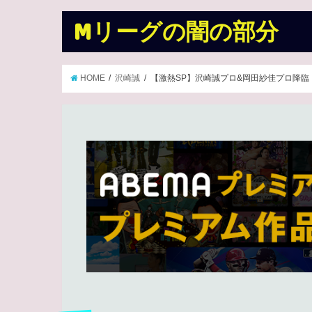
Mリーグの闇の部分
HOME
沢崎誠
【激熱SP】沢崎誠プロ&岡田紗佳プロ降臨