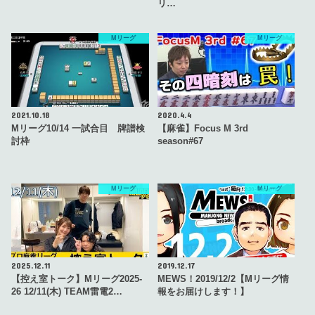
リ…
Mリーグ
Mリーグ
2021.10.18
2020.4.4
Mリーグ10/14 一試合目 牌譜検
【麻雀】Focus M 3rd
討枠
season#67
Mリーグ
Mリーグ
2025.12.11
2019.12.17
【控え室トーク】Mリーグ2025-
MEWS！2019/12/2【Mリーグ情
26 12/11(木) TEAM雷電2…
報をお届けします！】