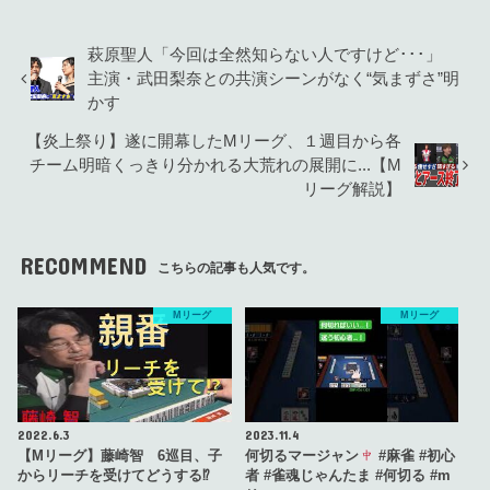
萩原聖人「今回は全然知らない人ですけど･･･」
主演・武田梨奈との共演シーンがなく“気まずさ”明
かす
【炎上祭り】遂に開幕したMリーグ、１週目から各
チーム明暗くっきり分かれる大荒れの展開に...【M
リーグ解説】
RECOMMEND
こちらの記事も人気です。
Mリーグ
Mリーグ
2022.6.3
2023.11.4
【Mリーグ】藤崎智 6巡目、子
何切るマージャン
#麻雀 #初心
からリーチを受けてどうする⁉
者 #雀魂じゃんたま #何切る #m