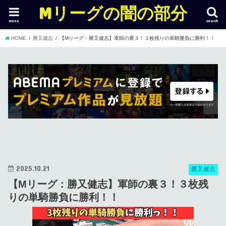
Mリーグの闇の部分
menu
search
HOME
勝又健志
【Mリーグ：勝又健志】軍師の裏３！３枚残りの単騎勝負に勝利！！
2025.10.21
勝又健志
【Mリーグ：勝又健志】軍師の裏３！３枚残
りの単騎勝負に勝利！！