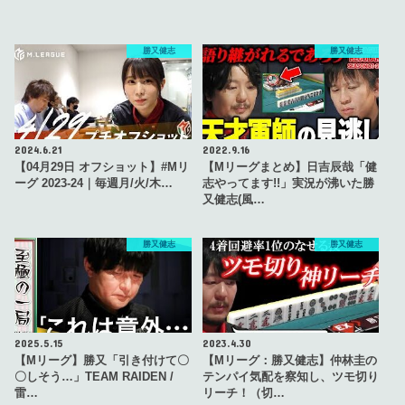
勝又健志
勝又健志
2024.6.21
2022.9.16
【04月29日 オフショット】#Mリ
【Mリーグまとめ】日吉辰哉「健
ーグ 2023-24｜毎週月/火/木…
志やってます!!」実況が沸いた勝
又健志(風…
勝又健志
勝又健志
2025.5.15
2023.4.30
【Mリーグ】勝又「引き付けて〇
【Mリーグ：勝又健志】仲林圭の
〇しそう…」TEAM RAIDEN /
テンパイ気配を察知し、ツモ切り
雷…
リーチ！（切…