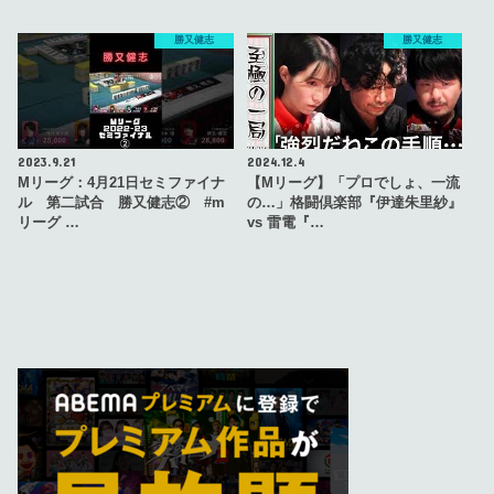
勝又健志
勝又健志
2023.9.21
2024.12.4
Mリーグ：4月21日セミファイナ
【Mリーグ】「プロでしょ、一流
ル 第二試合 勝又健志② #m
の…」格闘倶楽部『伊達朱里紗』
リーグ …
vs 雷電『…