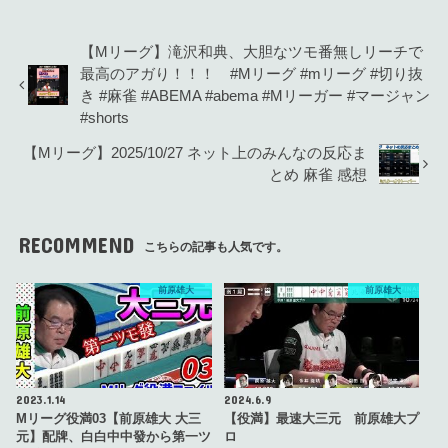
【Mリーグ】滝沢和典、大胆なツモ番無しリーチで
最高のアガり！！！ #Mリーグ #mリーグ #切り抜
き #麻雀 #ABEMA #abema #Mリーガー #マージャン
#shorts
【Mリーグ】2025/10/27 ネット上のみんなの反応ま
とめ 麻雀 感想
RECOMMEND
こちらの記事も人気です。
前原雄大
前原雄大
2023.1.14
2024.6.9
Mリーグ役満03【前原雄大 大三
【役満】最速大三元 前原雄大プ
元】配牌、白白中中發から第一ツ
ロ