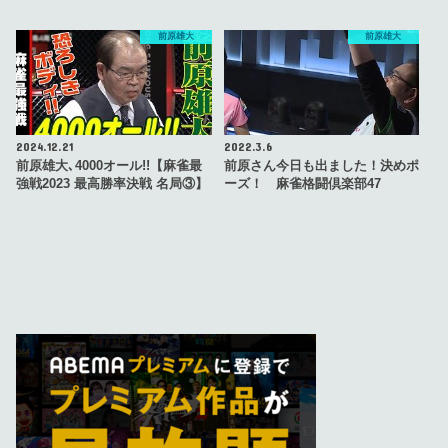
前原雄大
前原雄大
2024.12.21
2022.3.6
前原雄大､4000オール!!【麻雀最
前原さん今日も出ました！決めポ
強戦2023 最高勝率決戦 名局③】
ーズ！ 麻雀格闘倶楽部47