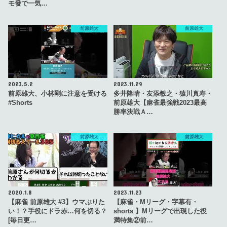
モ發で一気…
前原雄大
前原雄大
2023.5.2
2023.11.29
前原雄大、小林剛に注意を受ける
多井隆晴・友添敏之・猿川真寿・
#Shorts
前原雄大【麻雀最強戦2023最高
勝率決戦Ａ…
前原雄大
前原雄大
2020.1.8
2023.11.23
【麻雀 前原雄大 #3】ウマぶりた
【麻雀・Mリーグ・字幕有・
い！？手役にドラ赤…何を切る？
shorts 】Mリーグで出現した役
[毎日更…
満特集②前…