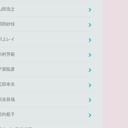
山田浩之
岡田紗佳
川上レイ
川村芳範
平賀聡彦
忍田幸夫
日吉辰哉
日向藍子