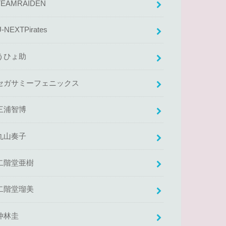
TEAMRAIDEN
U-NEXTPirates
うひょ助
セガサミーフェニックス
三浦智博
丸山奏子
二階堂亜樹
二階堂瑠美
仲林圭