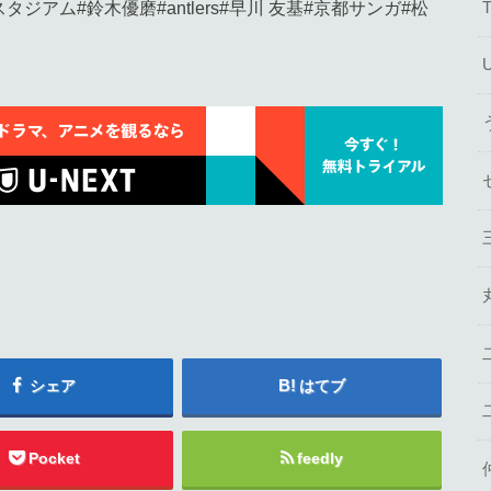
ンガスタジアム#鈴木優磨#antlers#早川 友基#京都サンガ#松
シェア
はてブ
Pocket
feedly