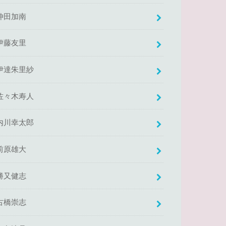
仲田加南
伊藤友里
伊達朱里紗
佐々木寿人
内川幸太郎
前原雄大
勝又健志
古橋崇志