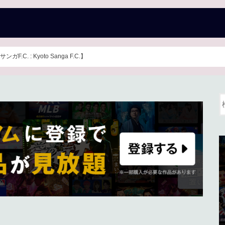
ガF.C. : Kyoto Sanga F.C.】