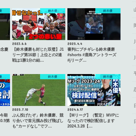
優
鈴木優
鈴木優
2023.6.6
2025.4.4
知念慶
【鈴木優磨も封じた双璧】J1
審判にブチギレる鈴木優磨
リーグ第16節｜上位との2連
#shorts #鹿島アントラーズ
戦は1勝1分の結…
#jリーグ…
優
鈴木優
鈴木優
2025.7.10
2024.6.17
今期
ぶん投げたぞ」鈴木優磨、競
【Mリーグ】（暫定）MVPに
0.9第
り合いで首元掴み投げ飛ばし
なったので検討配信します
も“カードなし”でフ…
2024.3.28【…