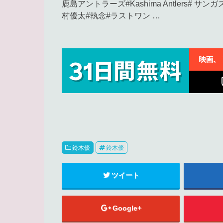
鹿島アントラーズ#Kashima Antlers# サ
村優太#執念#ラストワン …
鈴木優
鈴木優
ツイート
Google+