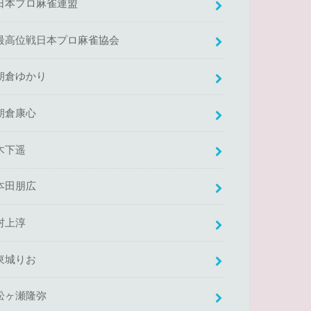
日本プロ麻雀連盟
最高位戦日本プロ麻雀協会
朝倉ゆかり
朝倉康心
木下遥
本田朋広
村上淳
東城りお
松ヶ瀬隆弥