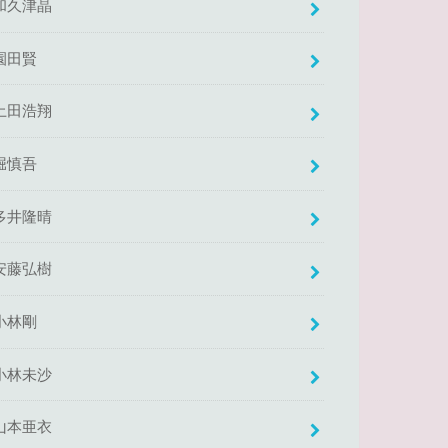
和久津晶
園田賢
土田浩翔
堀慎吾
多井隆晴
安藤弘樹
小林剛
小林未沙
山本亜衣