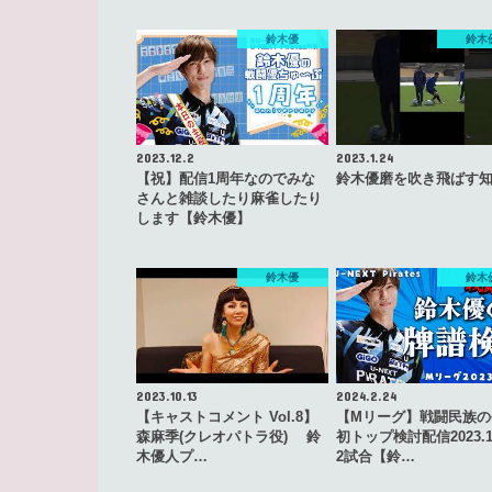
鈴木優
鈴木
2023.12.2
2023.1.24
【祝】配信1周年なのでみな
鈴木優磨を吹き飛ばす
さんと雑談したり麻雀したり
します【鈴木優】
鈴木優
鈴木
2023.10.13
2024.2.24
【キャストコメント Vol.8】
【Mリーグ】戦闘民族の
森麻季(クレオパトラ役) 鈴
初トップ検討配信2023.1
木優人プ…
2試合【鈴…