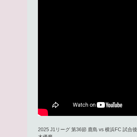
2025 J1リーグ 第36節 鹿島 vs 横浜FC 試
木優磨.