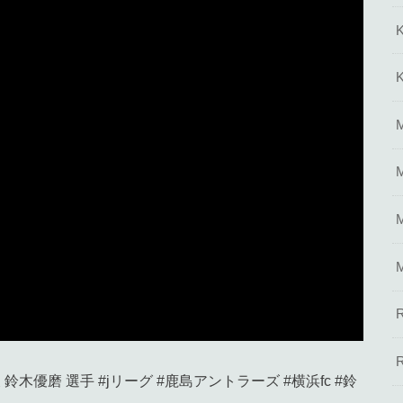
合後 鈴木優磨 選手 #jリーグ #鹿島アントラーズ #横浜fc #鈴