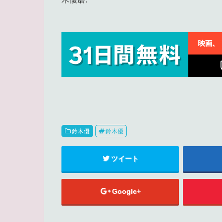
鈴木優
鈴木優
ツイート
Google+