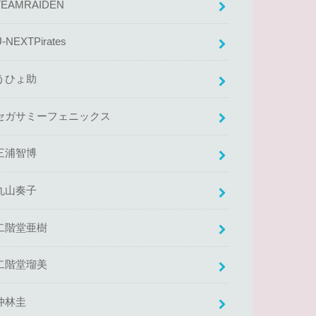
TEAMRAIDEN
U-NEXTPirates
うひょ助
セガサミーフェニックス
三浦智博
丸山奏子
二階堂亜樹
二階堂瑠美
仲林圭