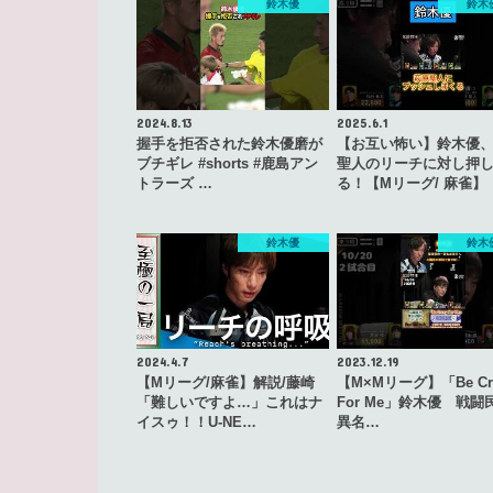
鈴木優
鈴木
2024.8.13
2025.6.1
握手を拒否された鈴木優磨が
【お互い怖い】鈴木優
ブチギレ #shorts #鹿島アン
聖人のリーチに対し押
トラーズ …
る！【Mリーグ/ 麻雀】
鈴木優
鈴木
2024.4.7
2023.12.19
【Mリーグ/麻雀】解説/藤崎
【M×Mリーグ】「Be Cr
「難しいですよ…」これはナ
For Me」鈴木優 戦闘
イスゥ！！U-NE…
異名…