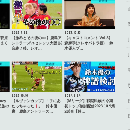
優
鈴木優
鈴木優
2023.9.22
2023.10.13
、萩原
【激昂とその後の○○】鹿島ア
【キャストコメント Vol.8】
しまく
ントラーズvsセレッソ大阪 試
森麻季(クレオパトラ役) 鈴
合終了後、レオ…
木優人プ…
優
鈴木優
鈴木優
2023.10.10
2024.2.24
azy
【ルヴァンカップ】「手にあ
【Mリーグ】戦闘民族の今期
民族の
たっちゃった
」 鈴木優
初トップ検討配信2023.10.9第
磨 鹿島アントラーズ…
2試合【鈴…