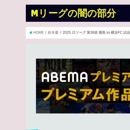
Mリーグの闇の部分
HOME
鈴木優
2025 J1リーグ 第36節 鹿島 vs 横浜FC 