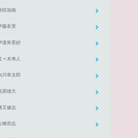
仲田加南
伊藤友里
伊達朱里紗
佐々木寿人
内川幸太郎
前原雄大
勝又健志
古橋崇志