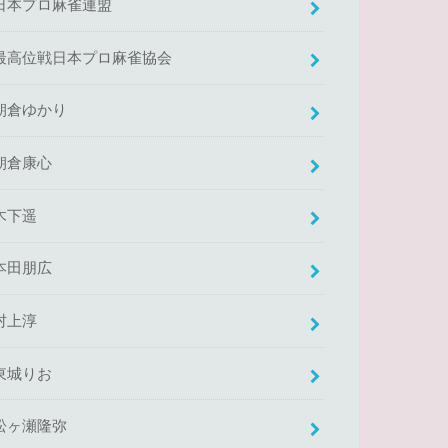
日本プロ麻雀連盟
最高位戦日本プロ麻雀協会
朝倉ゆかり
朝倉康心
木下遥
本田朋広
村上淳
東城りお
松ヶ瀬隆弥