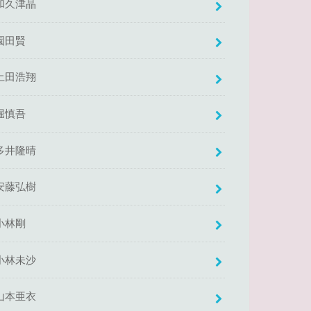
和久津晶
園田賢
土田浩翔
堀慎吾
多井隆晴
安藤弘樹
小林剛
小林未沙
山本亜衣