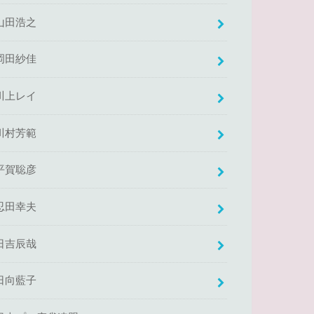
山田浩之
岡田紗佳
川上レイ
川村芳範
平賀聡彦
忍田幸夫
日吉辰哉
日向藍子