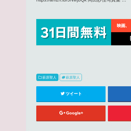
萩原聖人
萩原聖人
ツイート
Google+