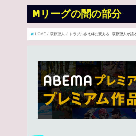
Mリーグの闇の部分
HOME
萩原聖人
トラブルさえ絆に変える─萩原聖人が語る