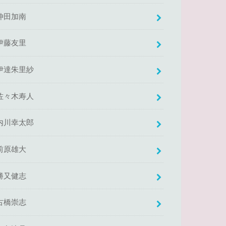
仲田加南
伊藤友里
伊達朱里紗
佐々木寿人
内川幸太郎
前原雄大
勝又健志
古橋崇志