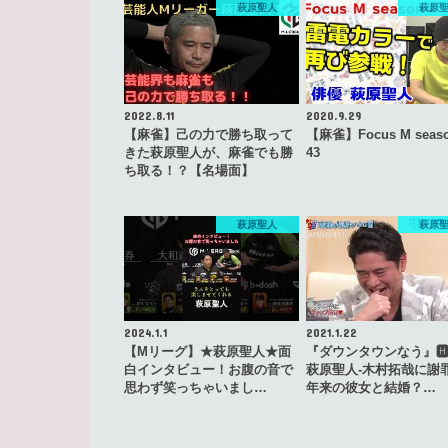
萩原聖人
萩原
2022.8.11
2020.9.29
【麻雀】己の力で勝ち取って
【麻雀】Focus M seas
きた萩原聖人が、麻雀でも勝
43
ち取る！？【名場面】
萩原聖人
萩原
2024.1.1
2021.1.22
【Mリーグ】★萩原聖人★面
『ダウンタウンなう』🅷
白インタビュー！お腹の音で
萩原聖人-木村拓哉に謝
思わず笑っちゃいまし…
年来の彼女と結婚？…