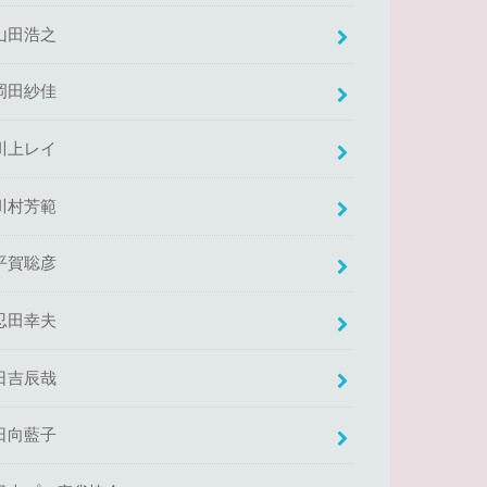
山田浩之
岡田紗佳
川上レイ
川村芳範
平賀聡彦
忍田幸夫
日吉辰哉
日向藍子