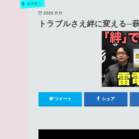
萩原聖人
2025.11.11
トラブルさえ絆に変える─萩
ツイート
シェア