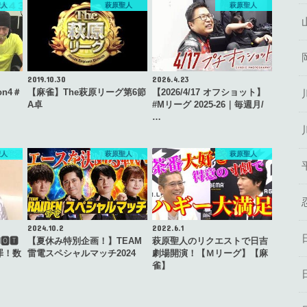
聖人
萩原聖人
萩原聖人
2019.10.30
2026.4.23
on4＃
【麻雀】The萩原リーグ第6節
【2026/4/17 オフショット】
A卓
#Mリーグ 2025-26｜毎週月/
…
聖人
萩原聖人
萩原聖人
2024.10.2
2022.6.1
🆃
【夏休み特別企画！】TEAM
萩原聖人のリクエストで日吉
罪！数
雷電スペシャルマッチ2024
劇場開演！【Ｍリーグ】【麻
雀】