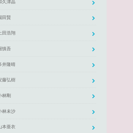
和久津晶
園田賢
土田浩翔
堀慎吾
多井隆晴
安藤弘樹
小林剛
小林未沙
山本亜衣