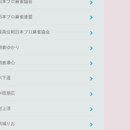
日本プロ麻雀協会
日本プロ麻雀連盟
最高位戦日本プロ麻雀協会
朝倉ゆかり
朝倉康心
木下遥
本田朋広
村上淳
東城りお