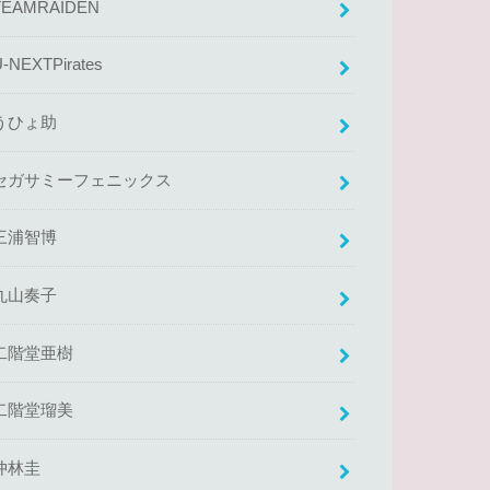
TEAMRAIDEN
U-NEXTPirates
うひょ助
セガサミーフェニックス
三浦智博
丸山奏子
二階堂亜樹
二階堂瑠美
仲林圭