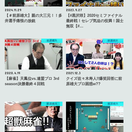
2024.11.29
2023.9.27
【＃前原雄大】親の大三元！！多
【#黒沢咲】2020セミファイナル
井選手痛恨の放銃
最終戦！セレブ気迫の役満！国士
無双【#…
前原雄大
前原雄大
2020.4.19
2021.12.3
【麻雀】天鳳位vs.連盟プロ 3rd
クイズ佐々木寿人!!爆笑回答に前
season決勝最終４回戦
原雄大プロ困惑w??
前原雄大
前原雄大