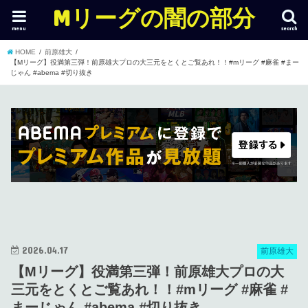
Mリーグの闇の部分
menu
search
HOME
前原雄大
【Mリーグ】役満第三弾！前原雄大プロの大三元をとくとご覧あれ！！#mリーグ #麻雀 #まー
じゃん #abema #切り抜き
2026.04.17
前原雄大
【Mリーグ】役満第三弾！前原雄大プロの大
三元をとくとご覧あれ！！#mリーグ #麻雀 #
まーじゃん #abema #切り抜き