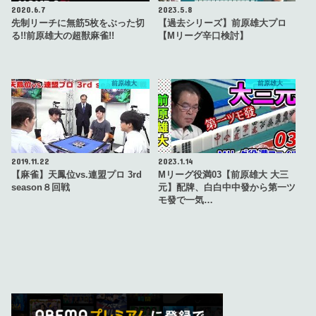
2020.6.7
2023.5.8
先制リーチに無筋5枚をぶった切
【過去シリーズ】前原雄大プロ
る!!前原雄大の超獣麻雀!!
【Mリーグ辛口検討】
前原雄大
前原雄大
2019.11.22
2023.1.14
【麻雀】天鳳位vs.連盟プロ 3rd
Mリーグ役満03【前原雄大 大三
season８回戦
元】配牌、白白中中發から第一ツ
モ發で一気…