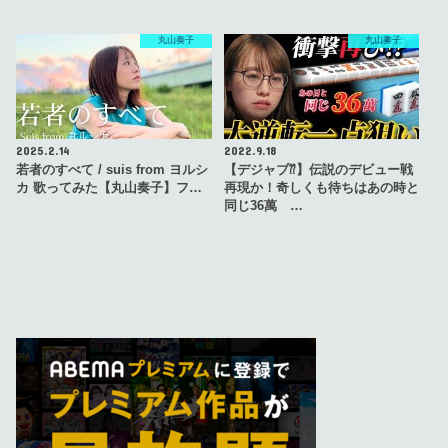
丸山奏子
丸山奏子
2025.2.14
2022.9.18
若者のすべて / suis from ヨルシ
【デジャブ⁇】伝説のデビュー戦
カ 歌ってみた【丸山奏子】フ…
再現か！奇しくも待ちはあの時と
同じ36萬 …