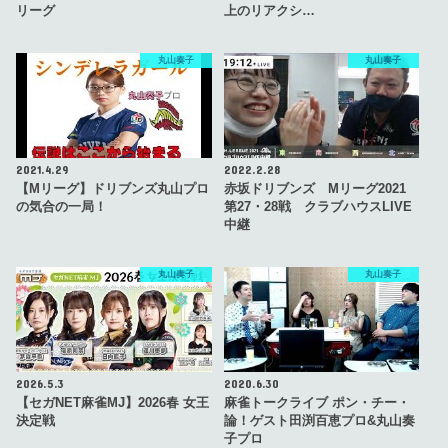
リーグ
上のリアクシ…
丸山奏子
丸山奏子
2021.4.29
2022.2.28
【Mリーグ】ドリブンズ丸山プロ
赤坂ドリブンズ Mリーグ2021
の気合の一局！
第27・28戦 クラブハウスLIVE
中継
丸山奏子
丸山奏子
2026.5.3
2020.6.30
【セガNET麻雀MJ】2026春 女王
麻雀トークライブ ポン・チー・
決定戦
論！ゲスト田渕百恵プロ&丸山奏
子プロ