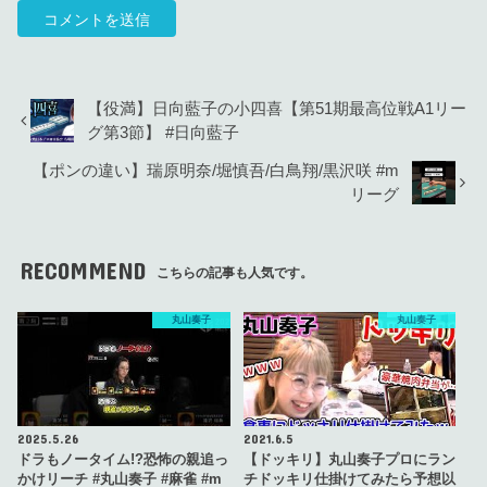
【役満】日向藍子の小四喜【第51期最高位戦A1リー
グ第3節】 #日向藍子
【ポンの違い】瑞原明奈/堀慎吾/白鳥翔/黒沢咲 #m
リーグ
RECOMMEND
こちらの記事も人気です。
丸山奏子
丸山奏子
2025.5.26
2021.6.5
ドラもノータイム!?恐怖の親追っ
【ドッキリ】丸山奏子プロにラン
かけリーチ #丸山奏子 #麻雀 #m
チドッキリ仕掛けてみたら予想以